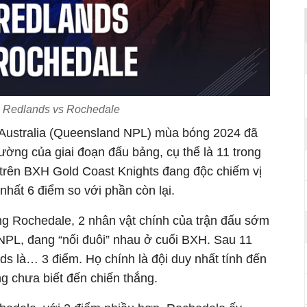
Redlands vs Rochedale
Australia (Queensland NPL) mùa bóng 2024 đã
ờng của giai đoạn đấu bảng, cụ thể là 11 trong
 trên BXH Gold Coast Knights đang độc chiếm vị
t nhất 6 điểm so với phần còn lại.
ng Rochedale, 2 nhân vật chính của trận đấu sớm
PL, đang “nối đuôi” nhau ở cuối BXH. Sau 11
nds là… 3 điểm. Họ chính là đội duy nhất tính đến
g chưa biết đến chiến thắng.