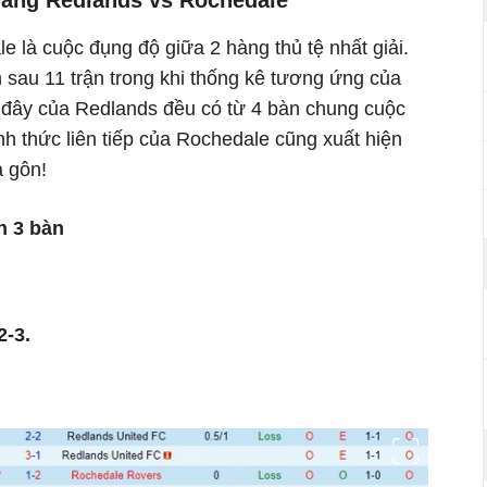
hắng Redlands vs Rochedale
 là cuộc đụng độ giữa 2 hàng thủ tệ nhất giải.
 sau 11 trận trong khi thống kê tương ứng của
i đây của Redlands đều có từ 4 bàn chung cuộc
hính thức liên tiếp của Rochedale cũng xuất hiện
 gôn!
n 3 bàn
2-3.