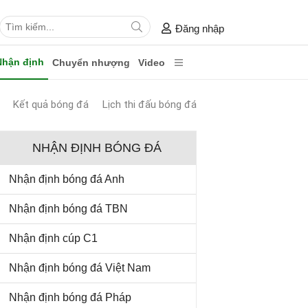
Đăng nhập
Nhận định
Chuyển nhượng
Video
Kết quả bóng đá
Lịch thi đấu bóng đá
NHẬN ĐỊNH BÓNG ĐÁ
Nhận định bóng đá Anh
Nhận định bóng đá TBN
Nhận định cúp C1
Nhận định bóng đá Việt Nam
Nhận định bóng đá Pháp