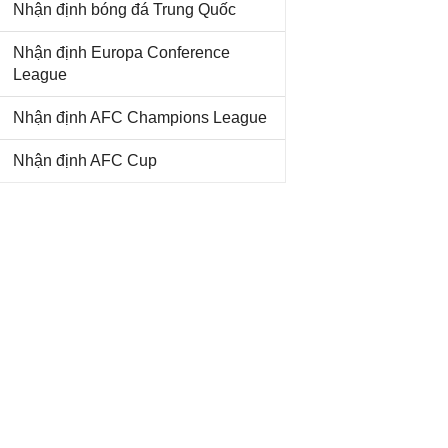
Nhận định bóng đá Trung Quốc
Nhận định Europa Conference
League
Nhận định AFC Champions League
Nhận định AFC Cup