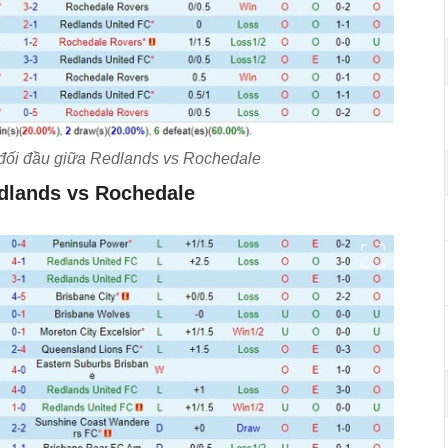
 đối đầu giữa Redlands vs Rochedale
dlands vs Rochedale