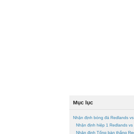
Mục lục
Nhận định bóng đá Redlands v
Nhận định hiệp 1 Redlands vs
Nhận định Tổng bàn thắng Re