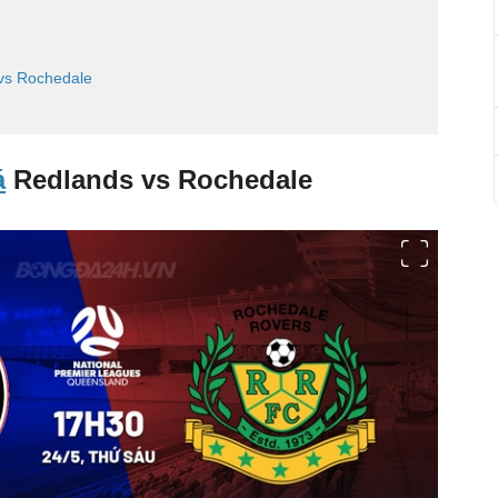
vs Rochedale
á
Redlands vs Rochedale