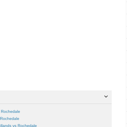
s Rochedale
 Rochedale
dlands vs Rochedale