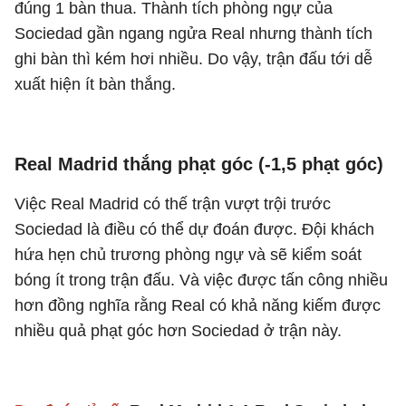
đúng 1 bàn thua. Thành tích phòng ngự của
Sociedad gần ngang ngửa Real nhưng thành tích
ghi bàn thì kém hơi nhiều. Do vậy, trận đấu tới dễ
xuất hiện ít bàn thắng.
Real Madrid thắng phạt góc (-1,5 phạt góc)
Việc Real Madrid có thế trận vượt trội trước
Sociedad là điều có thể dự đoán được. Đội khách
hứa hẹn chủ trương phòng ngự và sẽ kiểm soát
bóng ít trong trận đấu. Và việc được tấn công nhiều
hơn đồng nghĩa rằng Real có khả năng kiếm được
nhiều quả phạt góc hơn Sociedad ở trận này.