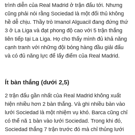
trình diễn của Real Madrid ở trận đấu tới. Nhưng
cũng phải nói rằng Sociedad là một đối thủ không
hề dễ chịu. Thầy trò Imanol Alguacil đang đứng thứ
3 ở La Liga và đạt phong độ cao với 5 trận thắng
liên tiếp tại La Liga. Họ cho thấy mình đủ khả năng
cạnh tranh với những đội bóng hàng đầu giải đấu
và có đủ năng lực để lấy điểm của Real Madrid.
Ít bàn thắng (dưới 2,5)
2 trận đấu gần nhất của Real Madrid không xuất
hiện nhiều hơn 2 bàn thắng. Và ghi nhiều bàn vào
lưới Sociedad là một nhiệm vụ khó. Barca cũng chỉ
có thể nã 1 bàn vào lưới Sociedad. Trong khi đó,
Sociedad thắng 7 trận trước đó mà chỉ thủng lưới