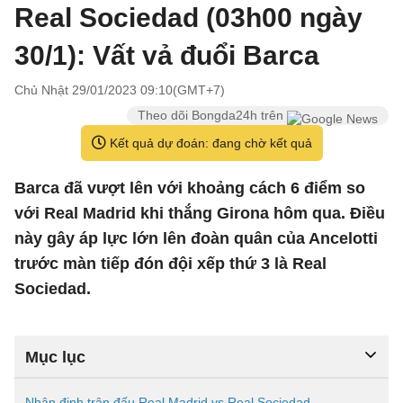
Real Sociedad (03h00 ngày
30/1): Vất vả đuổi Barca
Chủ Nhật 29/01/2023 09:10(GMT+7)
Theo dõi Bongda24h trên
Kết quả dự đoán: đang chờ kết quả
Barca đã vượt lên với khoảng cách 6 điểm so
với Real Madrid khi thắng Girona hôm qua. Điều
này gây áp lực lớn lên đoàn quân của Ancelotti
trước màn tiếp đón đội xếp thứ 3 là Real
Sociedad.
Mục lục
Nhận định trận đấu Real Madrid vs Real Sociedad