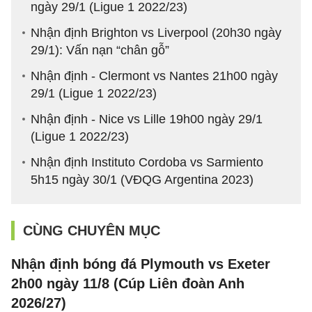
ngày 29/1 (Ligue 1 2022/23)
Nhận định Brighton vs Liverpool (20h30 ngày
29/1): Vấn nạn “chân gỗ”
Nhận định - Clermont vs Nantes 21h00 ngày
29/1 (Ligue 1 2022/23)
Nhận định - Nice vs Lille 19h00 ngày 29/1
(Ligue 1 2022/23)
Nhận định Instituto Cordoba vs Sarmiento
5h15 ngày 30/1 (VĐQG Argentina 2023)
CÙNG CHUYÊN MỤC
Nhận định bóng đá Plymouth vs Exeter
2h00 ngày 11/8 (Cúp Liên đoàn Anh
2026/27)