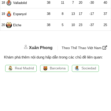
Xuân Phong
Theo Thể Thao Việt Nam
Khám phá thêm nội dung hấp dẫn trong các chủ đề liên quan:
Real Madrid
Barcelona
Sociedad