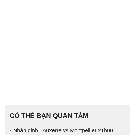
CÓ THỂ BẠN QUAN TÂM
Nhận định - Auxerre vs Montpellier 21h00