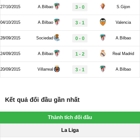
Kết quả đối đầu gần nhất