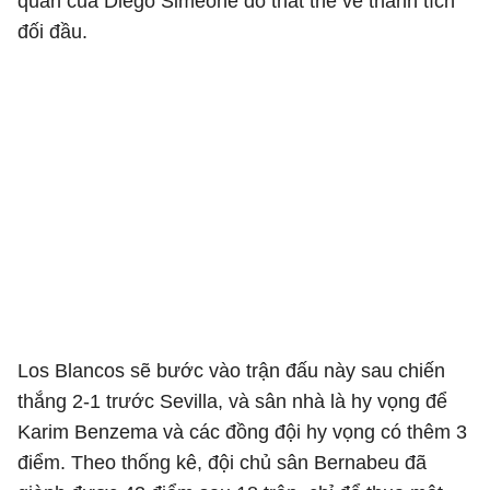
quân của Diego Simeone do thất thế về thành tích
đối đầu.
Los Blancos sẽ bước vào trận đấu này sau chiến
thắng 2-1 trước Sevilla, và sân nhà là hy vọng để
Karim Benzema và các đồng đội hy vọng có thêm 3
điểm. Theo thống kê, đội chủ sân Bernabeu đã