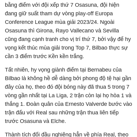
bằng điểm với đội xếp thứ 7 Osasuna, đội hiện
đang giữ suất tham dự vòng play-off Europa
Conference League mùa giải 2023/24. Ngoài
Osasuna thì Girona, Rayo Vallecano và Sevilla
cũng đang cạnh tranh cho vị trí thứ 7, bởi vậy để hy
vọng kết thúc mùa giải trong Top 7, Bilbao thực sự
cần 3 điểm trước Kền kền trắng.
Tất nhiên, hy vọng giành điểm tại Bernabeu của
Bilbao là không hề dễ dàng bởi phong độ tệ hại gần
đây của họ, theo đó đội bóng này đã thua 5 trong 7
vòng gần nhất tại La Liga, 2 trận còn lại họ hòa 1 và
thắng 1. Đoàn quân của Ernesto Valverde bước vào
trận đấu với Real sau những trận thua liên tiếp
trước Osasuna và Elche.
Thành tích đối đầu nghiêng hẳn về phía Real, theo