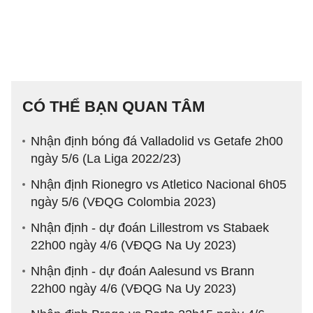
CÓ THỂ BẠN QUAN TÂM
Nhận định bóng đá Valladolid vs Getafe 2h00
ngày 5/6 (La Liga 2022/23)
Nhận định Rionegro vs Atletico Nacional 6h05
ngày 5/6 (VĐQG Colombia 2023)
Nhận định - dự đoán Lillestrom vs Stabaek
22h00 ngày 4/6 (VĐQG Na Uy 2023)
Nhận định - dự đoán Aalesund vs Brann
22h00 ngày 4/6 (VĐQG Na Uy 2023)