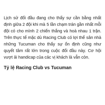
Lịch sử đối đầu đang cho thấy sự cần bằng nhất
định giữa 2 đội khi mà 5 lần chạm trán gần nhất mỗi
đội có cho mình 2 chiến thắng và hoà nhau 1 trận.
Trên thực tế mặc dù Racing Club có lợi thế sân nhà
những Tucuman cho thấy sự ổn định cũng như
quyết tâm rất lớn trong cuộc đối đầu này. Cơ hội
vượt ải handicap của các vị khách là vẫn còn.
Tỷ lệ Racing Club vs Tucuman