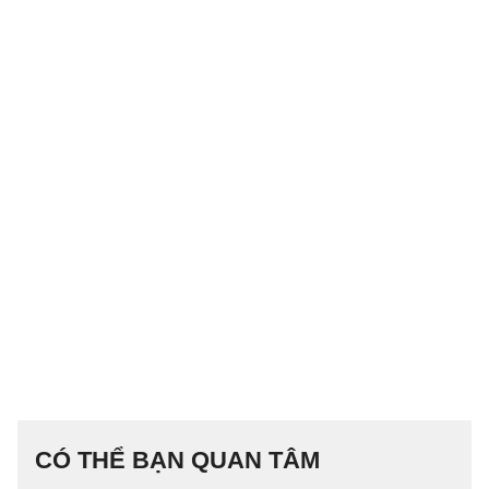
CÓ THỂ BẠN QUAN TÂM