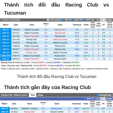
Thành tích đối đầu Racing Club vs
Tucuman
Thành tích đối đầu Racing Club vs Tucuman
Thành tích gần đây của Racing Club