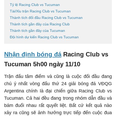
Tỷ lệ Racing Club vs Tucuman
Tài/Xỉu trận Racing Club vs Tucuman
Thành tích đối đầu Racing Club vs Tucuman
Thành tích gần đây của Racing Club
Thành tích gần đây của Tucuman
Đội hình dự kiến Racing Club vs Tucuman
Nhận định bóng đá
Racing Club vs
Tucuman 5h00 ngày 11/10
Trận đấu tâm điểm và cũng là cuộc đối đầu đang
chú ý nhất vòng đấu thứ 24 giải bóng đá VĐQG
Argentina chính là đại chiến giữa Racing Club vs
Tucuman. Cả hai đều đang trong nhóm dẫn đầu và
bám đuổi nhau rất quyết liệt. Bất cứ kết quả nào
xảy ra cũng sẽ ảnh hưởng trực tiếp đến cuộc đua