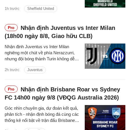
dự đoán kết quả, phân tích trận đấu,
1h trước
Sheffield United
thống kê về phong độ hai đội.
Nhận định Juventus vs Inter Milan
Pro
(18h00 ngày 8/8, Giao hữu CLB)
Nhận định Juventus vs Inter Milan
nghiêng một chút về phía Nerazzurri,
nhưng đội bóng thành Turin không dễ
dàng chấp nhận thất bại.
2h trước
Juventus
Nhận định Brisbane Roar vs Sydney
Pro
FC 14h00 ngày 9/8 (VĐQG Australia 2026)
Góc nhìn chuyên gia, dự đoán kết quả,
phân tích - nhận định bóng đá cùng các
thống kê nổi bật về trận đấu Brisbane
Roar vs Sydney FC cúp quốc gia