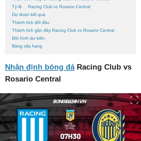
Tỷ lệ ... Racing Club vs Rosario Central
Dự đoán kết quả
Thành tích đối đầu
Thành tích gần đây Racing Club vs Rosario Central
Đội hình dự kiến:
Bảng xếp hạng
Nhận định bóng đá
Racing Club vs
Rosario Central