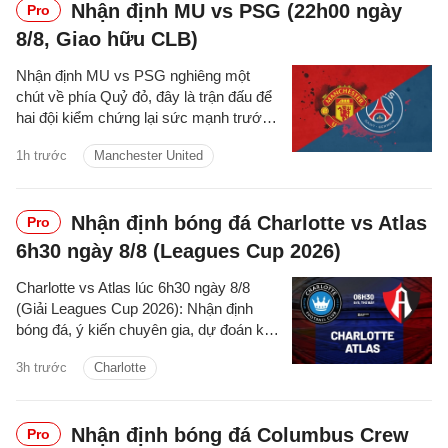
Nhận định MU vs PSG (22h00 ngày
Pro
8/8, Giao hữu CLB)
Nhận định MU vs PSG nghiêng một
chút về phía Quỷ đỏ, đây là trận đấu để
hai đội kiểm chứng lại sức mạnh trước
mùa giải mới.
1h trước
Manchester United
Nhận định bóng đá Charlotte vs Atlas
Pro
6h30 ngày 8/8 (Leagues Cup 2026)
Charlotte vs Atlas lúc 6h30 ngày 8/8
(Giải Leagues Cup 2026): Nhận định
bóng đá, ý kiến chuyên gia, dự đoán kết
quả, phân tích - thống kê trận đấu.
3h trước
Charlotte
Nhận định bóng đá Columbus Crew
Pro