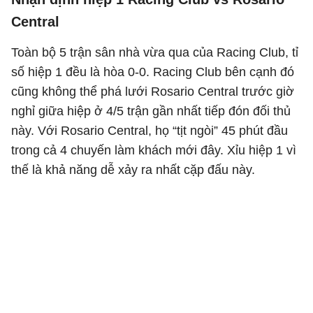
Central
Toàn bộ 5 trận sân nhà vừa qua của Racing Club, tỉ
số hiệp 1 đều là hòa 0-0. Racing Club bên cạnh đó
cũng không thể phá lưới Rosario Central trước giờ
nghỉ giữa hiệp ở 4/5 trận gần nhất tiếp đón đối thủ
này. Với Rosario Central, họ “tịt ngòi” 45 phút đầu
trong cả 4 chuyến làm khách mới đây. Xỉu hiệp 1 vì
thế là khả năng dễ xảy ra nhất cặp đấu này.