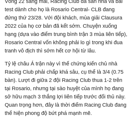
Vòng 22 sáng mai, Racing Club đá sân nhà và bài
test dành cho họ là Rosario Central- CLB đang
đứng thứ 23/28. Với đội khách, mùa giải Clausura
2022 của họ cơ bản đã kết sớm. Chuyện xuống
hạng (dựa vào điểm trung bình trận 3 mùa liên tiếp),
Rosario Central vốn không phải lo gì trong khi đua
tranh vô địch thì sớm hết cơ hội từ lâu.
Tỷ lệ châu Á trận này vì thế chứng kiến chủ nhà
Racing Club phải chấp khá sâu, cụ thể là 3/4 (0.75
bàn). Lượt đi giữa 2 đội Racing Club thua 1-2 trên
tại Rosario, nhưng tại sào huyệt của mình họ đang
sở hữu mạch 3 thắng lợi liên tiếp trước đối thủ này.
Quan trọng hơn, đây là thời điểm Racing Club đang
thể hiện phong độ bứt phá mạnh mẽ.