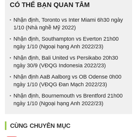
CÓ THỂ BẠN QUAN TÂM
Nhận định, Toronto vs Inter Miami 6h30 ngày
1/10 (Nhà nghề Mỹ 2022)
Nhận định, Southampton vs Everton 21h00
ngày 1/10 (Ngoại hạng Anh 2022/23)
Nhận định, Bali United vs Persikabo 20h30
ngày 30/9 (VĐQG Indonesia 2022/23)
Nhận định AaB Aalborg vs OB Odense 0h00
ngày 1/10 (VĐQG Đan Mạch 2022/23)
Nhận định, Bournemouth vs Brentford 21h00
ngày 1/10 (Ngoại hạng Anh 2022/23)
CÙNG CHUYÊN MỤC