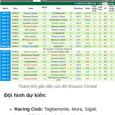
Thành tích gần đây của đội Rosario Central
Đội hình dự kiến:
Racing Club:
Tagliamonte, Mura, Sigali,