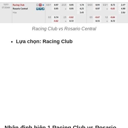
Racing Club vs Rosario Central
Lựa chọn: Racing Club
Nhận định hiệp 1 Racing Club vs Rosario