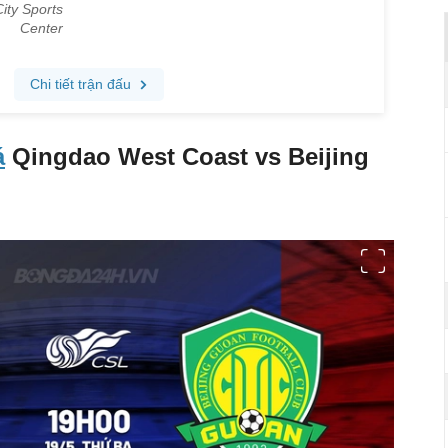
á
Qingdao West Coast vs Beijing