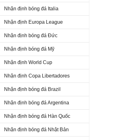
Nhận định bóng đá Italia
Nhận định Europa League
Nhận định bóng đá Đức
Nhận định bóng đá Mỹ
Nhận định World Cup
Nhận định Copa Libertadores
Nhận định bóng đá Brazil
Nhận định bóng đá Argentina
Nhận định bóng đá Hàn Quốc
Nhận định bóng đá Nhật Bản