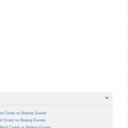
t Coast vs Beijing Guoan
t Coast vs Beijing Guoan
West Coast vs Beijing Guoan