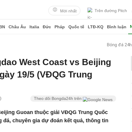
Trên đường Pitch
Mới nhất
BN
Châu Âu
Italia
Đức
Pháp
Quốc tế
LTĐ-KQ
Bình luận
Bóng đá 24h
dao West Coast vs Beijing
gày 19/5 (VĐQG Trung
)
Theo dõi Bongda24h trên
eijing Guoan thuộc giải VĐQG Trung Quốc
đá, chuyên gia dự đoán kết quả, thông tin