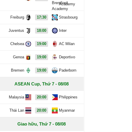
Academy
Freiburg
17:30
Strasbourg
Juventus
18:00
Inter
Chelsea
19:00
AC Milan
Genoa
19:00
Deportivo
Bremen
19:00
Paderborn
ASEAN Cup, Thứ 7 - 08/08
Malaysia
20:00
Philippines
Thái Lan
20:00
Myanmar
Giao hữu, Thứ 7 - 08/08