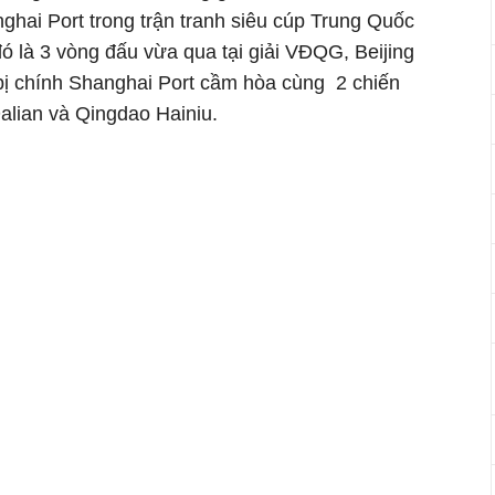
ghai Port trong trận tranh siêu cúp Trung Quốc
đó là 3 vòng đấu vừa qua tại giải VĐQG, Beijing
bị chính Shanghai Port cầm hòa cùng 2 chiến
alian và Qingdao Hainiu.