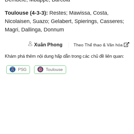
Toulouse (4-3-3):
Restes; Mawissa, Costa,
Nicolaisen, Suazo; Gelabert, Spierings, Casseres;
Magri, Dallinga, Donnum
Xuân Phong
Theo Thể thao & Văn hóa
Khám phá thêm nội dung hấp dẫn trong các chủ đề liên quan:
PSG
Toulouse