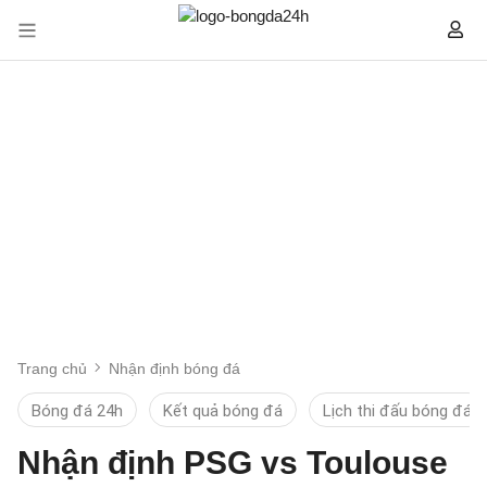
Trang chủ
Nhận định bóng đá
Bóng đá 24h
Kết quả bóng đá
Lịch thi đấu bóng đá
Nhận định PSG vs Toulouse