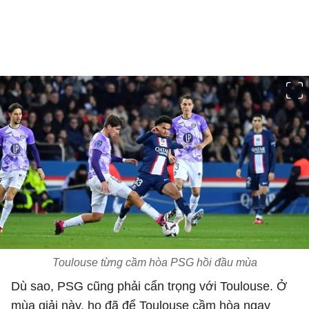
Toulouse từng cầm hòa PSG hồi đầu mùa
Dù sao, PSG cũng phải cẩn trọng với Toulouse. Ở
mùa giải này, họ đã để Toulouse cầm hòa ngay