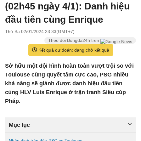
(02h45 ngày 4/1): Danh hiệu
đầu tiên cùng Enrique
Thứ Ba 02/01/2024 23:33(GMT+7)
Theo dõi Bongda24h trên
Kết quả dự đoán: đang chờ kết quả
Sở hữu một đội hình hoàn toàn vượt trội so với
Toulouse cùng quyết tâm cực cao, PSG nhiều
khả năng sẽ giành được danh hiệu đầu tiên
cùng HLV Luis Enrique ở trận tranh Siêu cúp
Pháp.
Mục lục
Nhận định trận đấu PSG vs Toulouse