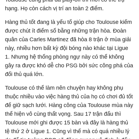
hạng. Họ còn cách vị trí an toàn 2 điểm.
Hàng thủ tốt đang là yếu tố giúp cho Toulouse kiếm
được chút ít điểm số bằng những trận hòa. Đoàn
quân của Carles Martinez đã hòa 8 trận ở mùa giải
này, nhiều hơn bất kỳ đội bóng nào khác tại Ligue
1. Nhưng hệ thống phòng ngự này có thể không
gây ra được khó dễ cho PSG bởi sức công phá của
đối thủ quá lớn.
Toulouse có thể làm nên chuyện hay không phụ
thuộc nhiều vào việc hàng thủ của họ có chơi đủ tốt
để giữ sạch lưới. Hàng công của Toulouse mùa này
thể hiện vô cùng thất vọng. Sau 17 trận đấu thì
Toulouse mới ghi được 15 bàn và đây là hàng thủ
tệ thứ 2 ở Ligue 1. Cũng vì thế mà có quá nhiều lý