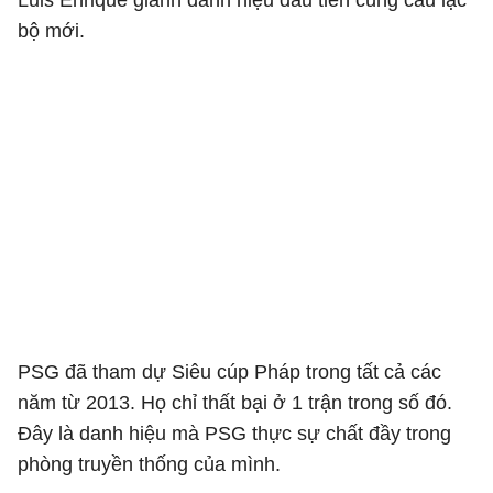
Luis Enrique giành danh hiệu đầu tiên cùng câu lạc
bộ mới.
PSG đã tham dự Siêu cúp Pháp trong tất cả các
năm từ 2013. Họ chỉ thất bại ở 1 trận trong số đó.
Đây là danh hiệu mà PSG thực sự chất đầy trong
phòng truyền thống của mình.