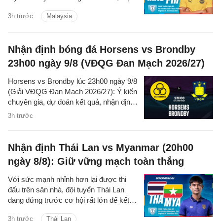
Philippines để chắc suất đi tiếp.
3h trước
Malaysia
Nhận định bóng đá Horsens vs Brondby
23h00 ngày 9/8 (VĐQG Đan Mạch 2026/27)
Horsens vs Brondby lúc 23h00 ngày 9/8
(Giải VĐQG Đan Mạch 2026/27): Ý kiến
chuyên gia, dự đoán kết quả, nhận định
- phân tích trận đấu, thống kê chi tiết về
3h trước
hai đội.
Nhận định Thái Lan vs Myanmar (20h00
ngày 8/8): Giữ vững mạch toàn thắng
Với sức mạnh nhỉnh hơn lại được thi
đấu trên sân nhà, đội tuyển Thái Lan
đang đứng trước cơ hội rất lớn để kết
thúc vòng bảng ASEAN Cup 2026 với 4
3h trước
Thái Lan
trận toàn thắng.