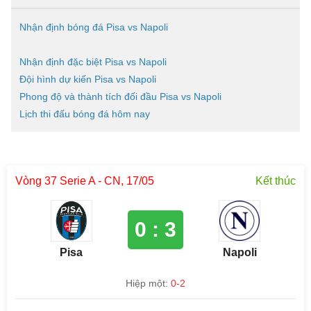
Nhận định bóng đá Pisa vs Napoli
Nhận định đặc biệt Pisa vs Napoli
Đội hình dự kiến Pisa vs Napoli
Phong độ và thành tích đối đầu Pisa vs Napoli
Lịch thi đấu bóng đá hôm nay