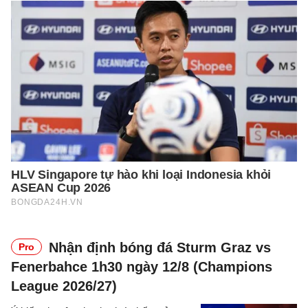
Nhận định bóng đá Sturm Graz vs
Pro
Fenerbahce 1h30 ngày 12/8 (Champions
League 2026/27)