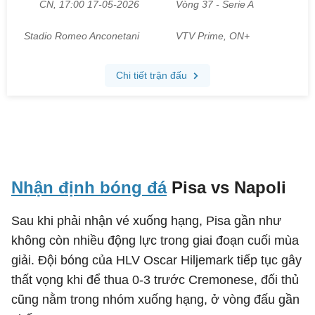
Nhận định bóng đá
Pisa vs Napoli
Sau khi phải nhận vé xuống hạng, Pisa gần như
không còn nhiều động lực trong giai đoạn cuối mùa
giải. Đội bóng của HLV Oscar Hiljemark tiếp tục gây
thất vọng khi để thua 0-3 trước Cremonese, đối thủ
cũng nằm trong nhóm xuống hạng, ở vòng đấu gần