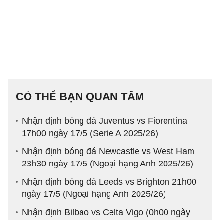
CÓ THỂ BẠN QUAN TÂM
Nhận định bóng đá Juventus vs Fiorentina
17h00 ngày 17/5 (Serie A 2025/26)
Nhận định bóng đá Newcastle vs West Ham
23h30 ngày 17/5 (Ngoại hạng Anh 2025/26)
Nhận định bóng đá Leeds vs Brighton 21h00
ngày 17/5 (Ngoại hạng Anh 2025/26)
Nhận định Bilbao vs Celta Vigo (0h00 ngày