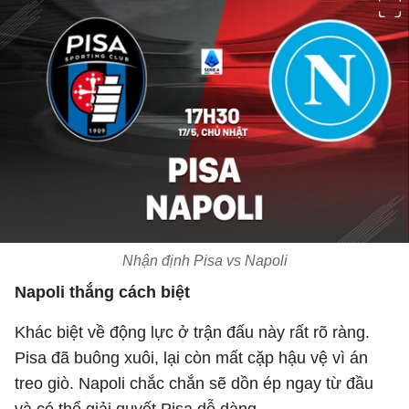
Nhận định Pisa vs Napoli
Napoli thắng cách biệt
Khác biệt về động lực ở trận đấu này rất rõ ràng.
Pisa đã buông xuôi, lại còn mất cặp hậu vệ vì án
treo giò. Napoli chắc chắn sẽ dồn ép ngay từ đầu