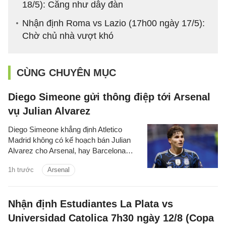
18/5): Căng như dây đàn
Nhận định Roma vs Lazio (17h00 ngày 17/5):
Chờ chủ nhà vượt khó
CÙNG CHUYÊN MỤC
Diego Simeone gửi thông điệp tới Arsenal
vụ Julian Alvarez
Diego Simeone khẳng định Atletico
Madrid không có kế hoạch bán Julian
Alvarez cho Arsenal, hay Barcelona
trong mùa hè này.
1h trước
Arsenal
Nhận định Estudiantes La Plata vs
Universidad Catolica 7h30 ngày 12/8 (Copa