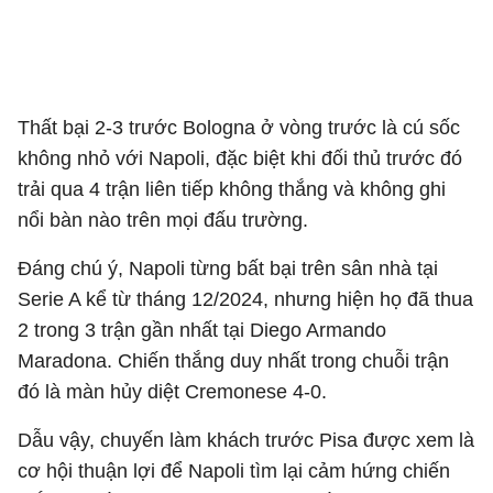
Thất bại 2-3 trước Bologna ở vòng trước là cú sốc
không nhỏ với Napoli, đặc biệt khi đối thủ trước đó
trải qua 4 trận liên tiếp không thắng và không ghi
nổi bàn nào trên mọi đấu trường.
Đáng chú ý, Napoli từng bất bại trên sân nhà tại
Serie A kể từ tháng 12/2024, nhưng hiện họ đã thua
2 trong 3 trận gần nhất tại Diego Armando
Maradona. Chiến thắng duy nhất trong chuỗi trận
đó là màn hủy diệt Cremonese 4-0.
Dẫu vậy, chuyến làm khách trước Pisa được xem là
cơ hội thuận lợi để Napoli tìm lại cảm hứng chiến