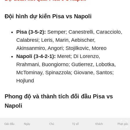
Đội hình dự kiến Pisa vs Napoli
Pisa (3-5-2):
Semper; Canestrelli, Caracciolo,
Calabresi; Leris, Marin, Aebischer,
Akinsanmiro, Angori; Stojilkovic, Moreo
Napoli (3-4-2-1):
Meret; Di Lorenzo,
Rrahmani, Buongiorno; Gutierrez, Lobotka,
McTominay, Spinazzola; Giovane, Santos;
Hojlund
Phong độ và thành tích đối đầu Pisa vs
Napoli