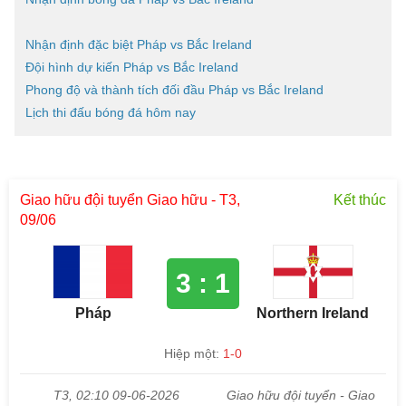
Nhận định đặc biệt Pháp vs Bắc Ireland
Đội hình dự kiến Pháp vs Bắc Ireland
Phong độ và thành tích đối đầu Pháp vs Bắc Ireland
Lịch thi đấu bóng đá hôm nay