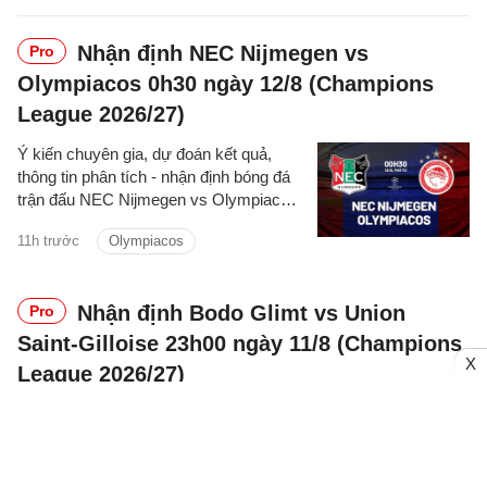
Nhận định NEC Nijmegen vs
Pro
Olympiacos 0h30 ngày 12/8 (Champions
League 2026/27)
Ý kiến chuyên gia, dự đoán kết quả,
thông tin phân tích - nhận định bóng đá
trận đấu NEC Nijmegen vs Olympiacos
cúp C1/UEFA Champions League
11h trước
Olympiacos
2026/27 hôm nay.
Nhận định Bodo Glimt vs Union
Pro
Saint-Gilloise 23h00 ngày 11/8 (Champions
X
League 2026/27)
Ý kiến chuyên gia, dự đoán kết quả,
thông tin phân tích - nhận định bóng đá
trận đấu Bodo Glimt vs Union Saint-
Gilloise cúp C1/UEFA Champions