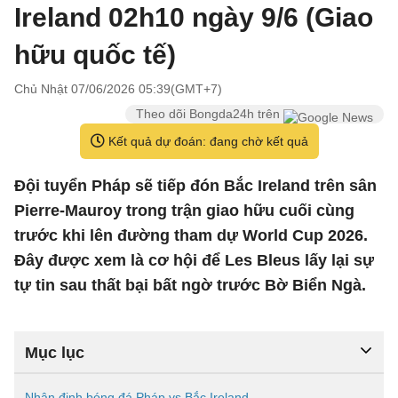
Ireland 02h10 ngày 9/6 (Giao
hữu quốc tế)
Chủ Nhật 07/06/2026 05:39(GMT+7)
Theo dõi Bongda24h trên
Kết quả dự đoán: đang chờ kết quả
Đội tuyển Pháp sẽ tiếp đón Bắc Ireland trên sân
Pierre-Mauroy trong trận giao hữu cuối cùng
trước khi lên đường tham dự World Cup 2026.
Đây được xem là cơ hội để Les Bleus lấy lại sự
tự tin sau thất bại bất ngờ trước Bờ Biển Ngà.
Mục lục
Nhận định bóng đá Pháp vs Bắc Ireland