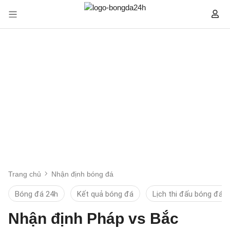
Trang chủ
Nhận định bóng đá
Bóng đá 24h
Kết quả bóng đá
Lịch thi đấu bóng đá
Nhận định Pháp vs Bắc