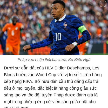
Pháp vừa nhận thất bại trước Bờ Biển Ngà
Dưới sự dẫn dắt của HLV Didier Deschamps, Les
Bleus bước vào World Cup với vị trí số 1 trên bảng
xếp hạng FIFA. Sở hữu dàn cầu thủ đẳng cấp trải
đều ở mọi tuyến, đặc biệt là hàng công giàu sức
sáng tạo và tốc độ, tuyển Pháp được đánh giá là
một trong những ứng cử viên sáng giá nhất cho