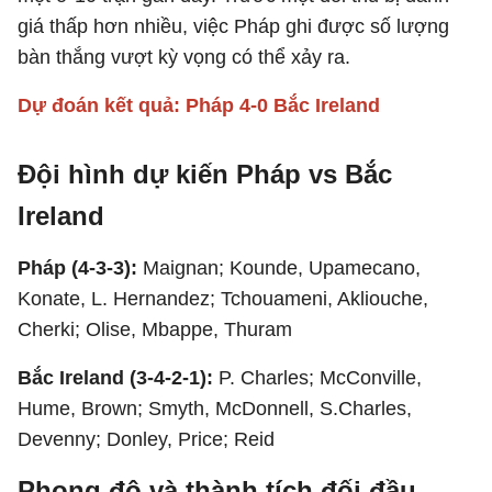
giá thấp hơn nhiều, việc Pháp ghi được số lượng
bàn thắng vượt kỳ vọng có thể xảy ra.
Dự đoán kết quả: Pháp 4-0 Bắc Ireland
Đội hình dự kiến Pháp vs Bắc
Ireland
Pháp (4-3-3):
Maignan; Kounde, Upamecano,
Konate, L. Hernandez; Tchouameni, Akliouche,
Cherki; Olise, Mbappe, Thuram
Bắc Ireland (3-4-2-1):
P. Charles; McConville,
Hume, Brown; Smyth, McDonnell, S.Charles,
Devenny; Donley, Price; Reid
Phong độ và thành tích đối đầu