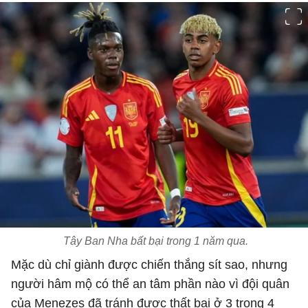
Tây Ban Nha bất bại trong 1 năm qua.
Mặc dù chỉ giành được chiến thắng sít sao, nhưng
người hâm mộ có thể an tâm phần nào vì đội quân
của Menezes đã tránh được thất bại ở 3 trong 4