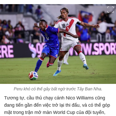
Peru khó có thể gây bất ngờ trước Tây Ban Nha.
Tương tự, cầu thủ chạy cánh Nico Williams cũng
đang tiến gần đến việc trở lại thi đấu, và có thể góp
mặt trong trận mở màn World Cup của đội tuyển,