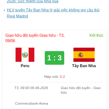
2026: Sức mạnh của Nhà vua
HLV tuyển Tây Ban Nha lý giải việc không gọi cầu thủ
Real Madrid