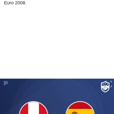
Euro 2008.