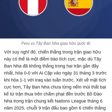
Peru vs Tây Ban Nha giao hữu quốc tế.
Với suy nghĩ đó, chiến thắng trong trận giao hữu
này có thể là một điềm báo tích cực, mặc dù Tây
Ban Nha đã không thắng trong hai trận gần đây
nhất, hòa 0-0 với Ai Cập vào ngày 31 tháng 3 trước
khi hòa 1-1 với Iraq vào tuần trước. Xét về mặt tích
cực hơn, Tây Ban Nha chưa từng nếm mùi thất bại
kể từ trận thua trên chấm phạt đền trước Bồ Đào
Nha trong trận chung kết Nations League tháng 6
năm 2025, chuỗi 9 trận đấu bao gồm 6 chiến thắng