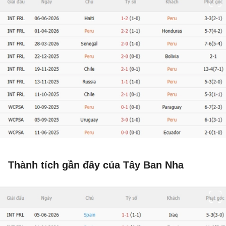
Thành tích gần đây của Tây Ban Nha