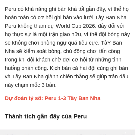
Peru có khả năng ghi bàn khá tốt gần đây, vì thế họ
hoàn toàn có cơ hội ghi bàn vào lưới Tây Ban Nha.
Peru không tham dự World Cup 2026, đây đối với
họ thực sự là một trận giao hữu, vì thế đội bóng này
sẽ không chơi phòng ngự quá tiêu cực. TâY Ban
Nha sẽ kiểm soát bóng, chủ động chơi tấn công
trong khi đội khách chờ đợi cơ hội từ những tình
huống phản công. Kịch bản cả hai đội cùng ghi bàn
và Tây Ban Nha giành chiến thắng sẽ giúp trận đấu
này chạm mốc 3 bàn.
Dự đoán tỷ số: Peru 1-3 Tây Ban Nha
Thành tích gần đây của Peru