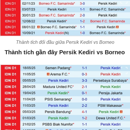
Thành tích đối đầu giữa Persik Kediri vs Borneo
Thành tích gần đây Persik Kediri vs Borneo