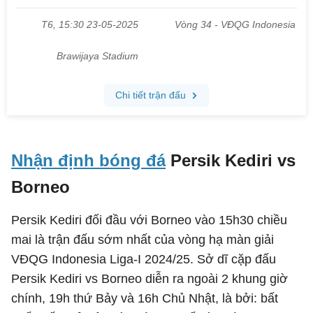
Nhận định bóng đá
Persik Kediri vs
Borneo
Persik Kediri đối đầu với Borneo vào 15h30 chiều
mai là trận đấu sớm nhất của vòng hạ màn giải
VĐQG Indonesia Liga-I 2024/25. Sở dĩ cặp đấu
Persik Kediri vs Borneo diễn ra ngoài 2 khung giờ
chính, 19h thứ Bảy và 16h Chủ Nhật, là bởi: bất