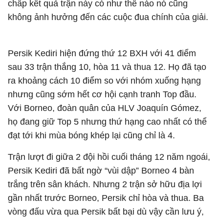
chấp kết quả trận này có như thế nào nó cũng
không ảnh hưởng đến các cuộc đua chính của giải.
Persik Kediri hiện đứng thứ 12 BXH với 41 điểm
sau 33 trận thắng 10, hòa 11 và thua 12. Họ đã tạo
ra khoảng cách 10 điểm so với nhóm xuống hạng
nhưng cũng sớm hết cơ hội cạnh tranh Top đầu.
Với Borneo, đoàn quân của HLV Joaquín Gómez,
họ đang giữ Top 5 nhưng thứ hạng cao nhất có thể
đạt tới khi mùa bóng khép lại cũng chỉ là 4.
Trận lượt đi giữa 2 đội hồi cuối tháng 12 năm ngoái,
Persik Kediri đã bất ngờ “vùi dập” Borneo 4 bàn
trắng trên sân khách. Nhưng 2 trận sở hữu địa lợi
gần nhất trước Borneo, Persik chỉ hòa và thua. Ba
vòng đấu vừa qua Persik bất bại dù vậy cần lưu ý,