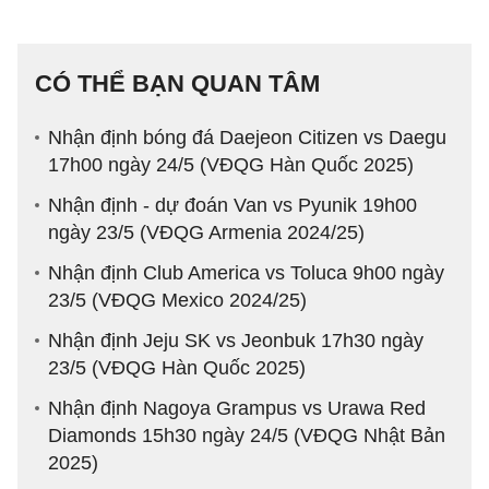
CÓ THỂ BẠN QUAN TÂM
Nhận định bóng đá Daejeon Citizen vs Daegu
17h00 ngày 24/5 (VĐQG Hàn Quốc 2025)
Nhận định - dự đoán Van vs Pyunik 19h00
ngày 23/5 (VĐQG Armenia 2024/25)
Nhận định Club America vs Toluca 9h00 ngày
23/5 (VĐQG Mexico 2024/25)
Nhận định Jeju SK vs Jeonbuk 17h30 ngày
23/5 (VĐQG Hàn Quốc 2025)
Nhận định Nagoya Grampus vs Urawa Red
Diamonds 15h30 ngày 24/5 (VĐQG Nhật Bản
2025)