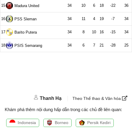
Thanh Hạ
Theo Thể thao & Văn hóa
Khám phá thêm nội dung hấp dẫn trong các chủ đề liên quan:
Indonesia
Borneo
Persik Kediri