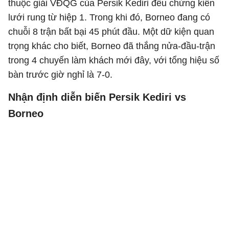
thuộc giải VĐQG của Persik Kediri đều chứng kiến
lưới rung từ hiệp 1. Trong khi đó, Borneo đang có
chuỗi 8 trận bất bại 45 phút đầu. Một dữ kiện quan
trọng khác cho biết, Borneo đã thắng nửa-đầu-trận
trong 4 chuyến làm khách mới đây, với tổng hiệu số
bàn trước giờ nghỉ là 7-0.
Nhận định diễn biến Persik Kediri vs
Borneo