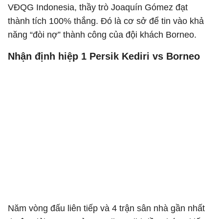
VĐQG Indonesia, thầy trò Joaquín Gómez đạt
thành tích 100% thắng. Đó là cơ sở để tin vào khả
năng “đòi nợ” thành công của đội khách Borneo.
Nhận định hiệp 1 Persik Kediri vs Borneo
Năm vòng đấu liên tiếp và 4 trận sân nhà gần nhất