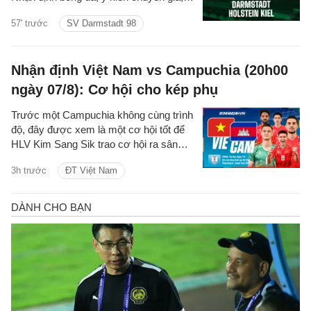
dự đoán kết quả, thông tin phân tích trận
57' trước
SV Darmstadt 98
đấu chi tiết.
Nhận định Việt Nam vs Campuchia (20h00
ngày 07/8): Cơ hội cho kép phụ
Trước một Campuchia không cùng trình
độ, đây được xem là một cơ hội tốt để
HLV Kim Sang Sik trao cơ hội ra sân
cho các cầu thủ dự bị, qua đó thử
3h trước
ĐT Việt Nam
nghiệm thêm các phương án nhân sự
cho đội tuyển Việt Nam.