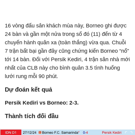
16 vòng đấu sân khách mùa này, Borneo ghi được
24 bàn và gần một nửa trong số đó (11) đến từ 4
chuyến hành quân xa (toàn thắng) vừa qua. Chuỗi
7 trận bất bại gần đây cũng chứng kiến Borneo “nổ”
tới 14 bàn. Đối với Persik Kediri, 4 trận sân nhà mới
nhất của CLB này cho bình quân 3.5 tình huống
lưới rung mỗi 90 phút.
Dự đoán kết quả
Persik Kediri vs Borneo:
2
-
3
.
Thành tích đối đầu