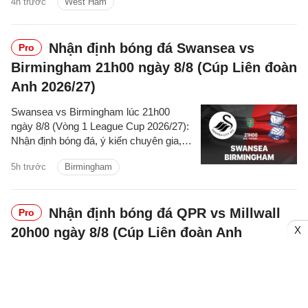
4h trước
West Ham
thống kê về phong độ hai đội.
Nhận định bóng đá Swansea vs
Pro
Birmingham 21h00 ngày 8/8 (Cúp Liên đoàn
Anh 2026/27)
Swansea vs Birmingham lúc 21h00
ngày 8/8 (Vòng 1 League Cup 2026/27):
Nhận định bóng đá, ý kiến chuyên gia,
dự đoán kết quả, phân tích trận đấu,
5h trước
Birmingham
thống kê về phong độ hai đội.
Nhận định bóng đá QPR vs Millwall
Pro
X
20h00 ngày 8/8 (Cúp Liên đoàn Anh
2026/27)
QPR vs Millwall lúc 20h00 ngày 8/8
(Vòng 1 League Cup 2026/27): Nhận
định bóng đá, ý kiến chuyên gia, dự