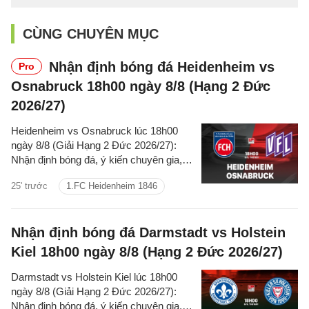
CÙNG CHUYÊN MỤC
Nhận định bóng đá Heidenheim vs
Pro
Osnabruck 18h00 ngày 8/8 (Hạng 2 Đức
2026/27)
Heidenheim vs Osnabruck lúc 18h00
ngày 8/8 (Giải Hạng 2 Đức 2026/27):
Nhận định bóng đá, ý kiến chuyên gia,
dự đoán kết quả, thông tin phân tích trận
25' trước
1.FC Heidenheim 1846
đấu chi tiết.
Nhận định bóng đá Darmstadt vs Holstein
Kiel 18h00 ngày 8/8 (Hạng 2 Đức 2026/27)
Darmstadt vs Holstein Kiel lúc 18h00
ngày 8/8 (Giải Hạng 2 Đức 2026/27):
Nhận định bóng đá, ý kiến chuyên gia,