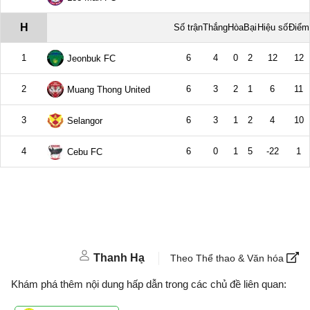
Thanh Hạ
Theo Thể thao & Văn hóa
Khám phá thêm nội dung hấp dẫn trong các chủ đề liên quan: