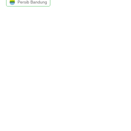
Persib Bandung