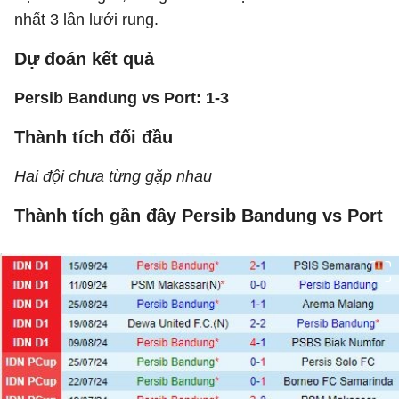
nhất 3 lần lưới rung.
Dự đoán kết quả
Persib Bandung vs Port:
1
-
3
Thành tích đối đầu
Hai đội chưa từng gặp nhau
Thành tích gần đây Persib Bandung vs Port