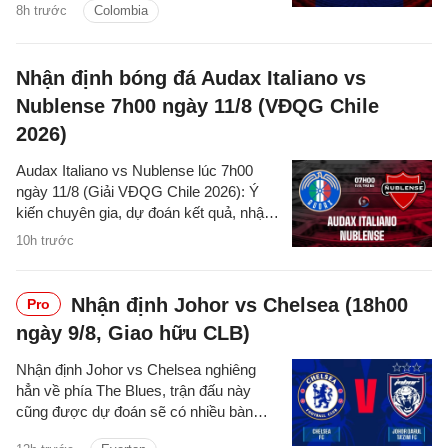
8h trước
Colombia
đấu, thống kê chi tiết về hai đội.
Nhận định bóng đá Audax Italiano vs
Nublense 7h00 ngày 11/8 (VĐQG Chile
2026)
Audax Italiano vs Nublense lúc 7h00
ngày 11/8 (Giải VĐQG Chile 2026): Ý
kiến chuyên gia, dự đoán kết quả, nhận
định - phân tích trận đấu, thống kê chi
10h trước
tiết về hai đội.
Nhận định Johor vs Chelsea (18h00
Pro
ngày 9/8, Giao hữu CLB)
Nhận định Johor vs Chelsea nghiêng
hẳn về phía The Blues, trận đấu này
cũng được dự đoán sẽ có nhiều bàn
thắng được ghi.