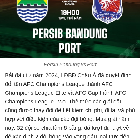
Persib Bandung vs Port
Bắt đầu từ năm 2024, LĐBĐ Châu Á đã quyết định
đổi tên AFC Champions League thành AFC
Champions League Elite và AFC Cup thành AFC
Champions League Two. Thể thức các giải đấu
cũng được thay đổi để tiết kiệm chi phí, đi lại và phù
hợp với điều kiện của các đội bóng. Mùa giải năm
nay, 32 đội sẽ chia làm 8 bảng, đá lượt đi, lượt về
để xác định 2 đội bóng vào vòng đấu loại trực tiếp.