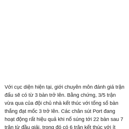
Với cục diện hiện tại, giới chuyên môn đánh giá trận
đấu sẽ có từ 3 bàn trở lên. Bằng chứng, 3/5 trận
vừa qua của đội chủ nhà kết thúc với tổng số bàn
thắng đạt mốc 3 trở lên. Các chân sút Port đang
hoạt động rất hiệu quả khi nổ súng tới 22 bàn sau 7
trận từ đầu giải, trong đó có 6 trận kết thúc với ít