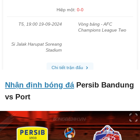
Nhận định bóng đá
Persib Bandung
vs Port