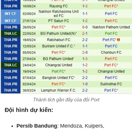
Thành tích gần đây của đội Port
Đội hình dự kiến:
Persib Bandung
: Mendoza, Kuipers,