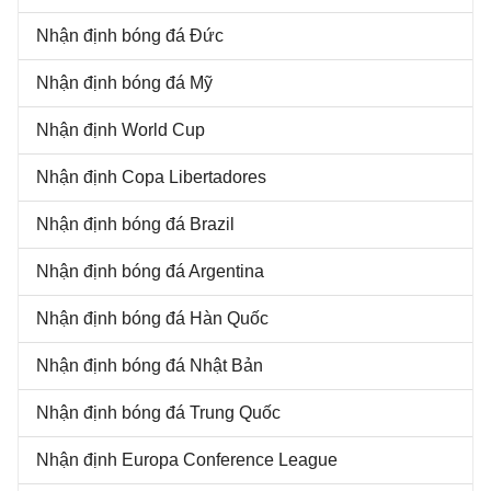
Nhận định bóng đá Đức
Nhận định bóng đá Mỹ
Nhận định World Cup
Nhận định Copa Libertadores
Nhận định bóng đá Brazil
Nhận định bóng đá Argentina
Nhận định bóng đá Hàn Quốc
Nhận định bóng đá Nhật Bản
Nhận định bóng đá Trung Quốc
Nhận định Europa Conference League