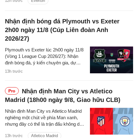
12h trước
Everton
Nhận định bóng đá Plymouth vs Exeter
2h00 ngày 11/8 (Cúp Liên đoàn Anh
2026/27)
Plymouth vs Exeter lúc 2h00 ngày 11/8
(Vòng 1 League Cup 2026/27): Nhận
định bóng đá, ý kiến chuyên gia, dự
đoán kết quả, phân tích trận đấu, thống
13h trước
kê về phong độ hai đội.
Nhận định Man City vs Atletico
Pro
Madrid (18h00 ngày 9/8, Giao hữu CLB)
Nhận định Man City vs Atletico Madrid
nghiêng một chút về phía Man xanh,
nhưng đây có thể là trận đấu không dễ
dàng với thầy trò Enzo Maresca.
13h trước
Atletico Madrid