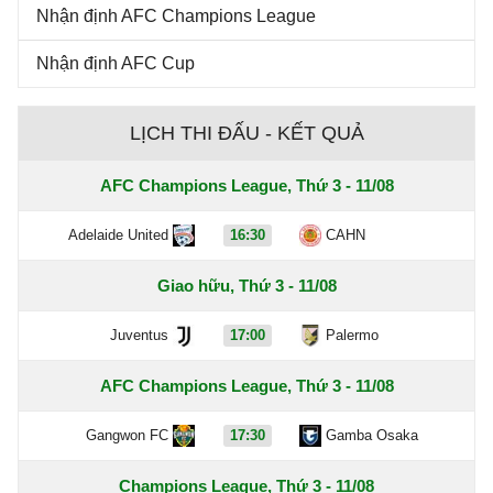
Nhận định AFC Champions League
Nhận định AFC Cup
LỊCH THI ĐẤU - KẾT QUẢ
AFC Champions League, Thứ 3 - 11/08
Adelaide United
16:30
CAHN
Giao hữu, Thứ 3 - 11/08
Juventus
17:00
Palermo
AFC Champions League, Thứ 3 - 11/08
Gangwon FC
17:30
Gamba Osaka
Champions League, Thứ 3 - 11/08