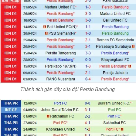
Thành tích gần đây của đội Persib Bandung