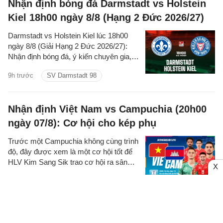
Nhận định bóng đá Darmstadt vs Holstein
Kiel 18h00 ngày 8/8 (Hạng 2 Đức 2026/27)
Darmstadt vs Holstein Kiel lúc 18h00
ngày 8/8 (Giải Hạng 2 Đức 2026/27):
Nhận định bóng đá, ý kiến chuyên gia,
dự đoán kết quả, thông tin phân tích trận
9h trước
SV Darmstadt 98
đấu chi tiết.
Nhận định Việt Nam vs Campuchia (20h00
ngày 07/8): Cơ hội cho kép phụ
Trước một Campuchia không cùng trình
độ, đây được xem là một cơ hội tốt để
HLV Kim Sang Sik trao cơ hội ra sân
X
cho các cầu thủ dự bị, qua đó thử
11h trước
ĐT Việt Nam
nghiệm thêm các phương án nhân sự
cho đội tuyển Việt Nam.
Xem thêm