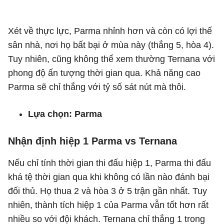
Xét về thực lực, Parma nhỉnh hơn và còn có lợi thế
sân nhà, nơi họ bất bại ở mùa này (thắng 5, hòa 4).
Tuy nhiên, cũng không thể xem thường Ternana với
phong độ ấn tượng thời gian qua. Khả năng cao
Parma sẽ chỉ thắng với tỷ số sát nút mà thôi.
Lựa chọn:
Parma
Nhận định hiệp 1 Parma vs Ternana
Nếu chỉ tính thời gian thi đấu hiệp 1, Parma thi đấu
khá tệ thời gian qua khi không có lần nào đánh bại
đối thủ. Họ thua 2 và hòa 3 ở 5 trận gần nhất. Tuy
nhiên, thành tích hiệp 1 của Parma vẫn tốt hơn rất
nhiều so với đội khách. Ternana chỉ thắng 1 trong