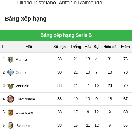
Filippo Distefano, Antonio Raimondo
Bảng xếp hạng