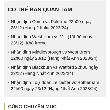
CÓ THỂ BẠN QUAN TÂM
Nhận định Como vs Palermo 22h00 ngày
23/12 (Hạng 2 Italia 2023/24)
Nhận định West Ham vs MU (19h30 ngày
23/12): Khó lường
Nhận định Middlesbrough vs West Brom
22h00 ngày 23/12 (Hạng Nhất Anh 2023/24)
Nhận định Blackburn vs Watford 22h00 ngày
23/12 (Hạng Nhất Anh 2023/24)
Nhận định - dự đoán Leicester vs Rotherham
22h00 ngày 23/12 (Hạng Nhất Anh 2023/24)
CÙNG CHUYÊN MỤC