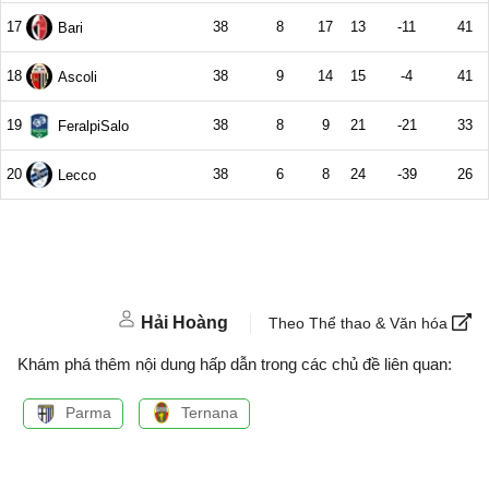
Hải Hoàng
Theo Thể thao & Văn hóa
Khám phá thêm nội dung hấp dẫn trong các chủ đề liên quan:
Parma
Ternana