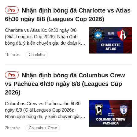
Nhận định bóng đá Charlotte vs Atlas
Pro
6h30 ngày 8/8 (Leagues Cup 2026)
Charlotte vs Atlas lúc 6h30 ngày 8/8
(Giải Leagues Cup 2026): Nhận định
bóng đá, ý kiến chuyên gia, dự đoán kết
quả, phân tích - thống kê trận đấu.
1h trước
Charlotte
Nhận định bóng đá Columbus Crew
Pro
vs Pachuca 6h30 ngày 8/8 (Leagues Cup
2026)
Columbus Crew vs Pachuca lúc 6h30
ngày 8/8 (Giải Leagues Cup 2026):
Nhận định bóng đá, ý kiến chuyên gia,
dự đoán kết quả, phân tích - thống kê
2h trước
Columbus Crew
trận đấu.