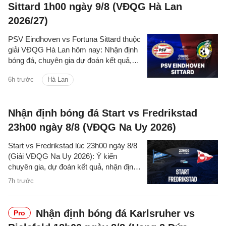
Sittard 1h00 ngày 9/8 (VĐQG Hà Lan
2026/27)
PSV Eindhoven vs Fortuna Sittard thuộc
giải VĐQG Hà Lan hôm nay: Nhận định
bóng đá, chuyên gia dự đoán kết quả,
thông tin phân tích tỷ số trận đấu.
6h trước
Hà Lan
Nhận định bóng đá Start vs Fredrikstad
23h00 ngày 8/8 (VĐQG Na Uy 2026)
Start vs Fredrikstad lúc 23h00 ngày 8/8
(Giải VĐQG Na Uy 2026): Ý kiến
chuyên gia, dự đoán kết quả, nhận định
- phân tích trận đấu, thống kê chi tiết về
7h trước
hai đội.
Nhận định bóng đá Karlsruher vs
Pro