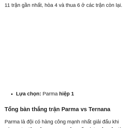
11 trận gần nhất, hòa 4 và thua 6 ở các trận còn lại.
Lựa chọn:
Parma
hiệp 1
Tổng bàn thắng trận Parma vs Ternana
Parma là đội có hàng công mạnh nhất giải đấu khi