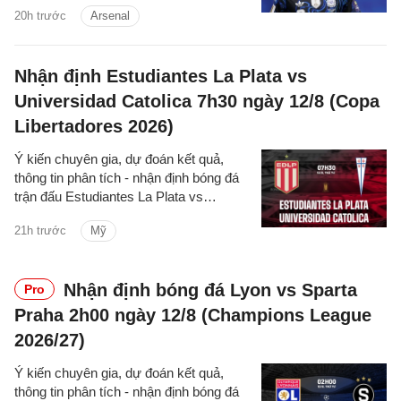
trong mùa hè này.
20h trước
Arsenal
Nhận định Estudiantes La Plata vs
Universidad Catolica 7h30 ngày 12/8 (Copa
Libertadores 2026)
Ý kiến chuyên gia, dự đoán kết quả,
thông tin phân tích - nhận định bóng đá
trận đấu Estudiantes La Plata vs
Universidad Catolica cúp C1 Nam
21h trước
Mỹ
Mỹ/Copa Libertadores 2026 hôm nay.
Nhận định bóng đá Lyon vs Sparta
Pro
Praha 2h00 ngày 12/8 (Champions League
2026/27)
Ý kiến chuyên gia, dự đoán kết quả,
thông tin phân tích - nhận định bóng đá