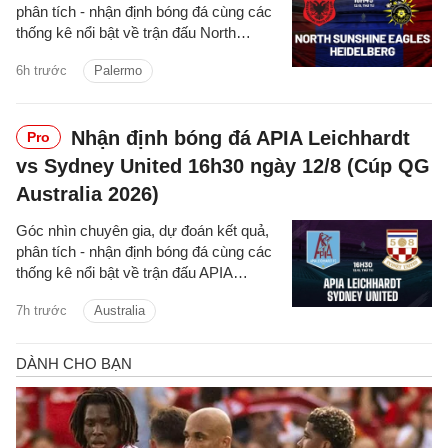
phân tích - nhận định bóng đá cùng các
thống kê nổi bật về trận đấu North
Sunshine Eagles vs Heidelberg cúp
6h trước
Palermo
quốc gia Australia hôm nay.
Nhận định bóng đá APIA Leichhardt
Pro
vs Sydney United 16h30 ngày 12/8 (Cúp QG
Australia 2026)
Góc nhìn chuyên gia, dự đoán kết quả,
phân tích - nhận định bóng đá cùng các
thống kê nổi bật về trận đấu APIA
Leichhardt vs Sydney United cúp quốc
7h trước
Australia
gia Australia hôm nay.