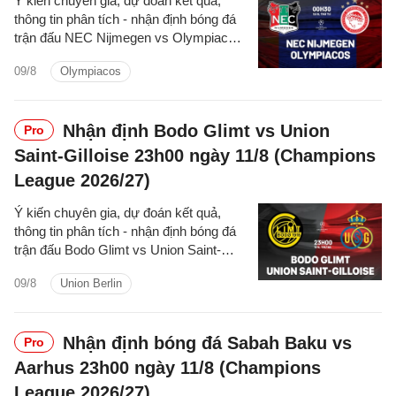
Ý kiến chuyên gia, dự đoán kết quả,
thông tin phân tích - nhận định bóng đá
trận đấu NEC Nijmegen vs Olympiacos
cúp C1/UEFA Champions League
09/8
Olympiacos
2026/27 hôm nay.
Nhận định Bodo Glimt vs Union
Pro
Saint-Gilloise 23h00 ngày 11/8 (Champions
League 2026/27)
Ý kiến chuyên gia, dự đoán kết quả,
thông tin phân tích - nhận định bóng đá
trận đấu Bodo Glimt vs Union Saint-
Gilloise cúp C1/UEFA Champions
09/8
Union Berlin
League 2026/27 hôm nay.
Nhận định bóng đá Sabah Baku vs
Pro
Aarhus 23h00 ngày 11/8 (Champions
League 2026/27)