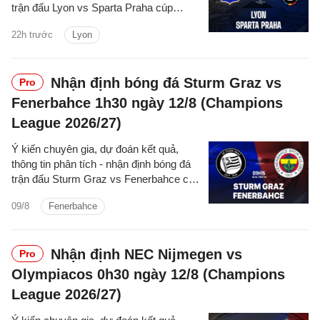
trận đấu Lyon vs Sparta Praha cúp
C1/UEFA Champions League 2026/27
22h trước
Lyon
hôm nay.
Nhận định bóng đá Sturm Graz vs
Pro
Fenerbahce 1h30 ngày 12/8 (Champions
League 2026/27)
Ý kiến chuyên gia, dự đoán kết quả,
thông tin phân tích - nhận định bóng đá
trận đấu Sturm Graz vs Fenerbahce cúp
C1/UEFA Champions League 2026/27
09/8
Fenerbahce
hôm nay.
Nhận định NEC Nijmegen vs
Pro
Olympiacos 0h30 ngày 12/8 (Champions
League 2026/27)