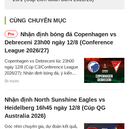
CÙNG CHUYÊN MỤC
Nhận định bóng đá Copenhagen vs
Pro
Debreceni 23h00 ngày 12/8 (Conference
League 2026/27)
Copenhagen vs Debreceni lúc 23h00
ngày 12/8 (Cúp C3/Conference League
2026/27): Nhận định bóng đá, ý kiến
chuyên gia, dự đoán kết quả, phân tích -
5h trước
thống kê trận đấu.
Nhận định North Sunshine Eagles vs
Heidelberg 16h45 ngày 12/8 (Cúp QG
Australia 2026)
Góc nhìn chuyên gia, dự đoán kết quả,