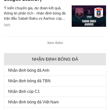
Ý kiến chuyên gia, dự đoán kết quả,
thông tin phân tích - nhận định bóng đá
trận đấu Sabah Baku vs Aarhus cúp
C1/UEFA Champions League 2026/27
09/8
hôm nay.
Xem thêm
NHẬN ĐỊNH BÓNG ĐÁ
Nhận định bóng đá Anh
Nhận định bóng đá TBN
Nhận định cúp C1
Nhận định bóng đá Việt Nam