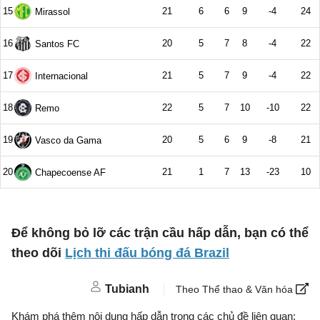
Để không bỏ lỡ các trận cầu hấp dẫn, bạn có thể
theo dõi
Lịch thi đấu bóng đá Brazil
Tubianh
Theo Thể thao & Văn hóa
Khám phá thêm nội dung hấp dẫn trong các chủ đề liên quan: