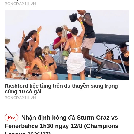
Nhận định bóng đá Sturm Graz vs
Pro
Fenerbahce 1h30 ngày 12/8 (Champions