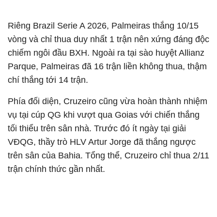
Riêng Brazil Serie A 2026, Palmeiras thắng 10/15
vòng và chỉ thua duy nhất 1 trận nên xứng đáng độc
chiếm ngôi đầu BXH. Ngoài ra tại sào huyệt Allianz
Parque, Palmeiras đã 16 trận liền không thua, thậm
chí thắng tới 14 trận.
Phía đối diện, Cruzeiro cũng vừa hoàn thành nhiệm
vụ tại cúp QG khi vượt qua Goias với chiến thắng
tối thiểu trên sân nhà. Trước đó ít ngày tại giải
VĐQG, thầy trò HLV Artur Jorge đã thắng ngược
trên sân của Bahia. Tổng thể, Cruzeiro chỉ thua 2/11
trận chính thức gần nhất.