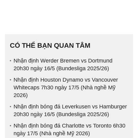
CÓ THỂ BẠN QUAN TÂM
Nhận định Werder Bremen vs Dortmund
20h30 ngày 16/5 (Bundesliga 2025/26)
Nhận định Houston Dynamo vs Vancouver
Whitecaps 7h30 ngày 17/5 (Nhà nghề Mỹ
2026)
Nhận định bóng đá Leverkusen vs Hamburger
20h30 ngày 16/5 (Bundesliga 2025/26)
Nhận định bóng đá Charlotte vs Toronto 6h30
ngày 17/5 (Nhà nghề Mỹ 2026)