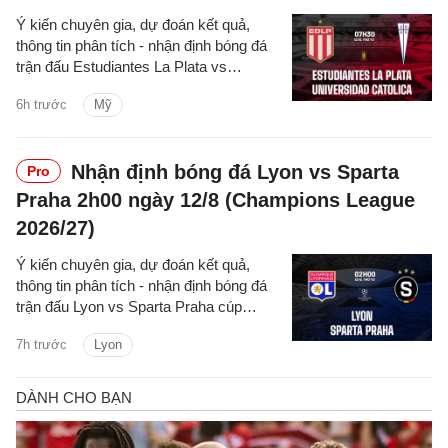
Ý kiến chuyên gia, dự đoán kết quả,
thông tin phân tích - nhận định bóng đá
trận đấu Estudiantes La Plata vs
Universidad Catolica cúp C1 Nam
6h trước
Mỹ
Mỹ/Copa Libertadores 2026 hôm nay.
Nhận định bóng đá Lyon vs Sparta
Pro
Praha 2h00 ngày 12/8 (Champions League
2026/27)
Ý kiến chuyên gia, dự đoán kết quả,
thông tin phân tích - nhận định bóng đá
trận đấu Lyon vs Sparta Praha cúp
C1/UEFA Champions League 2026/27
7h trước
Lyon
hôm nay.