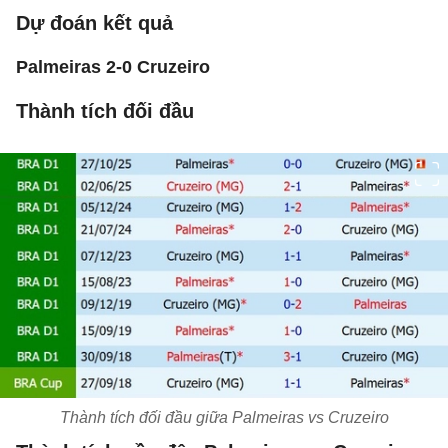
Dự đoán kết quả
Palmeiras 2-0 Cruzeiro
Thành tích đối đầu
Thành tích đối đầu giữa Palmeiras vs Cruzeiro