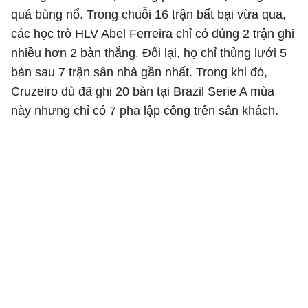
quá bùng nổ. Trong chuỗi 16 trận bất bại vừa qua,
các học trò HLV Abel Ferreira chỉ có đúng 2 trận ghi
nhiều hơn 2 bàn thắng. Đổi lại, họ chỉ thủng lưới 5
bàn sau 7 trận sân nhà gần nhất. Trong khi đó,
Cruzeiro dù đã ghi 20 bàn tại Brazil Serie A mùa
này nhưng chỉ có 7 pha lập công trên sân khách.