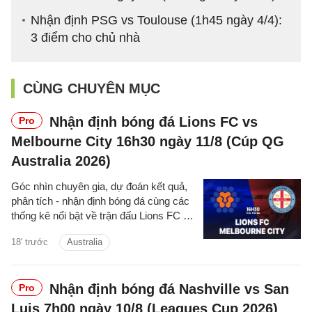
Nhận định PSG vs Toulouse (1h45 ngày 4/4):
3 điểm cho chủ nhà
CÙNG CHUYÊN MỤC
Nhận định bóng đá Lions FC vs
Pro
Melbourne City 16h30 ngày 11/8 (Cúp QG
Australia 2026)
Góc nhìn chuyên gia, dự đoán kết quả,
phân tích - nhận định bóng đá cùng các
thống kê nổi bật về trận đấu Lions FC vs
Melbourne City cúp quốc gia Australia
18' trước
Australia
hôm nay.
Nhận định bóng đá Nashville vs San
Pro
Luis 7h00 ngày 10/8 (Leagues Cup 2026)