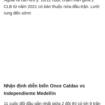
Ngoài ra cần lưu ý: 10/11 cuộc chạm trán giữa 2
CLB từ năm 2021 có bàn thuộc nửa-đầu-trận. Lưới
rung đến sớm!
Nhận định diễn biến Once Caldas vs
Independiente Medellin
11 cuộc đối đầu gần nhất giữa 2 đội thì có tới 9 trận