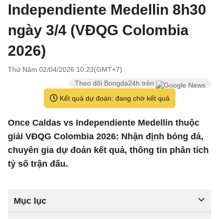
Independiente Medellin 8h30
ngày 3/4 (VĐQG Colombia
2026)
Thứ Năm 02/04/2026 10:23(GMT+7)
Theo dõi Bongda24h trên
Kết quả dự đoán: đang chờ kết quả
Once Caldas vs Independiente Medellin thuộc
giải VĐQG Colombia 2026: Nhận định bóng đá,
chuyên gia dự đoán kết quả, thông tin phân tích
tỷ số trận đấu.
Mục lục