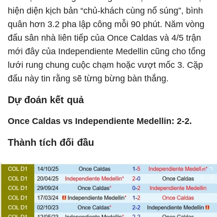
hiện diện kịch bản “chủ-khách cùng nổ súng”, bình
quân hơn 3.2 pha lập công mỗi 90 phút. Năm vòng
đấu sân nhà liên tiếp của Once Caldas và 4/5 trận
mới đây của Independiente Medellin cũng cho tổng
lưới rung chung cuộc chạm hoặc vượt mốc 3. Cặp
đấu này tin rằng sẽ từng bừng bàn thắng.
Dự đoán kết quả
Once Caldas vs Independiente Medellin: 2-2.
Thành tích đối đầu