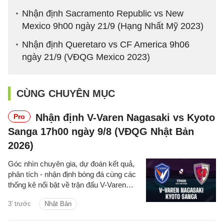
Nhận định Sacramento Republic vs New
Mexico 9h00 ngày 21/9 (Hạng Nhất Mỹ 2023)
Nhận định Queretaro vs CF America 9h06
ngày 21/9 (VĐQG Mexico 2023)
CÙNG CHUYÊN MỤC
Nhận định V-Varen Nagasaki vs Kyoto
Pro
Sanga 17h00 ngày 9/8 (VĐQG Nhật Bản
2026)
Góc nhìn chuyên gia, dự đoán kết quả,
phân tích - nhận định bóng đá cùng các
thống kê nổi bật về trận đấu V-Varen
Nagasaki vs Kyoto Sanga thuộc giải
3' trước
Nhật Bản
VĐQG Nhật Bản hôm nay