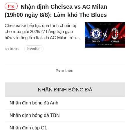
Nhận định Chelsea vs AC Milan
Pro
(19h00 ngày 8/8): Làm khó The Blues
Chelsea sẽ tiếp tục quá trình chuẩn bị
cho mùa giải 2026/27 bằng trận giao
hữu với ông lớn Italia là AC Milan trên
sân Gelora Bung Karno Madya vào thứ
5h trước
Everton
Bảy.
Xem thêm
NHẬN ĐỊNH BÓNG ĐÁ
Nhận định bóng đá Anh
Nhận định bóng đá TBN
Nhận định cúp C1