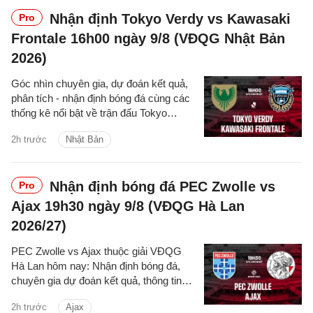
Nhận định Tokyo Verdy vs Kawasaki
Pro
Frontale 16h00 ngày 9/8 (VĐQG Nhật Bản
2026)
Góc nhìn chuyên gia, dự đoán kết quả,
phân tích - nhận định bóng đá cùng các
thống kê nổi bật về trận đấu Tokyo
Verdy vs Kawasaki Frontale thuộc giải
2h trước
Nhật Bản
VĐQG Nhật Bản hôm nay
Nhận định bóng đá PEC Zwolle vs
Pro
Ajax 19h30 ngày 9/8 (VĐQG Hà Lan
2026/27)
PEC Zwolle vs Ajax thuộc giải VĐQG
Hà Lan hôm nay: Nhận định bóng đá,
chuyên gia dự đoán kết quả, thông tin
phân tích tỷ số trận đấu.
2h trước
Ajax