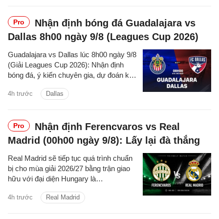
Nhận định bóng đá Guadalajara vs
Pro
Dallas 8h00 ngày 9/8 (Leagues Cup 2026)
Guadalajara vs Dallas lúc 8h00 ngày 9/8
(Giải Leagues Cup 2026): Nhận định
bóng đá, ý kiến chuyên gia, dự đoán kết
quả, phân tích - thống kê trận đấu.
4h trước
Dallas
Nhận định Ferencvaros vs Real
Pro
Madrid (00h00 ngày 9/8): Lấy lại đà thắng
Real Madrid sẽ tiếp tục quá trình chuẩn
bị cho mùa giải 2026/27 bằng trận giao
hữu với đại diện Hungary là
Ferencvaros trên sân Groupama vào tối
4h trước
Real Madrid
thứ Bảy.