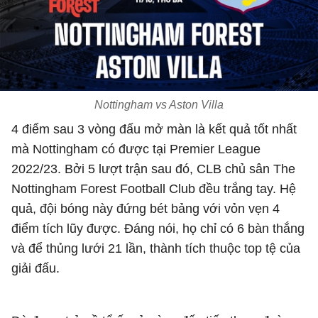
Nottingham vs Aston Villa
4 điểm sau 3 vòng đấu mở màn là kết quả tốt nhất
mà Nottingham có được tại Premier League
2022/23. Bởi 5 lượt trận sau đó, CLB chủ sân The
Nottingham Forest Football Club đều trắng tay. Hệ
quả, đội bóng này đứng bét bảng với vỏn vẹn 4
điểm tích lũy được. Đáng nói, họ chỉ có 6 bàn thắng
và để thủng lưới 21 lần, thành tích thuộc top tệ của
giải đấu.