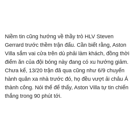
Niềm tin cũng hướng về thầy trò HLV Steven
Gerrard trước thềm trận đấu. Cần biết rằng, Aston
Villa sắm vai cửa trên dù phải làm khách, đồng thời
điểm ăn của đội bóng này đang có xu hướng giảm.
Chưa kể, 13/20 trận đã qua cũng như 6/9 chuyến
hành quân xa nhà trước đó, họ đều vượt ải châu Á
thành công. Nói thế để thấy, Aston Villa tự tin chiến
thắng trong 90 phút tới.