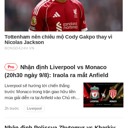
Nhận định Liverpool vs Monaco
Pro
(20h30 ngày 9/8): Iraola ra mắt Anfield
Liverpool sẽ hướng tới chiến thắng
trước Monaco trong trận giao hữu tiền
mùa giải diễn ra tại Anfield vào Chủ nhật,
qua đó tìm lại sự tự tin sau thất bại
2h trước
Liverpool
trước Leeds United.
Nhận định Polissya Zhytomyr vs Kharkiv