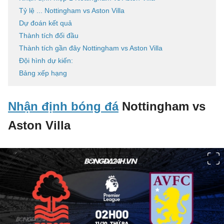
Tỷ lệ ... Nottingham vs Aston Villa
Dự đoán kết quả
Thành tích đối đầu
Thành tích gần đây Nottingham vs Aston Villa
Đội hình dự kiến:
Bảng xếp hạng
Nhận định bóng đá
Nottingham vs
Aston Villa