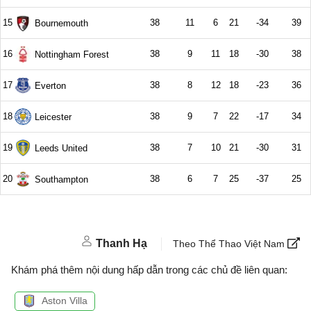
Thanh Hạ
Theo Thể Thao Việt Nam
Khám phá thêm nội dung hấp dẫn trong các chủ đề liên quan:
Aston Villa