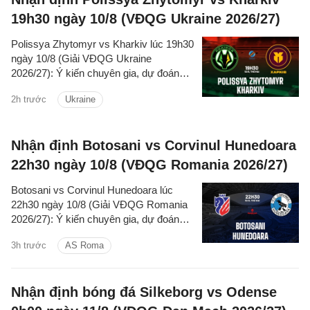
19h30 ngày 10/8 (VĐQG Ukraine 2026/27)
Polissya Zhytomyr vs Kharkiv lúc 19h30
ngày 10/8 (Giải VĐQG Ukraine
2026/27): Ý kiến chuyên gia, dự đoán
kết quả, nhận định - phân tích trận đấu,
2h trước
Ukraine
thống kê chi tiết về hai đội.
Nhận định Botosani vs Corvinul Hunedoara
22h30 ngày 10/8 (VĐQG Romania 2026/27)
Botosani vs Corvinul Hunedoara lúc
22h30 ngày 10/8 (Giải VĐQG Romania
2026/27): Ý kiến chuyên gia, dự đoán
kết quả, nhận định - phân tích trận đấu,
3h trước
AS Roma
thống kê chi tiết về hai đội.
Nhận định bóng đá Silkeborg vs Odense