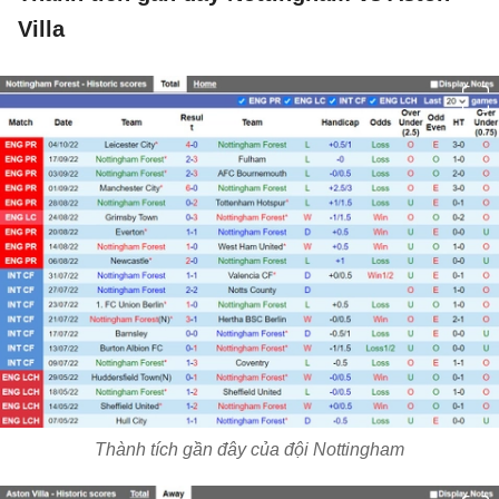
Villa
Thành tích gần đây của đội Nottingham