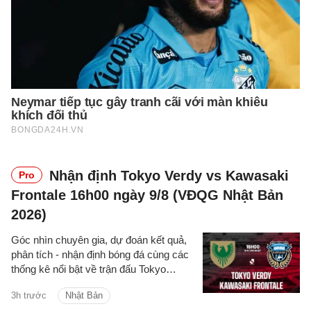
Nhận định Tokyo Verdy vs Kawasaki
Pro
Frontale 16h00 ngày 9/8 (VĐQG Nhật Bản
2026)
Góc nhìn chuyên gia, dự đoán kết quả,
phân tích - nhận định bóng đá cùng các
thống kê nổi bật về trận đấu Tokyo
Verdy vs Kawasaki Frontale thuộc giải
3h trước
Nhật Bản
VĐQG Nhật Bản hôm nay