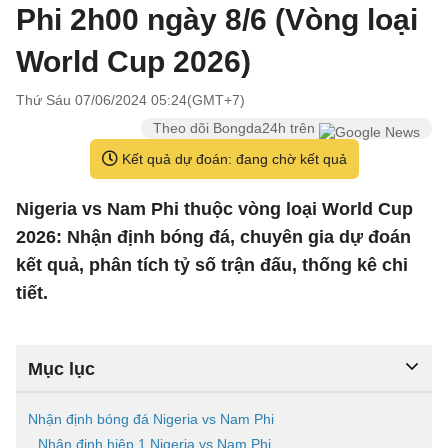
Phi 2h00 ngày 8/6 (Vòng loại
World Cup 2026)
Thứ Sáu 07/06/2024 05:24(GMT+7)
Theo dõi Bongda24h trên
Kết quả dự đoán: đang chờ kết quả
Nigeria vs Nam Phi thuộc vòng loại World Cup
2026: Nhận định bóng đá, chuyên gia dự đoán
kết quả, phân tích tỷ số trận đấu, thống kê chi
tiết.
Mục lục
Nhận định bóng đá Nigeria vs Nam Phi
Nhận định hiệp 1 Nigeria vs Nam Phi