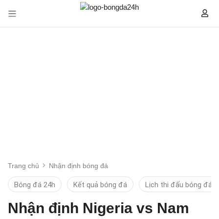
Trang chủ
Nhận định bóng đá
Bóng đá 24h
Kết quả bóng đá
Lịch thi đấu bóng đá
Nhận định Nigeria vs Nam