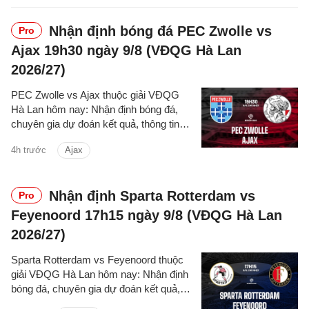
Nhận định bóng đá PEC Zwolle vs
Pro
Ajax 19h30 ngày 9/8 (VĐQG Hà Lan
2026/27)
PEC Zwolle vs Ajax thuộc giải VĐQG
Hà Lan hôm nay: Nhận định bóng đá,
chuyên gia dự đoán kết quả, thông tin
phân tích tỷ số trận đấu.
4h trước
Ajax
Nhận định Sparta Rotterdam vs
Pro
Feyenoord 17h15 ngày 9/8 (VĐQG Hà Lan
2026/27)
Sparta Rotterdam vs Feyenoord thuộc
giải VĐQG Hà Lan hôm nay: Nhận định
bóng đá, chuyên gia dự đoán kết quả,
thông tin phân tích tỷ số trận đấu.