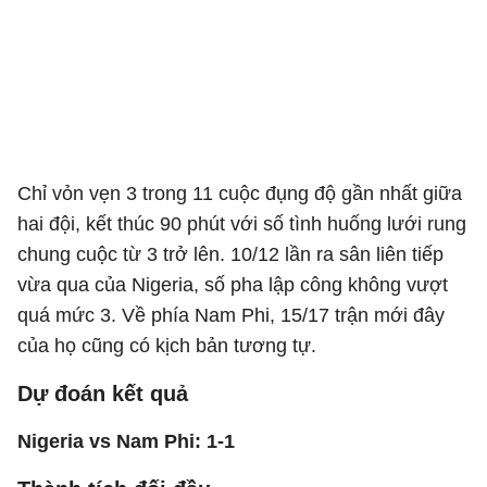
Chỉ vỏn vẹn 3 trong 11 cuộc đụng độ gần nhất giữa
hai đội, kết thúc 90 phút với số tình huống lưới rung
chung cuộc từ 3 trở lên. 10/12 lần ra sân liên tiếp
vừa qua của Nigeria, số pha lập công không vượt
quá mức 3. Về phía Nam Phi, 15/17 trận mới đây
của họ cũng có kịch bản tương tự.
Dự đoán kết quả
Nigeria vs Nam Phi: 1-1