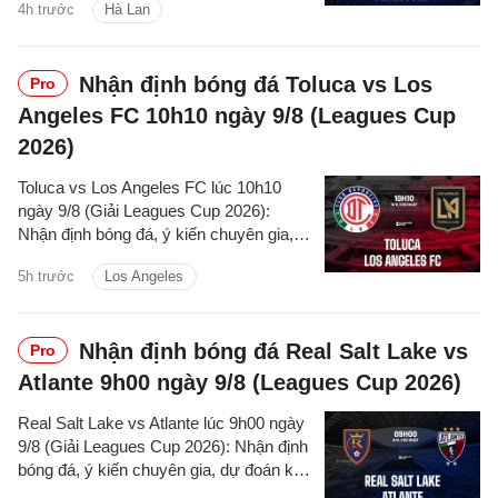
4h trước
Hà Lan
Nhận định bóng đá Toluca vs Los
Pro
Angeles FC 10h10 ngày 9/8 (Leagues Cup
2026)
Toluca vs Los Angeles FC lúc 10h10
ngày 9/8 (Giải Leagues Cup 2026):
Nhận định bóng đá, ý kiến chuyên gia,
dự đoán kết quả, phân tích - thống kê
5h trước
Los Angeles
trận đấu.
Nhận định bóng đá Real Salt Lake vs
Pro
Atlante 9h00 ngày 9/8 (Leagues Cup 2026)
Real Salt Lake vs Atlante lúc 9h00 ngày
9/8 (Giải Leagues Cup 2026): Nhận định
bóng đá, ý kiến chuyên gia, dự đoán kết
quả, phân tích - thống kê trận đấu.