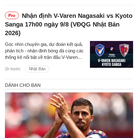
Nhận định V-Varen Nagasaki vs Kyoto
Pro
Sanga 17h00 ngày 9/8 (VĐQG Nhật Bản
2026)
Góc nhìn chuyên gia, dự đoán kết quả,
phân tích - nhận định bóng đá cùng các
thống kê nổi bật về trận đấu V-Varen
Nagasaki vs Kyoto Sanga thuộc giải
1h trước
Nhật Bản
VĐQG Nhật Bản hôm nay