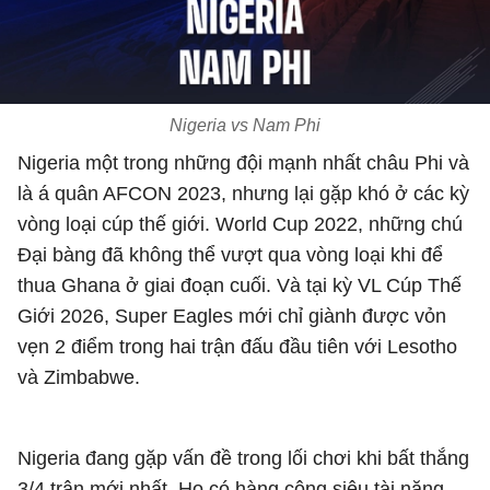
Nigeria vs Nam Phi
Nigeria một trong những đội mạnh nhất châu Phi và
là á quân AFCON 2023, nhưng lại gặp khó ở các kỳ
vòng loại cúp thế giới. World Cup 2022, những chú
Đại bàng đã không thể vượt qua vòng loại khi để
thua Ghana ở giai đoạn cuối. Và tại kỳ VL Cúp Thế
Giới 2026, Super Eagles mới chỉ giành được vỏn
vẹn 2 điểm trong hai trận đấu đầu tiên với Lesotho
và Zimbabwe.
Nigeria đang gặp vấn đề trong lối chơi khi bất thắng
3/4 trận mới nhất. Họ có hàng công siêu tài năng