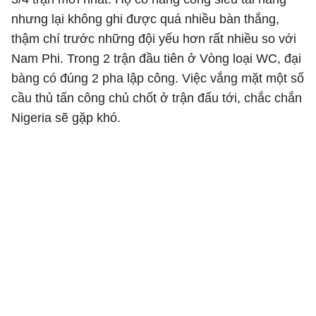
nhưng lại không ghi được quá nhiều bàn thắng,
thậm chí trước những đội yếu hơn rất nhiều so với
Nam Phi. Trong 2 trận đầu tiên ở Vòng loại WC, đại
bàng có đúng 2 pha lập công. Việc vắng mặt một số
cầu thủ tấn công chủ chốt ở trận đấu tới, chắc chắn
Nigeria sẽ gặp khó.