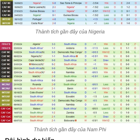
Thành tích gần đây của Nigeria
Thành tích gần đây của Nam Phi