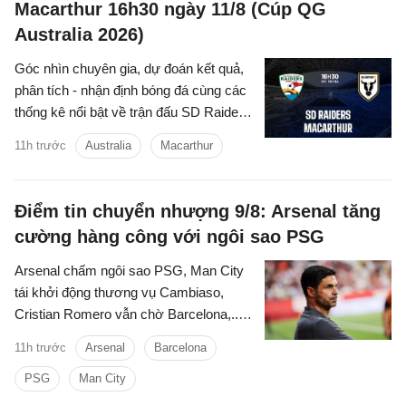
Macarthur 16h30 ngày 11/8 (Cúp QG
Australia 2026)
Góc nhìn chuyên gia, dự đoán kết quả,
phân tích - nhận định bóng đá cùng các
thống kê nổi bật về trận đấu SD Raiders
vs Macarthur cúp quốc gia Australia
11h trước
Australia
Macarthur
hôm nay.
Điểm tin chuyển nhượng 9/8: Arsenal tăng
cường hàng công với ngôi sao PSG
Arsenal chấm ngôi sao PSG, Man City
tái khởi động thương vụ Cambiaso,
Cristian Romero vẫn chờ Barcelona,...là
những tin tức bóng đá nổi bật trong điểm
11h trước
Arsenal
Barcelona
tin bóng đá sáng 9/8.
PSG
Man City