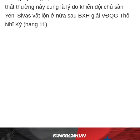
thất thường này cũng là lý do khiến đội chủ sân
Yeni Sivas vật lộn ở nửa sau BXH giải VĐQG Thổ
Nhĩ Kỳ (hạng 11).