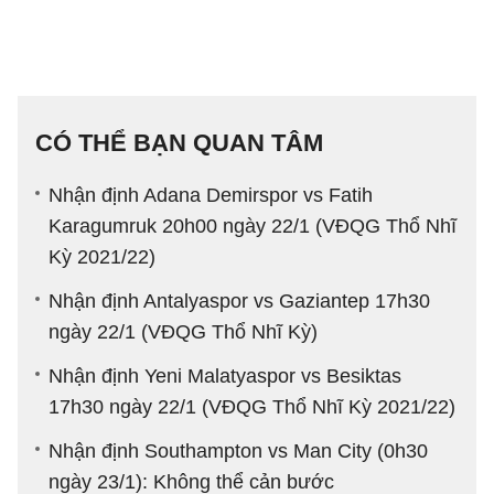
CÓ THỂ BẠN QUAN TÂM
Nhận định Adana Demirspor vs Fatih
Karagumruk 20h00 ngày 22/1 (VĐQG Thổ Nhĩ
Kỳ 2021/22)
Nhận định Antalyaspor vs Gaziantep 17h30
ngày 22/1 (VĐQG Thổ Nhĩ Kỳ)
Nhận định Yeni Malatyaspor vs Besiktas
17h30 ngày 22/1 (VĐQG Thổ Nhĩ Kỳ 2021/22)
Nhận định Southampton vs Man City (0h30
ngày 23/1): Không thể cản bước