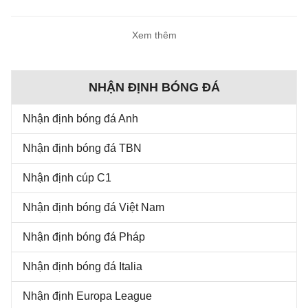
Xem thêm
NHẬN ĐỊNH BÓNG ĐÁ
Nhận định bóng đá Anh
Nhận định bóng đá TBN
Nhận định cúp C1
Nhận định bóng đá Việt Nam
Nhận định bóng đá Pháp
Nhận định bóng đá Italia
Nhận định Europa League