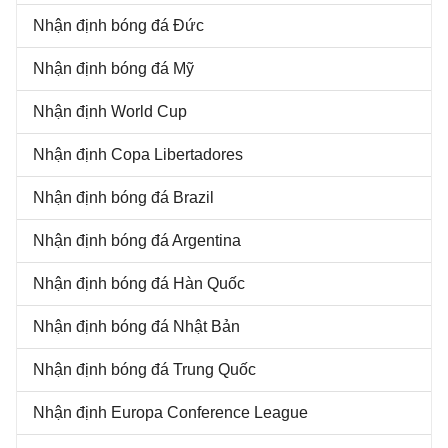
Nhận định bóng đá Đức
Nhận định bóng đá Mỹ
Nhận định World Cup
Nhận định Copa Libertadores
Nhận định bóng đá Brazil
Nhận định bóng đá Argentina
Nhận định bóng đá Hàn Quốc
Nhận định bóng đá Nhật Bản
Nhận định bóng đá Trung Quốc
Nhận định Europa Conference League