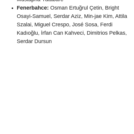
Fenerbahce:
Osman Ertuğrul Çetin, Bright
Osayi-Samuel, Serdar Aziz, Min-jae Kim, Attila
Szalai, Miguel Crespo, José Sosa, Ferdi
Kadıoğlu, İrfan Can Kahveci, Dimitrios Pelkas,
Serdar Dursun