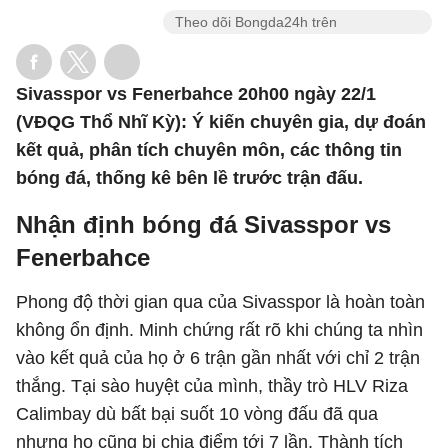
Theo dõi Bongda24h trên
Sivasspor vs Fenerbahce 20h00 ngày 22/1
(VĐQG Thổ Nhĩ Kỳ): Ý kiến chuyên gia, dự đoán
kết quả, phân tích chuyên môn, các thông tin
bóng đá, thống kê bên lề trước trận đấu.
Nhận định bóng đá Sivasspor vs
Fenerbahce
Phong độ thời gian qua của Sivasspor là hoàn toàn
không ổn định. Minh chứng rất rõ khi chúng ta nhìn
vào kết quả của họ ở 6 trận gần nhất với chỉ 2 trận
thắng. Tại sào huyệt của mình, thầy trò HLV Riza
Calimbay dù bất bại suốt 10 vòng đấu đã qua
nhưng họ cũng bị chia điểm tới 7 lần. Thành tích