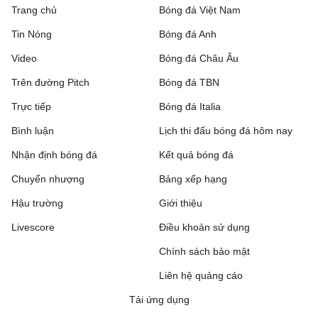
Trang chủ
Bóng đá Việt Nam
Montpellier
1 - 1
Dijon
Tin Nóng
Bóng đá Anh
Nantes
0 - 1
Red Star
Video
Bóng đá Châu Âu
Pau
0 - 1
FC Annecy
Trên đường Pitch
Bóng đá TBN
Trực tiếp
Bóng đá Italia
Rodez
3 - 1
Laval
Bình luận
Lịch thi đấu bóng đá hôm nay
Sochaux
0 - 3
Saint-Etienne
Nhận định bóng đá
Kết quả bóng đá
VĐQG Bồ Đào Nha, Hôm nay - 09/08
Chuyển nhượng
Bảng xếp hạng
Hậu trường
Giới thiệu
Vitoria de Guimaraes
0 - 1
Arouca
Livescore
Điều khoản sử dụng
VĐQG Argentina, Hôm nay - 09/08
Chính sách bảo mật
Atletico Tucuman
1 - 2
Sarmiento
Liên hệ quảng cáo
Tải ứng dụng
Deportivo Riestra
2 - 0
Estudiantes de la
Plata