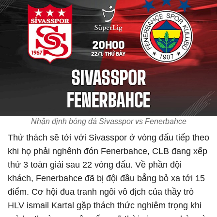
Nhận định bóng đá Sivasspor vs Fenerbahce
Thử thách sẽ tới với Sivasspor ở vòng đấu tiếp theo
khi họ phải nghênh đón Fenerbahce, CLB đang xếp
thứ 3 toàn giải sau 22 vòng đấu. Về phần đội
khách, Fenerbahce đã bị đội đầu bẳng bỏ xa tới 15
điểm. Cơ hội đua tranh ngôi vô địch của thầy trò
HLV ismail Kartal gặp thách thức nghiêm trọng khi