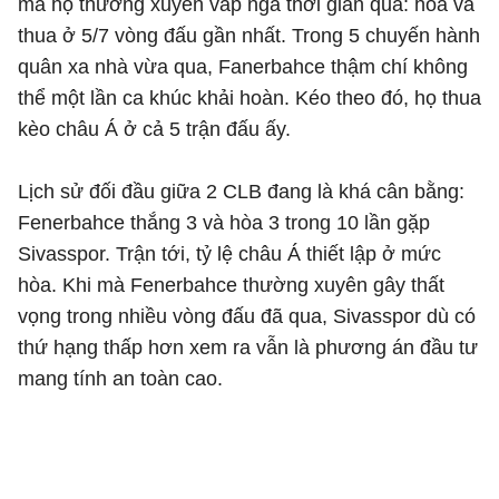
mà họ thường xuyên vấp ngã thời gian qua: hòa và
thua ở 5/7 vòng đấu gần nhất. Trong 5 chuyến hành
quân xa nhà vừa qua, Fanerbahce thậm chí không
thể một lần ca khúc khải hoàn. Kéo theo đó, họ thua
kèo châu Á ở cả 5 trận đấu ấy.
Lịch sử đối đầu giữa 2 CLB đang là khá cân bằng:
Fenerbahce thắng 3 và hòa 3 trong 10 lần gặp
Sivasspor. Trận tới, tỷ lệ châu Á thiết lập ở mức
hòa. Khi mà Fenerbahce thường xuyên gây thất
vọng trong nhiều vòng đấu đã qua, Sivasspor dù có
thứ hạng thấp hơn xem ra vẫn là phương án đầu tư
mang tính an toàn cao.