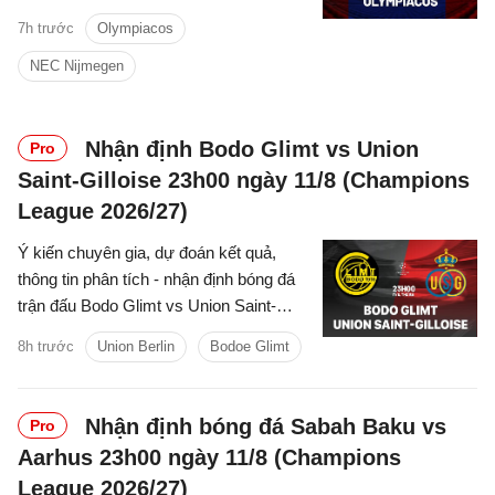
cúp C1/UEFA Champions League
7h trước
Olympiacos
2026/27 hôm nay.
NEC Nijmegen
Nhận định Bodo Glimt vs Union
Pro
Saint-Gilloise 23h00 ngày 11/8 (Champions
League 2026/27)
Ý kiến chuyên gia, dự đoán kết quả,
thông tin phân tích - nhận định bóng đá
trận đấu Bodo Glimt vs Union Saint-
Gilloise cúp C1/UEFA Champions
8h trước
Union Berlin
Bodoe Glimt
League 2026/27 hôm nay.
Nhận định bóng đá Sabah Baku vs
Pro
Aarhus 23h00 ngày 11/8 (Champions
League 2026/27)