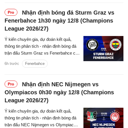
Nhận định bóng đá Sturm Graz vs
Pro
Fenerbahce 1h30 ngày 12/8 (Champions
League 2026/27)
Ý kiến chuyên gia, dự đoán kết quả,
thông tin phân tích - nhận định bóng đá
trận đấu Sturm Graz vs Fenerbahce cúp
C1/UEFA Champions League 2026/27
6h trước
Fenerbahce
hôm nay.
Nhận định NEC Nijmegen vs
Pro
Olympiacos 0h30 ngày 12/8 (Champions
League 2026/27)
Ý kiến chuyên gia, dự đoán kết quả,
thông tin phân tích - nhận định bóng đá
trận đấu NEC Nijmegen vs Olympiacos