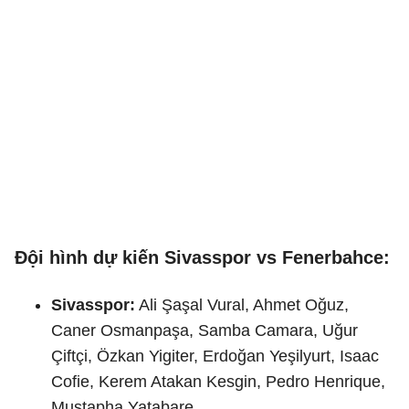
Đội hình dự kiến Sivasspor vs Fenerbahce:
Sivasspor:
Ali Şaşal Vural, Ahmet Oğuz,
Caner Osmanpaşa, Samba Camara, Uğur
Çiftçi, Özkan Yigiter, Erdoğan Yeşilyurt, Isaac
Cofie, Kerem Atakan Kesgin, Pedro Henrique,
Mustapha Yatabare