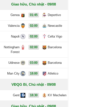
Giao hữu, Chủ nhật - 09/08
Genoa
01:45
Deportivo
Valencia
02:00
Newcastle
Napoli
02:00
Celta Vigo
Nottingham
02:00
Barcelona
Forest
Udinese
03:00
Barcelona
Man City
18:00
Atletico
VĐQG Bỉ, Chủ nhật - 09/08
Gent
18:30
KV Mechelen
Giao hữu, Chủ nhật - 09/08