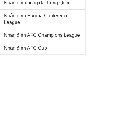
Nhận định bóng đá Trung Quốc
Nhận định Europa Conference
League
Nhận định AFC Champions League
Nhận định AFC Cup