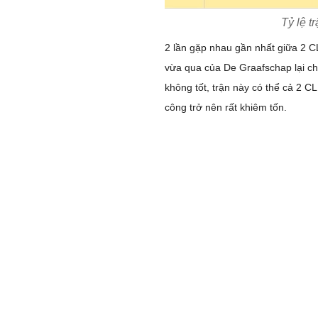
Tỷ lệ t
2 lần gặp nhau gần nhất giữa 2 C
vừa qua của De Graafschap lại ch
không tốt, trận này có thể cả 2 C
công trở nên rất khiêm tốn.