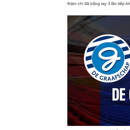
thậm chí đã trắng tay 3 lần tiếp 