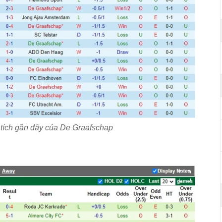
tích gần đây của De Graafschap
: