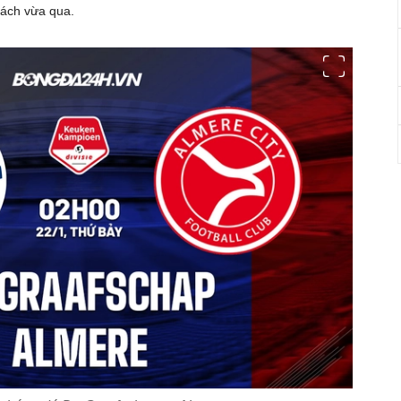
khách vừa qua.