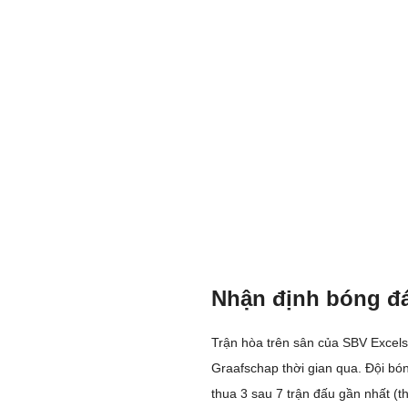
Nhận định bóng đá
Trận hòa trên sân của SBV Excels
Graafschap thời gian qua. Đội b
thua 3 sau 7 trận đấu gần nhất (th