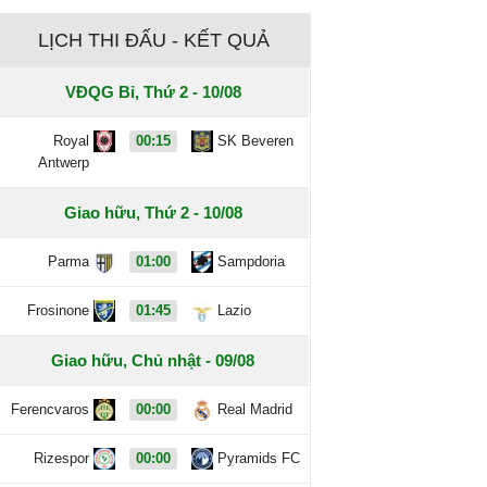
LỊCH THI ĐẤU - KẾT QUẢ
VĐQG Bỉ, Thứ 2 - 10/08
Royal
00:15
SK Beveren
Antwerp
Giao hữu, Thứ 2 - 10/08
Parma
01:00
Sampdoria
Frosinone
01:45
Lazio
Giao hữu, Chủ nhật - 09/08
Ferencvaros
00:00
Real Madrid
Rizespor
00:00
Pyramids FC