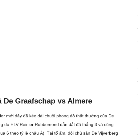
 De Graafschap vs Almere
ior mới đây đã kéo dài chuỗi phong độ thất thường của De
óng do HLV Reinier Robbemond dẫn dắt đã thắng 3 và cũng
ua 6 theo tỷ lệ châu Á). Tại tổ ấm, đội chủ sân De Vijverberg