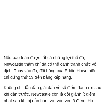
Nếu bảo toàn được tất cả những lợi thế đó,
Newcastle thậm chí đã có thể cạnh tranh chức vô
địch. Thay vào đó, đội bóng của Eddie Howe hiện
chỉ đứng thứ 13 trên bảng xếp hạng.
Không chỉ dẫn đầu giải đấu về số điểm đánh rơi sau
khi dẫn trước, Newcastle còn là đội giành ít điểm
nhất sau khi bị dẫn bàn, với vỏn vẹn 3 điểm. Họ