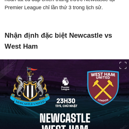
Premier League chỉ lần thứ 3 trong lịch sử.
Nhận định đặc biệt Newcastle vs
West Ham