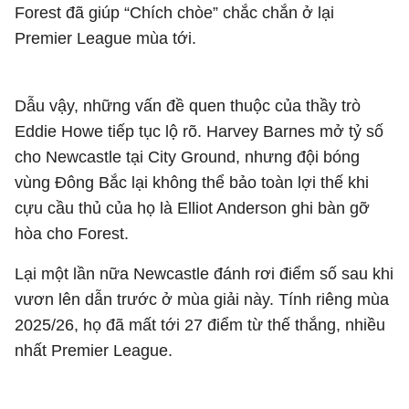
Forest đã giúp “Chích chòe” chắc chắn ở lại
Premier League mùa tới.
Dẫu vậy, những vấn đề quen thuộc của thầy trò
Eddie Howe tiếp tục lộ rõ. Harvey Barnes mở tỷ số
cho Newcastle tại City Ground, nhưng đội bóng
vùng Đông Bắc lại không thể bảo toàn lợi thế khi
cựu cầu thủ của họ là Elliot Anderson ghi bàn gỡ
hòa cho Forest.
Lại một lần nữa Newcastle đánh rơi điểm số sau khi
vươn lên dẫn trước ở mùa giải này. Tính riêng mùa
2025/26, họ đã mất tới 27 điểm từ thế thắng, nhiều
nhất Premier League.