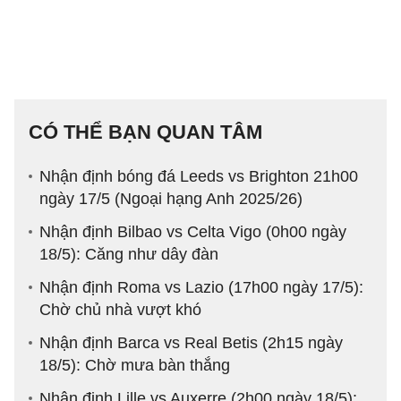
CÓ THỂ BẠN QUAN TÂM
Nhận định bóng đá Leeds vs Brighton 21h00
ngày 17/5 (Ngoại hạng Anh 2025/26)
Nhận định Bilbao vs Celta Vigo (0h00 ngày
18/5): Căng như dây đàn
Nhận định Roma vs Lazio (17h00 ngày 17/5):
Chờ chủ nhà vượt khó
Nhận định Barca vs Real Betis (2h15 ngày
18/5): Chờ mưa bàn thắng
Nhận định Lille vs Auxerre (2h00 ngày 18/5):