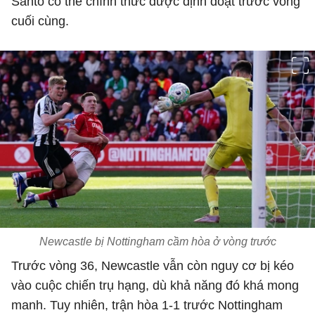
Santo có thể chính thức được định đoạt trước vòng
cuối cùng.
Newcastle bị Nottingham cầm hòa ở vòng trước
Trước vòng 36, Newcastle vẫn còn nguy cơ bị kéo
vào cuộc chiến trụ hạng, dù khả năng đó khá mong
manh. Tuy nhiên, trận hòa 1-1 trước Nottingham