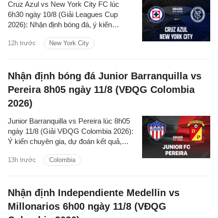
Cruz Azul vs New York City FC lúc
6h30 ngày 10/8 (Giải Leagues Cup
2026): Nhận định bóng đá, ý kiến
chuyên gia, dự đoán kết quả, phân tích -
12h trước
New York City
thống kê trận đấu.
Nhận định bóng đá Junior Barranquilla vs
Pereira 8h05 ngày 11/8 (VĐQG Colombia
2026)
Junior Barranquilla vs Pereira lúc 8h05
ngày 11/8 (Giải VĐQG Colombia 2026):
Ý kiến chuyên gia, dự đoán kết quả,
nhận định - phân tích trận đấu, thống kê
13h trước
Colombia
chi tiết về hai đội.
Nhận định Independiente Medellin vs
Millonarios 6h00 ngày 11/8 (VĐQG