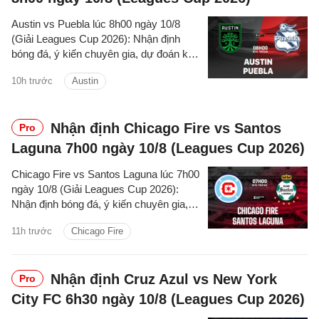
Austin vs Puebla lúc 8h00 ngày 10/8
(Giải Leagues Cup 2026): Nhận định
bóng đá, ý kiến chuyên gia, dự đoán kết
quả, phân tích - thống kê trận đấu.
10h trước
Austin
Nhận định Chicago Fire vs Santos
Pro
Laguna 7h00 ngày 10/8 (Leagues Cup 2026)
Chicago Fire vs Santos Laguna lúc 7h00
ngày 10/8 (Giải Leagues Cup 2026):
Nhận định bóng đá, ý kiến chuyên gia,
dự đoán kết quả, phân tích - thống kê
11h trước
Chicago Fire
trận đấu.
Nhận định Cruz Azul vs New York
Pro
City FC 6h30 ngày 10/8 (Leagues Cup 2026)