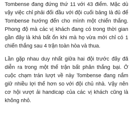
Tombense đang đứng thứ 11 với 43 điểm. Mặc dù
vậy việc chỉ phải đối đầu với đội cuối bảng là đủ để
Tombense hướng đến cho mình một chiến thắng.
Phong độ mà các vị khách đang có trong thời gian
gần đây là khá bất ổn khi mà họ vừa mới chỉ có 1
chiến thắng sau 4 trận toàn hòa và thua.
Lần gặp nhau duy nhất giữa hai đội trước đây đã
diễn ra trong một thế trận bất phân thắng bại. Ở
cuộc chạm trán lượt về này Tombense đang nắm
giữ nhiều lợi thế hơn so với đội chủ nhà. Vậy nên
cơ hội vượt ải handicap của các vị khách cũng là
không nhỏ.