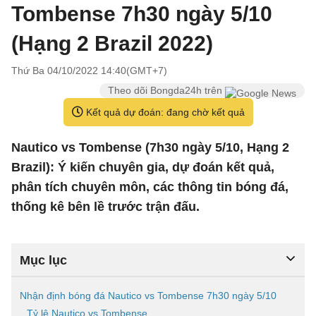
Tombense 7h30 ngày 5/10
(Hạng 2 Brazil 2022)
Thứ Ba 04/10/2022 14:40(GMT+7)
Theo dõi Bongda24h trên
Kết quả dự đoán: đang chờ kết quả
Nautico vs Tombense (7h30 ngày 5/10, Hạng 2
Brazil): Ý kiến chuyên gia, dự đoán kết quả,
phân tích chuyên môn, các thông tin bóng đá,
thống kê bên lề trước trận đấu.
Mục lục
Nhận định bóng đá Nautico vs Tombense 7h30 ngày 5/10
Tỷ lệ Nautico vs Tombense