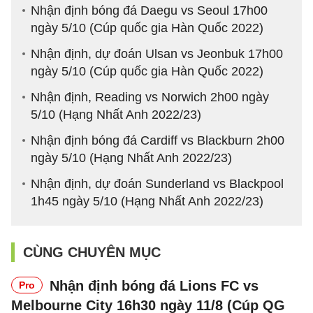
Nhận định bóng đá Daegu vs Seoul 17h00
ngày 5/10 (Cúp quốc gia Hàn Quốc 2022)
Nhận định, dự đoán Ulsan vs Jeonbuk 17h00
ngày 5/10 (Cúp quốc gia Hàn Quốc 2022)
Nhận định, Reading vs Norwich 2h00 ngày
5/10 (Hạng Nhất Anh 2022/23)
Nhận định bóng đá Cardiff vs Blackburn 2h00
ngày 5/10 (Hạng Nhất Anh 2022/23)
Nhận định, dự đoán Sunderland vs Blackpool
1h45 ngày 5/10 (Hạng Nhất Anh 2022/23)
CÙNG CHUYÊN MỤC
Nhận định bóng đá Lions FC vs
Pro
Melbourne City 16h30 ngày 11/8 (Cúp QG