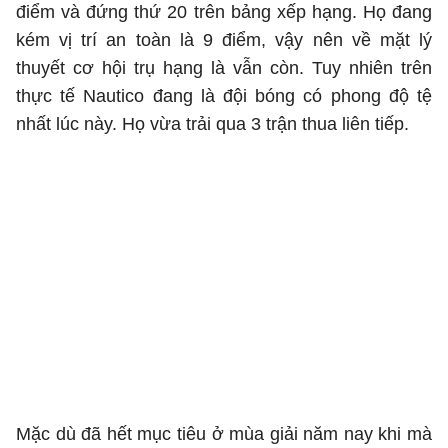
điểm và đứng thứ 20 trên bảng xếp hạng. Họ đang
kém vị trí an toàn là 9 điểm, vậy nên về mặt lý
thuyết cơ hội trụ hạng là vẫn còn. Tuy nhiên trên
thực tế Nautico đang là đội bóng có phong độ tệ
nhất lúc này. Họ vừa trải qua 3 trận thua liên tiếp.
Mặc dù đã hết mục tiêu ở mùa giải năm nay khi mà