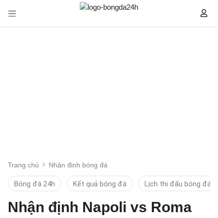
Trang chủ
Nhận định bóng đá
Bóng đá 24h
Kết quả bóng đá
Lịch thi đấu bóng đá
Nhận định Napoli vs Roma