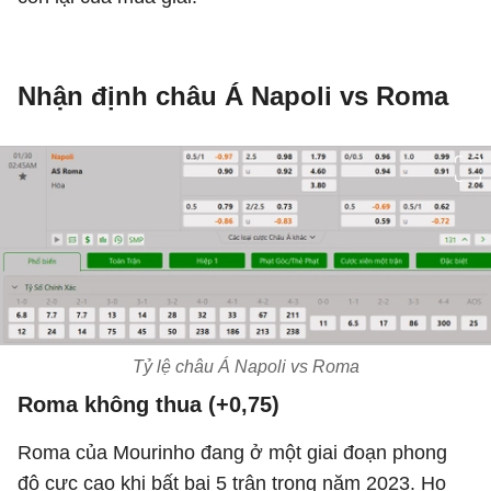
Nhận định châu Á Napoli vs Roma
Tỷ lệ châu Á Napoli vs Roma
Roma không thua (+0,75)
Roma của Mourinho đang ở một giai đoạn phong
độ cực cao khi bất bại 5 trận trong năm 2023. Họ