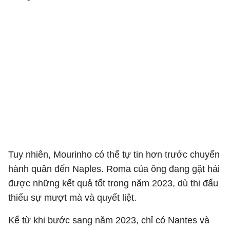
Tuy nhiên, Mourinho có thể tự tin hơn trước chuyến
hành quân đến Naples. Roma của ông đang gặt hái
được những kết quả tốt trong năm 2023, dù thi đấu
thiếu sự mượt mà và quyết liệt.
Kể từ khi bước sang năm 2023, chỉ có Nantes và