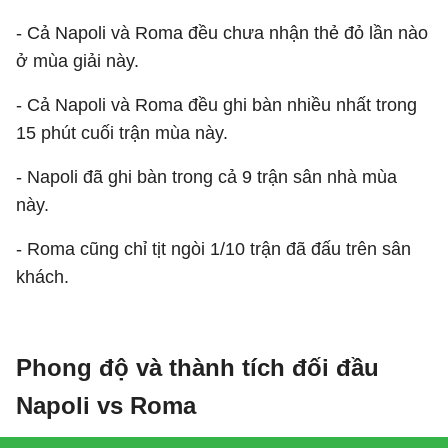
- Cả Napoli và Roma đều chưa nhận thẻ đỏ lần nào
ở mùa giải này.
- Cả Napoli và Roma đều ghi bàn nhiều nhất trong
15 phút cuối trận mùa này.
- Napoli đã ghi bàn trong cả 9 trận sân nhà mùa
này.
- Roma cũng chỉ tịt ngòi 1/10 trận đã đấu trên sân
khách.
Phong độ và thành tích đối đầu
Napoli vs Roma