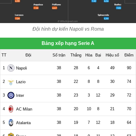
Đội hình dự kiến Napoli vs Roma