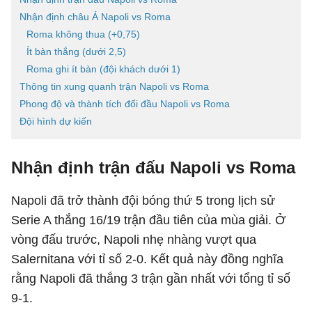
Nhận định châu Á Napoli vs Roma
Roma không thua (+0,75)
Ít bàn thắng (dưới 2,5)
Roma ghi ít bàn (đội khách dưới 1)
Thông tin xung quanh trận Napoli vs Roma
Phong độ và thành tích đối đầu Napoli vs Roma
Đội hình dự kiến
Nhận định trận đấu Napoli vs Roma
Napoli đã trở thành đội bóng thứ 5 trong lịch sử
Serie A thắng 16/19 trận đầu tiên của mùa giải. Ở
vòng đấu trước, Napoli nhẹ nhàng vượt qua
Salernitana với tỉ số 2-0. Kết quả này đồng nghĩa
rằng Napoli đã thắng 3 trận gần nhất với tổng tỉ số
9-1.