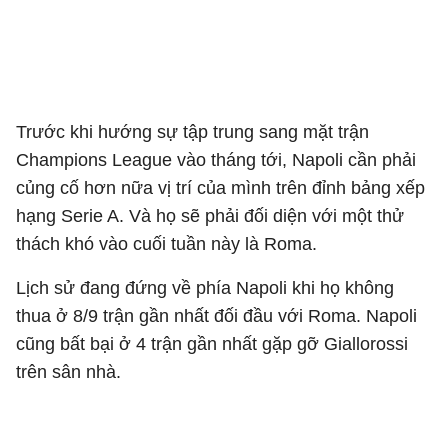
Trước khi hướng sự tập trung sang mặt trận
Champions League vào tháng tới, Napoli cần phải
củng cố hơn nữa vị trí của mình trên đỉnh bảng xếp
hạng Serie A. Và họ sẽ phải đối diện với một thử
thách khó vào cuối tuần này là Roma.
Lịch sử đang đứng về phía Napoli khi họ không
thua ở 8/9 trận gần nhất đối đầu với Roma. Napoli
cũng bất bại ở 4 trận gần nhất gặp gỡ Giallorossi
trên sân nhà.