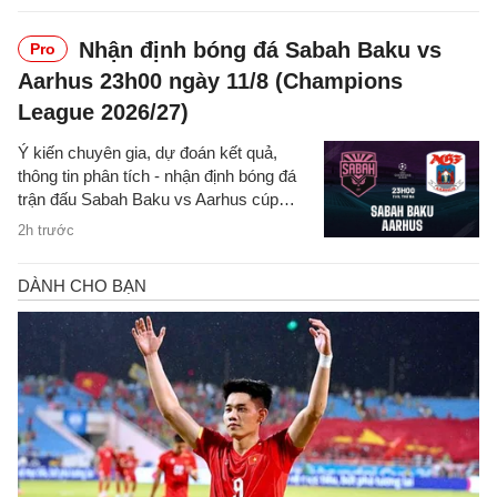
Nhận định bóng đá Sabah Baku vs
Pro
Aarhus 23h00 ngày 11/8 (Champions
League 2026/27)
Ý kiến chuyên gia, dự đoán kết quả,
thông tin phân tích - nhận định bóng đá
trận đấu Sabah Baku vs Aarhus cúp
C1/UEFA Champions League 2026/27
2h trước
hôm nay.