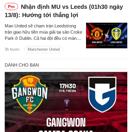
chạy đà thuận lợi khi đánh bại Genoa
Nhận định MU vs Leeds (01h30 ngày
Pro
với tỉ số 1-0 ở trận gần nhất.
13/8): Hướng tới thắng lợi
Man United sẽ chạm trán Leedstrong
trận giao hữu tiền mùa giải tại sân Croke
Park ở Dublin. Cả hai đội đều có màn
chạy đà tích cực xét về kết quả lẫn màn
3h trước
Manchester United
trình diễn. Cuộc đối đầu tại Ireland có
thể xem là cơ hội quan trọng để hai HLV
tiếp tục hoàn thiện đội hình trước khi
bước vào mùa giải Premier League
2026/27.