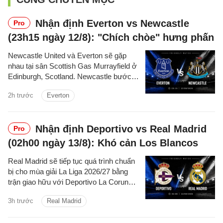
Nhận định Everton vs Newcastle
Pro
(23h15 ngày 12/8): "Chích chòe" hưng phấn
Newcastle United và Everton sẽ gặp
nhau tại sân Scottish Gas Murrayfield ở
Edinburgh, Scotland. Newcastle bước
vào trận đấu với tinh thần hưng phấn
2h trước
Everton
sau chiến thắng 2-1 trước Valencia. Ở
chiều ngược lại, Everton cần nhanh
chóng cải thiện phong độ khi vừa nhận
Nhận định Deportivo vs Real Madrid
Pro
thất bại 1-3 trước Stuttgart trong trận
giao hữu gần nhất.
(02h00 ngày 13/8): Khó cản Los Blancos
Real Madrid sẽ tiếp tục quá trình chuẩn
bị cho mùa giải La Liga 2026/27 bằng
trận giao hữu với Deportivo La Coruna.
Real Madrid bước vào cuộc đối đầu này
3h trước
Real Madrid
sau chiến thắng 2-1 trước Ferencvaros.
Trong khi đó, Deportivo cũng có màn