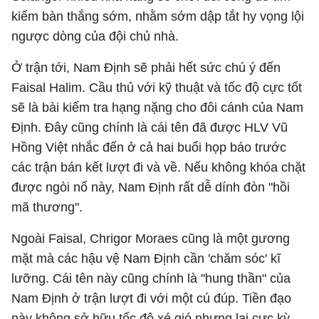
kiếm bàn thắng sớm, nhằm sớm dập tắt hy vọng lội
ngược dòng của đội chủ nhà.
Ở trận tới, Nam Định sẽ phải hết sức chú ý đến
Faisal Halim. Cầu thủ với kỹ thuật và tốc độ cực tốt
sẽ là bài kiểm tra hạng nặng cho đôi cánh của Nam
Định. Đây cũng chính là cái tên đã được HLV Vũ
Hồng Việt nhắc đến ở cả hai buổi họp báo trước
các trận bán kết lượt đi và về. Nếu không khóa chặt
được ngòi nổ này, Nam Định rất dễ dính đòn "hồi
mã thương".
Ngoài Faisal, Chrigor Moraes cũng là một gương
mặt mà các hậu vệ Nam Định cần 'chăm sóc' kĩ
lưỡng. Cái tên này cũng chính là "hung thần" của
Nam Định ở trận lượt đi với một cú đúp. Tiền đạo
này không sở hữu tốc độ xé gió nhưng lại cực kỳ