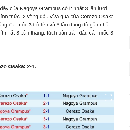
 đây của Nagoya Grampus có ít nhất 3 lần lưới
chính thức. 2 vòng đấu vừa qua của Cerezo Osaka
ắng đạt mốc 3 trở lên và 5 lần đụng độ gần nhất,
 ít nhất 3 bàn thắng. Kịch bản trận đấu cán mốc 3
ezo Osaka:
2
-
1
.