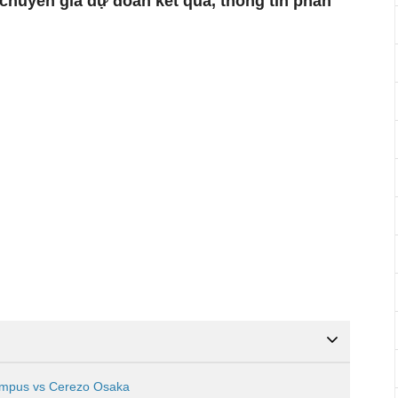
chuyên gia dự đoán kết quả, thông tin phân
ampus vs Cerezo Osaka