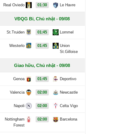
Real Oviedo
01:30
Le Havre
VĐQG Bỉ, Chủ nhật - 09/08
St.Truiden
01:45
Lommel
Westerlo
01:45
Union
St.Gilloise
Giao hữu, Chủ nhật - 09/08
Genoa
01:45
Deportivo
Valencia
02:00
Newcastle
Napoli
02:00
Celta Vigo
Nottingham
02:00
Barcelona
Forest