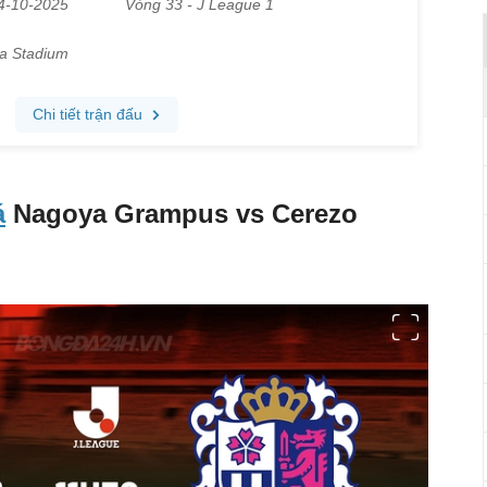
á
Nagoya Grampus vs Cerezo