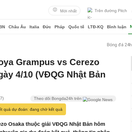
Trên đường Pitch
Mới nhất
BN
Châu Âu
Italia
Đức
Pháp
Quốc tế
LTĐ-KQ
Bình luận
Bóng đá 24h
oya Grampus vs Cerezo
gày 4/10 (VĐQG Nhật Bản
7)
Theo dõi Bongda24h trên
t quả dự đoán: đang chờ kết quả
zo Osaka thuộc giải VĐQG Nhật Bản hôm