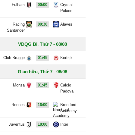
Fulham
00:00
Crystal
Palace
Racing
00:30
Alaves
Santander
VĐQG Bỉ, Thứ 7 - 08/08
Club Brugge
01:45
Kortrijk
Giao hữu, Thứ 7 - 08/08
Monza
01:45
Calcio
Padova
Rennes
16:00
Brentford
Academy
Juventus
18:00
Inter