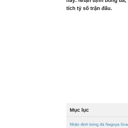
nay: Nhận định bóng đá, 
tích tỷ số trận đấu.
Mục lục
Nhận định bóng đá Nagoya Gr