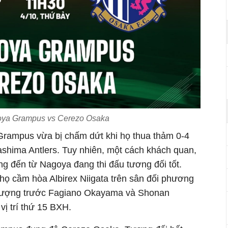
ya Grampus vs Cerezo Osaka
Grampus vừa bị chấm dứt khi họ thua thảm 0-4
ashima Antlers. Tuy nhiên, một cách khách quan,
ng đến từ Nagoya đang thi đấu tương đối tốt.
họ cầm hòa Albirex Niigata trên sân đối phương
n tượng trước Fagiano Okayama và Shonan
vị trí thứ 15 BXH.