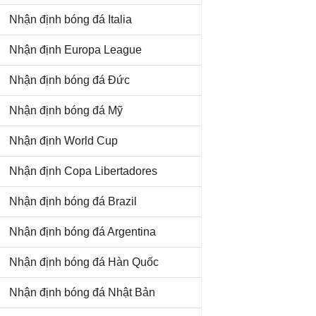
Nhận định bóng đá Italia
Nhận định Europa League
Nhận định bóng đá Đức
Nhận định bóng đá Mỹ
Nhận định World Cup
Nhận định Copa Libertadores
Nhận định bóng đá Brazil
Nhận định bóng đá Argentina
Nhận định bóng đá Hàn Quốc
Nhận định bóng đá Nhật Bản