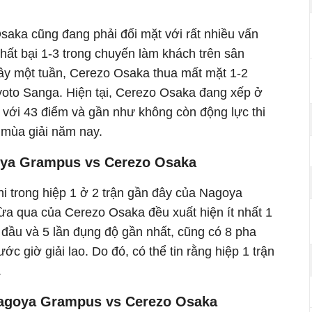
saka cũng đang phải đối mặt với rất nhiều vấn
hất bại 1-3 trong chuyến làm khách trên sân
ây một tuần, Cerezo Osaka thua mất mặt 1-2
yoto Sanga. Hiện tại, Cerezo Osaka đang xếp ở
g với 43 điểm và gần như không còn động lực thi
 mùa giải năm nay.
oya Grampus vs Cerezo Osaka
i trong hiệp 1 ở 2 trận gần đây của Nagoya
ừa qua của Cerezo Osaka đều xuất hiện ít nhất 1
t đầu và 5 lần đụng độ gần nhất, cũng có 8 pha
ớc giờ giải lao. Do đó, có thể tin rằng hiệp 1 trận
.
Nagoya Grampus vs Cerezo Osaka