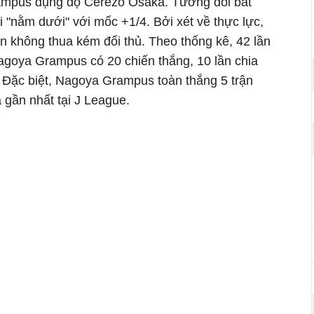
mpus đụng độ Cerezo Osaka. Tương đối bất
 "nằm dưới" với mốc +1/4. Bởi xét về thực lực,
không thua kém đối thủ. Theo thống kê, 42 lần
Nagoya Grampus có 20 chiến thắng, 10 lần chia
i. Đặc biệt, Nagoya Grampus
toàn thắng 5 trận
 gần nhất tại J League.