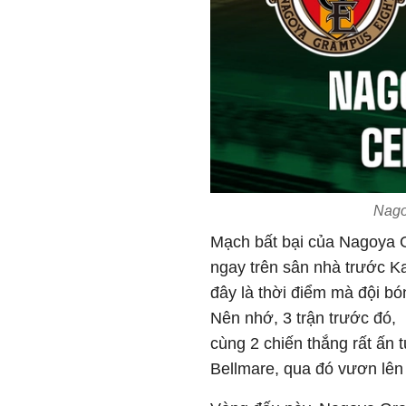
Nago
Mạch bất bại của Nagoya 
ngay trên sân nhà trước K
đây là thời điểm mà đội bó
Nên nhớ, 3 trận trước đó, 
cùng 2 chiến thắng rất ấ
Bellmare, qua đó vươn lên 