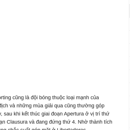
rting cũng là đội bóng thuộc loại mạnh của
 địch và những mùa giải qua cũng thường góp
 sau khi kết thúc giai đoạn Apertura ở vị trí thứ
đoạn Clausura và đang đứng thứ 4. Nhờ thành tích