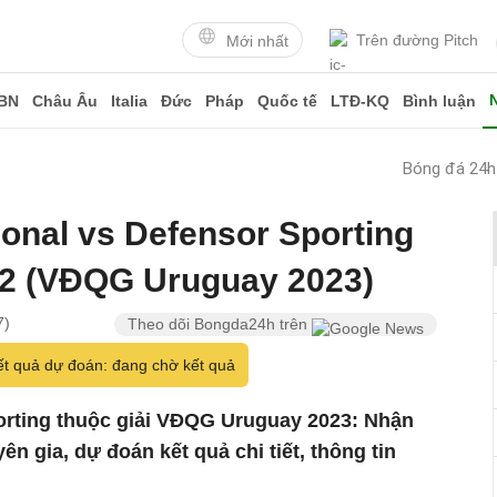
Trên đường Pitch
Mới nhất
BN
Châu Âu
Italia
Đức
Pháp
Quốc tế
LTĐ-KQ
Bình luận
Bóng đá 24h
onal vs Defensor Sporting
12 (VĐQG Uruguay 2023)
7)
Theo dõi Bongda24h trên
t quả dự đoán: đang chờ kết quả
orting thuộc giải VĐQG Uruguay 2023: Nhận
ên gia, dự đoán kết quả chi tiết, thông tin