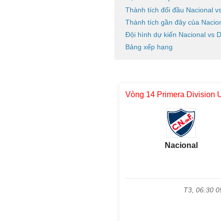
Thành tích đối đầu Nacional v
Thành tích gần đây của Nacion
Đội hình dự kiến Nacional vs 
Bảng xếp hạng