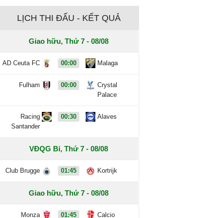
LỊCH THI ĐẤU - KẾT QUẢ
Giao hữu, Thứ 7 - 08/08
AD Ceuta FC
00:00
Malaga
Fulham
00:00
Crystal
Palace
Racing
00:30
Alaves
Santander
VĐQG Bỉ, Thứ 7 - 08/08
Club Brugge
01:45
Kortrijk
Giao hữu, Thứ 7 - 08/08
Monza
01:45
Calcio