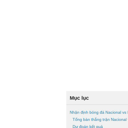
Mục lục
Nhận định bóng đá Nacional vs 
Tổng bàn thắng trận Nacional 
Dự đoán kết quả