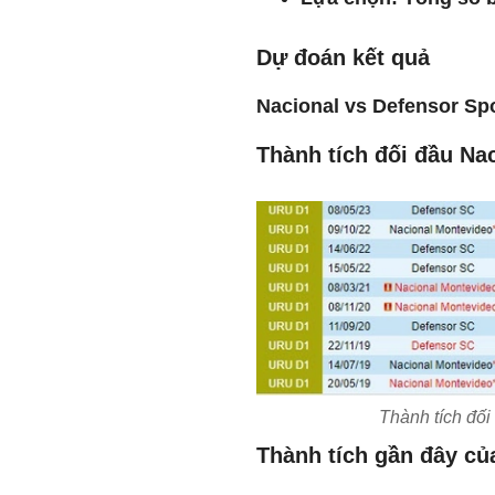
Dự đoán kết quả
Nacional vs Defensor Spor
Thành tích đối đầu Na
Thành tích đối
Thành tích gần đây củ