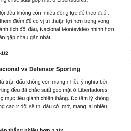
ũng chắc suất góp mặt ở Libertadores.
đội đều không còn nhiều động lực để theo đuổi,
thêm điểm để có vị trí thuận lợi hơn trong vòng
thành tích đối đầu, Nacional Montevideo nhỉnh hơn
 lần gặp nhau gần nhất.
-1/2
acional vs Defensor Sporting
 là trận đấu không còn mang nhiều ý nghĩa bởi
rting đều đã chắc suất góp mặt ở Libertadores
g mục tiêu giành chiến thắng. Do tâm lý không
g cao 2 đội sẽ thi đấu cởi mở, mang lại nhiều
àn thắng nhiều hơn 2 1/2