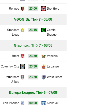
Rennes
23:00
Brentford
VĐQG Bỉ, Thứ 7 - 08/08
Standard
23:15
Cercle
Liege
Brugge
Giao hữu, Thứ 7 - 08/08
Brest
23:30
Venezia
Coventry City
23:30
Espanyol
Rotherham
23:30
West Brom
United
Europa League, Thứ 6 - 07/08
Lech Poznan
00:00
Klaksvik