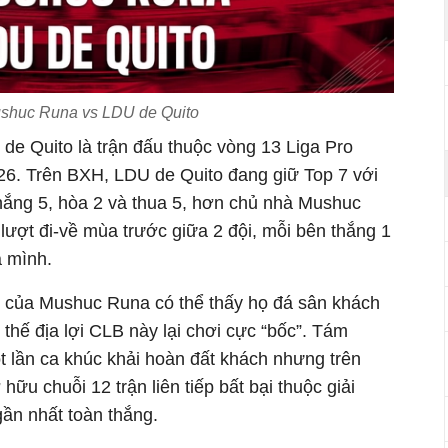
shuc Runa vs LDU de Quito
e Quito là trận đấu thuộc vòng 13 Liga Pro
6. Trên BXH, LDU de Quito đang giữ Top 7 với
thắng 5, hòa 2 và thua 5, hơn chủ nhà Mushuc
lượt đi-về mùa trước giữa 2 đội, mỗi bên thắng 1
a mình.
 của Mushuc Runa có thể thấy họ đá sân khách
 thế địa lợi CLB này lại chơi cực “bốc”. Tám
 lần ca khúc khải hoàn đất khách nhưng trên
u chuỗi 12 trận liên tiếp bất bại thuộc giải
gần nhất toàn thắng.