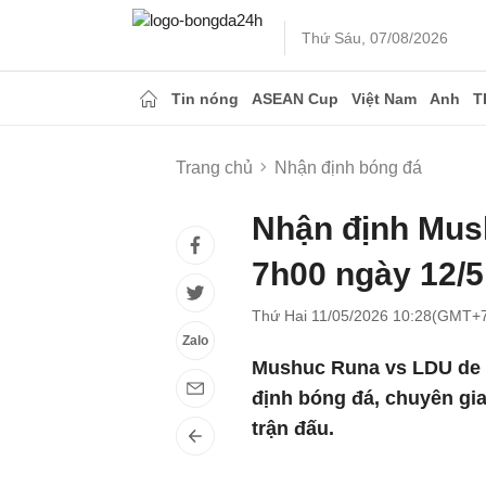
Thứ Sáu, 07/08/2026
Tin nóng
ASEAN Cup
Việt Nam
Anh
T
Trang chủ
Nhận định bóng đá
Nhận định Mus
7h00 ngày 12/
Thứ Hai 11/05/2026 10:28(GMT+
Zalo
Mushuc Runa vs LDU de 
định bóng đá, chuyên gia
trận đấu.