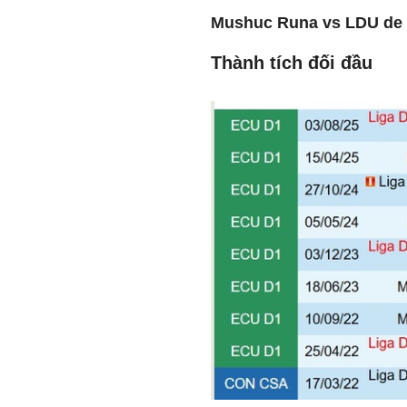
Mushuc Runa vs LDU de Q
Thành tích đối đầu