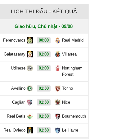
LỊCH THI ĐẤU - KẾT QUẢ
Giao hữu, Chủ nhật - 09/08
Ferencvaros
00:00
Real Madrid
Galatasaray
01:00
Villarreal
Udinese
01:00
Nottingham
Forest
Avellino
01:30
Torino
Cagliari
01:30
Nice
Real Betis
01:30
Bournemouth
Real Oviedo
01:30
Le Havre