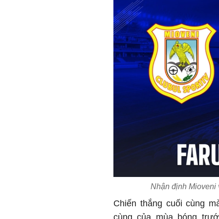
Nhận định Mioveni
Chiến thắng cuối cùng mà
cùng của mùa bóng trước