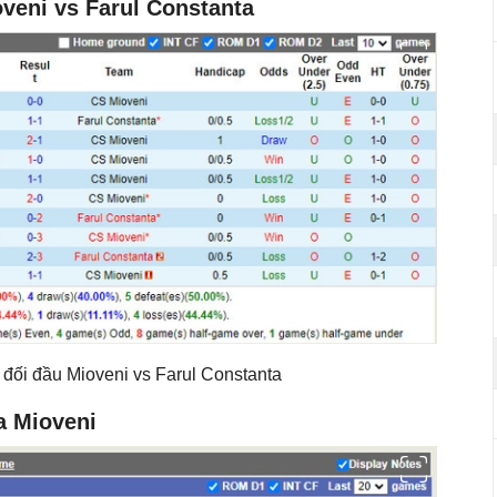
oveni vs Farul Constanta
 đối đầu Mioveni vs Farul Constanta
a Mioveni