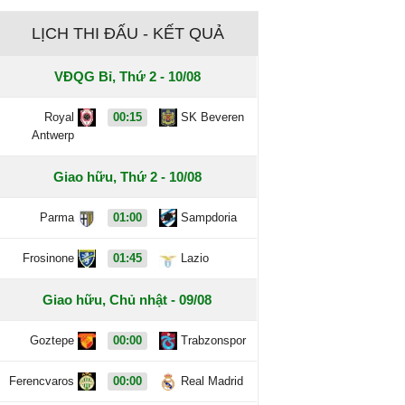
LỊCH THI ĐẤU - KẾT QUẢ
VĐQG Bỉ, Thứ 2 - 10/08
Royal
00:15
SK Beveren
Antwerp
Giao hữu, Thứ 2 - 10/08
Parma
01:00
Sampdoria
Frosinone
01:45
Lazio
Giao hữu, Chủ nhật - 09/08
Goztepe
00:00
Trabzonspor
Ferencvaros
00:00
Real Madrid