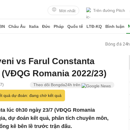
Trên đường Pitch
Mới nhất
BN
Châu Âu
Italia
Đức
Pháp
Quốc tế
LTĐ-KQ
Bình luận
Bóng đá 24h
eni vs Farul Constanta
7 (VĐQG Romania 2022/23)
7)
Theo dõi Bongda24h trên
t quả dự đoán: đang chờ kết quả
nta lúc 0h30 ngày 23/7 (VĐQG Romania
gia, dự đoán kết quả, phân tích chuyên môn,
ống kê bên lề trước trận đấu.