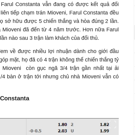
, Farul Constanta vẫn đang có được kết quả đối
n liên tiếp chạm trán Mioveni, Farul Constanta đều
ọ sở hữu được 5 chiến thắng và hòa đúng 2 lần.
a Mioveni đã đến từ 4 năm trước. Hơn nữa Farul
ần nào sau 3 trận làm khách của đối thủ.
em về được nhiều lợi nhuận dành cho giới đầu
i góp mặt, họ đã có 4 trận không thể chiến thắng tỷ
 Mioveni còn gục ngã 3/4 trận gần nhất tại ải
/4 bàn ở trận tới nhưng chủ nhà Mioveni vẫn có
 Constanta