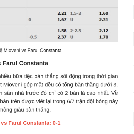
lệ Mioveni vs Farul Constanta
s Farul Constanta
iều bữa tiệc bàn thắng sôi động trong thời gian
ất Mioveni góp mặt đều có tổng bàn thắng dưới 3.
n sân nhà trước đó chỉ có 2 bàn là cao nhất. Về
bản trên được viết lại trong 6/7 trận đội bóng này
không giàu bàn thắng.
vs Farul Constanta: 0-1