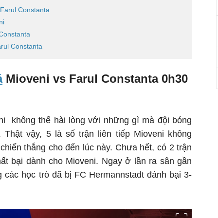
 Farul Constanta
ni
 Constanta
arul Constanta
á
Mioveni vs Farul Constanta 0h30
 không thể hài lòng với những gì mà đội bóng
 Thật vậy, 5 là số trận liên tiếp Mioveni không
hiến thắng cho đến lúc này. Chưa hết, có 2 trận
thất bại dành cho Mioveni. Ngay ở lần ra sân gần
ng các học trò đã bị FC Hermannstadt đánh bại 3-