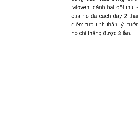
Mioveni đánh bại đối thủ 
của họ đã cách đây 2 thá
điểm tựa tinh thần lý tưởn
họ chỉ thắng được 3 lần.