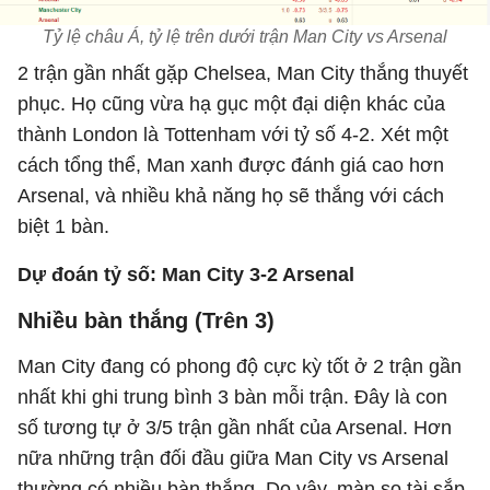
Tỷ lệ châu Á, tỷ lệ trên dưới trận Man City vs Arsenal
2 trận gần nhất gặp Chelsea, Man City thắng thuyết
phục. Họ cũng vừa hạ gục một đại diện khác của
thành London là Tottenham với tỷ số 4-2. Xét một
cách tổng thể, Man xanh được đánh giá cao hơn
Arsenal, và nhiều khả năng họ sẽ thắng với cách
biệt 1 bàn.
Dự đoán tỷ số: Man City 3-2 Arsenal
Nhiều bàn thắng (Trên 3)
Man City đang có phong độ cực kỳ tốt ở 2 trận gần
nhất khi ghi trung bình 3 bàn mỗi trận. Đây là con
số tương tự ở 3/5 trận gần nhất của Arsenal. Hơn
nữa những trận đối đầu giữa Man City vs Arsenal
thường có nhiều bàn thắng. Do vậy, màn so tài sắp