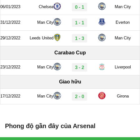
Phong độ gần đây của Arsenal