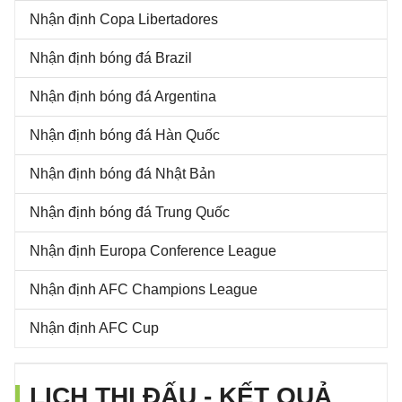
Nhận định Copa Libertadores
Nhận định bóng đá Brazil
Nhận định bóng đá Argentina
Nhận định bóng đá Hàn Quốc
Nhận định bóng đá Nhật Bản
Nhận định bóng đá Trung Quốc
Nhận định Europa Conference League
Nhận định AFC Champions League
Nhận định AFC Cup
LỊCH THI ĐẤU - KẾT QUẢ