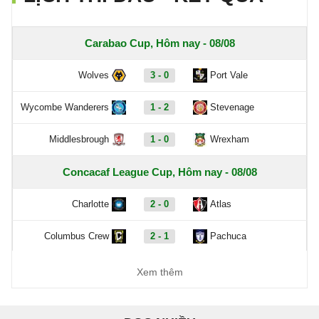
Carabao Cup, Hôm nay - 08/08
Wolves
3 - 0
Port Vale
Wycombe Wanderers
1 - 2
Stevenage
Middlesbrough
1 - 0
Wrexham
Concacaf League Cup, Hôm nay - 08/08
Charlotte
2 - 0
Atlas
Columbus Crew
2 - 1
Pachuca
FC Cincinnati
2 - 0
Pumas
Xem thêm
Tigres
0 - 0
Minnesota United