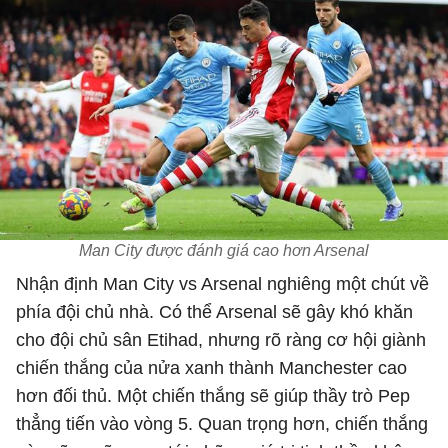
Man City được đánh giá cao hơn Arsenal
Nhận định Man City vs Arsenal nghiêng một chút về
phía đội chủ nhà. Có thể Arsenal sẽ gây khó khăn
cho đội chủ sân Etihad, nhưng rõ ràng cơ hội giành
chiến thắng của nửa xanh thành Manchester cao
hơn đối thủ. Một chiến thắng sẽ giúp thầy trò Pep
thẳng tiến vào vòng 5. Quan trọng hơn, chiến thắng