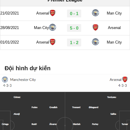
Đội hình dự kiến