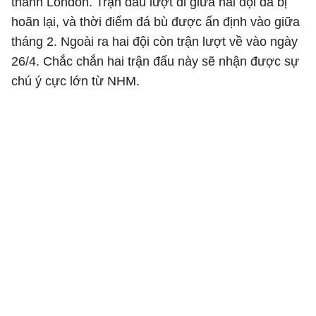
thành London. Trận đấu lượt đi giữa hai đội đã bị
hoãn lại, và thời điểm đá bù được ấn định vào giữa
tháng 2. Ngoài ra hai đội còn trận lượt về vào ngày
26/4. Chắc chắn hai trận đấu này sẽ nhận được sự
chú ý cực lớn từ NHM.