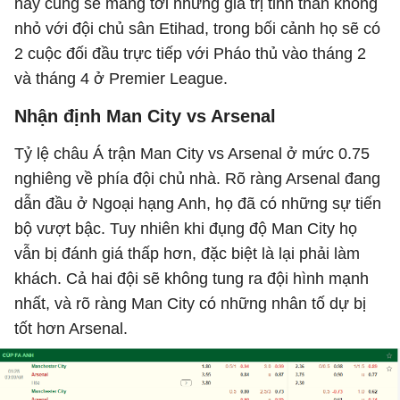
này cũng sẽ mang tới những giá trị tinh thần không
nhỏ với đội chủ sân Etihad, trong bối cảnh họ sẽ có
2 cuộc đối đầu trực tiếp với Pháo thủ vào tháng 2
và tháng 4 ở Premier League.
Nhận định Man City vs Arsenal
Tỷ lệ châu Á trận Man City vs Arsenal ở mức 0.75
nghiêng về phía đội chủ nhà. Rõ ràng Arsenal đang
dẫn đầu ở Ngoại hạng Anh, họ đã có những sự tiến
bộ vượt bậc. Tuy nhiên khi đụng độ Man City họ
vẫn bị đánh giá thấp hơn, đặc biệt là lại phải làm
khách. Cả hai đội sẽ không tung ra đội hình mạnh
nhất, và rõ ràng Man City có những nhân tố dự bị
tốt hơn Arsenal.