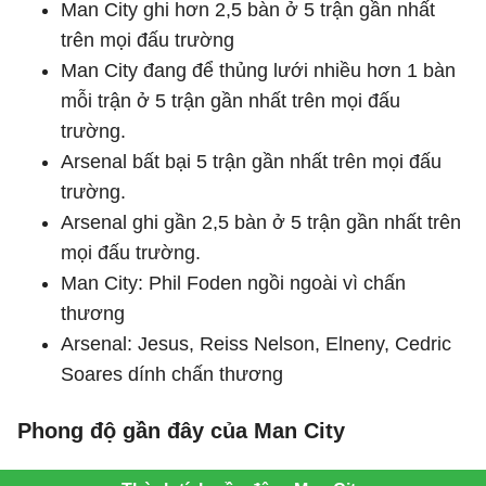
Man City ghi hơn 2,5 bàn ở 5 trận gần nhất
trên mọi đấu trường
Man City đang để thủng lưới nhiều hơn 1 bàn
mỗi trận ở 5 trận gần nhất trên mọi đấu
trường.
Arsenal bất bại 5 trận gần nhất trên mọi đấu
trường.
Arsenal ghi gần 2,5 bàn ở 5 trận gần nhất trên
mọi đấu trường.
Man City: Phil Foden ngồi ngoài vì chấn
thương
Arsenal: Jesus, Reiss Nelson, Elneny, Cedric
Soares dính chấn thương
Phong độ gần đây của Man City