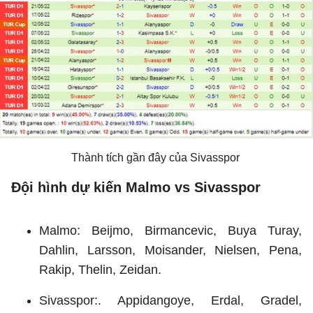
Thành tích gần đây của Sivasspor
Đội hình dự kiến Malmo vs Sivasspor
Malmo: Beijmo, Birmancevic, Buya Turay,
Dahlin, Larsson, Moisander, Nielsen, Pena,
Rakip, Thelin, Zeidan.
Sivasspor:. Appidangoye, Erdal, Gradel,