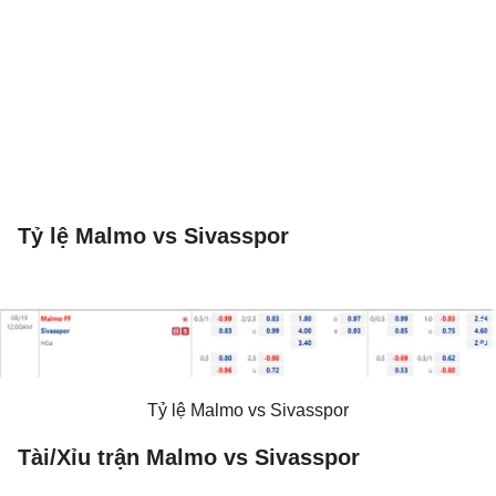
Tỷ lệ Malmo vs Sivasspor
Tỷ lệ Malmo vs Sivasspor
Tài/Xỉu trận Malmo vs Sivasspor