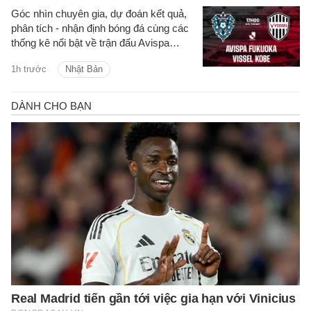
Góc nhìn chuyên gia, dự đoán kết quả,
phân tích - nhận định bóng đá cùng các
thống kê nổi bật về trận đấu Avispa
Fukuoka vs Vissel Kobe thuộc giải
1h trước
Nhật Bản
VĐQG Nhật Bản hôm nay