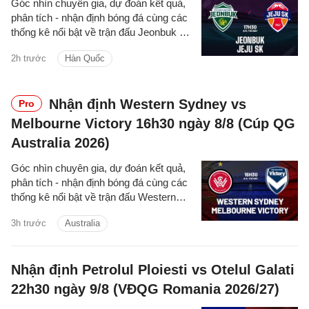
Góc nhìn chuyên gia, dự đoán kết quả,
phân tích - nhận định bóng đá cùng các
thống kê nổi bật về trận đấu Jeonbuk vs
Jeju SK thuộc giải VĐQG Hàn Quốc
2h trước
Hàn Quốc
2026.
Nhận định Western Sydney vs
Pro
Melbourne Victory 16h30 ngày 8/8 (Cúp QG
Australia 2026)
Góc nhìn chuyên gia, dự đoán kết quả,
phân tích - nhận định bóng đá cùng các
thống kê nổi bật về trận đấu Western
Sydney vs Melbourne Victory cúp quốc
3h trước
Australia
gia Australia hôm nay.
Nhận định Petrolul Ploiesti vs Otelul Galati
22h30 ngày 9/8 (VĐQG Romania 2026/27)