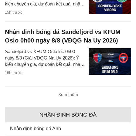
kiến chuyên gia, dự đoán kết quả, nhận
định - phân tích trận đấu, thống kê chi
15h trước
tiết về hai đội.
Nhận định bóng đá Sandefjord vs KFUM
Oslo 0h00 ngày 8/8 (VĐQG Na Uy 2026)
Sandefjord vs KFUM Oslo lúc 0h00
ngày 8/8 (Giải VĐQG Na Uy 2026): Ý
kiến chuyên gia, dự đoán kết quả, nhận
định - phân tích trận đấu, thống kê chi
16h trước
tiết về hai đội.
Xem thêm
NHẬN ĐỊNH BÓNG ĐÁ
Nhận định bóng đá Anh