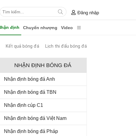
Đăng nhập
Nhận định
Chuyển nhượng
Video
Kết quả bóng đá
Lịch thi đấu bóng đá
NHẬN ĐỊNH BÓNG ĐÁ
Nhận định bóng đá Anh
Nhận định bóng đá TBN
Nhận định cúp C1
Nhận định bóng đá Việt Nam
Nhận định bóng đá Pháp