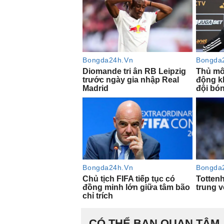
CÓ THỂ BẠN QUAN TÂM