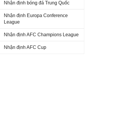
Nhận định bóng đá Trung Quốc
Nhận định Europa Conference
League
Nhận định AFC Champions League
Nhận định AFC Cup