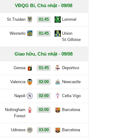
VĐQG Bỉ, Chủ nhật - 09/08
St.Truiden
01:45
Lommel
Westerlo
01:45
Union
St.Gilloise
Giao hữu, Chủ nhật - 09/08
Genoa
01:45
Deportivo
Valencia
02:00
Newcastle
Napoli
02:00
Celta Vigo
Nottingham
02:00
Barcelona
Forest
Udinese
03:00
Barcelona