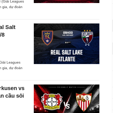
8 (Giải Leagues
n gia, dự đoán
l Salt
/8
(Giải Leagues
n gia, dự đoán
rkusen vs
ận cầu sôi