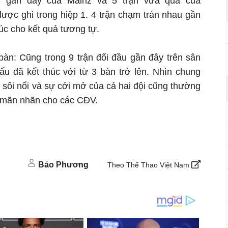
ận gần đây của Mainz và 5 trận vừa qua của
ược ghi trong hiệp 1. 4 trận chạm trán nhau gần
húc cho kết quả tương tự.
 bàn: Cũng trong 9 trận đối đầu gần đây trên sân
đấu đã kết thúc với từ 3 bàn trở lên. Nhìn chung
a sôi nổi và sự cởi mở của cả hai đội cũng thường
 mãn nhãn cho các CĐV.
Bảo Phương
Theo Thể Thao Việt Nam