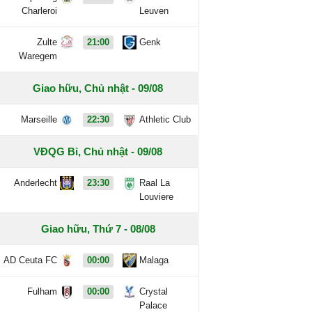
Charleroi
Leuven
Zulte
21:00
Genk
Waregem
Giao hữu, Chủ nhật - 09/08
Marseille
22:30
Athletic Club
VĐQG Bỉ, Chủ nhật - 09/08
Anderlecht
23:30
Raal La
Louviere
Giao hữu, Thứ 7 - 08/08
AD Ceuta FC
00:00
Malaga
Fulham
00:00
Crystal
Palace