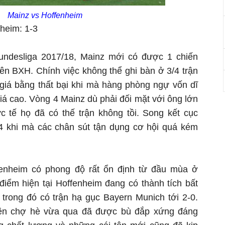
Mainz vs Hoffenheim
heim: 1-3
undesliga 2017/18, Mainz mới có được 1 chiến
rên BXH. Chính việc không thể ghi bàn ở 3/4 trận
 giá bằng thất bại khi mà hàng phòng ngự vốn dĩ
á cao. Vòng 4 Mainz dù phải đối mặt với ông lớn
 tế họ đã có thế trận không tồi. Song kết cục
-4 khi mà các chân sút tận dụng cơ hội quá kém
fenheim có phong độ rất ổn định từ đầu mùa ở
điểm hiện tại Hoffenheim đang có thành tích bất
 trong đó có trận hạ gục Bayern Munich tới 2-0.
ên chợ hè vừa qua đã được bù đắp xứng đáng