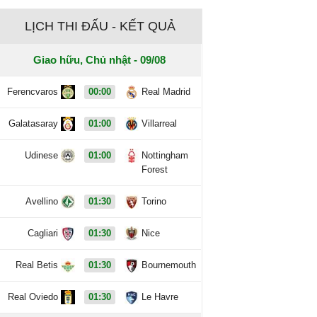
LỊCH THI ĐẤU - KẾT QUẢ
Giao hữu, Chủ nhật - 09/08
Ferencvaros
00:00
Real Madrid
Galatasaray
01:00
Villarreal
Udinese
01:00
Nottingham
Forest
Avellino
01:30
Torino
Cagliari
01:30
Nice
Real Betis
01:30
Bournemouth
Real Oviedo
01:30
Le Havre