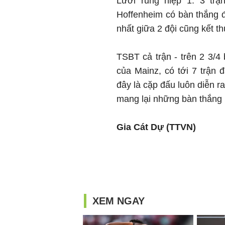
Lưới rung hiệp 1: 3 tr
Hoffenheim có bàn thắng đ
nhất giữa 2 đội cũng kết t
TSBT cả trận - trên 2 3/4
của Mainz, có tới 7 trận 
đây là cặp đấu luôn diễn r
mang lại những bàn thắng
Gia Cát Dự (TTVN)