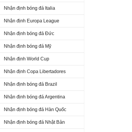
Nhận định bóng đá Italia
Nhận định Europa League
Nhận định bóng đá Đức
Nhận định bóng đá Mỹ
Nhận định World Cup
Nhận định Copa Libertadores
Nhận định bóng đá Brazil
Nhận định bóng đá Argentina
Nhận định bóng đá Hàn Quốc
Nhận định bóng đá Nhật Bản