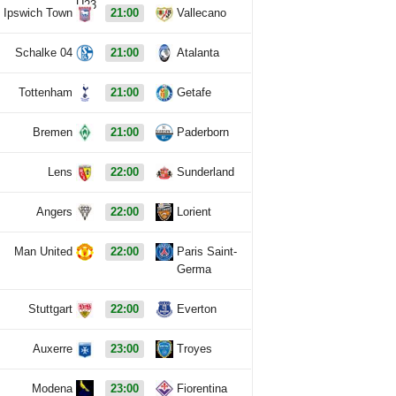
Ipswich Town
21:00
Vallecano
Schalke 04
21:00
Atalanta
Tottenham
21:00
Getafe
Bremen
21:00
Paderborn
Lens
22:00
Sunderland
Angers
22:00
Lorient
Man United
22:00
Paris Saint-
Germa
Stuttgart
22:00
Everton
Auxerre
23:00
Troyes
Modena
23:00
Fiorentina