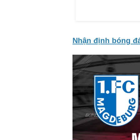
Nhận định bóng đ