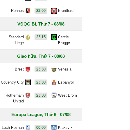
Rennes
23:00
Brentford
VĐQG Bỉ, Thứ 7 - 08/08
Standard
23:15
Cercle
Liege
Brugge
Giao hữu, Thứ 7 - 08/08
Brest
23:30
Venezia
Coventry City
23:30
Espanyol
Rotherham
23:30
West Brom
United
Europa League, Thứ 6 - 07/08
Lech Poznan
00:00
Klaksvik