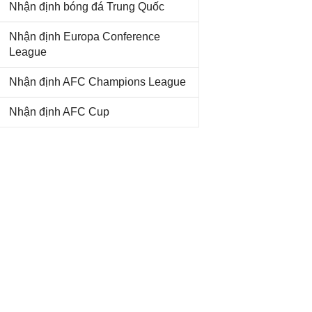
Nhận định bóng đá Trung Quốc
Nhận định Europa Conference
League
Nhận định AFC Champions League
Nhận định AFC Cup