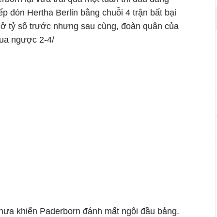
p đón Hertha Berlin bằng chuỗi 4 trận bất bại
 mở tỷ số trước nhưng sau cùng, đoàn quân của
ua ngược 2-4/
 chưa khiến Paderborn đánh mất ngôi đầu bảng.