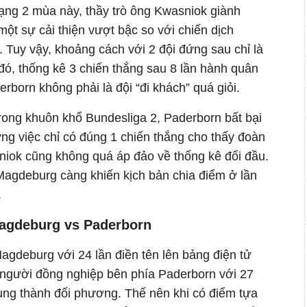
 hạng 2 mùa này, thầy trò ông Kwasniok giành
ột sự cải thiện vượt bậc so với chiến dịch
. Tuy vậy, khoảng cách với 2 đội đứng sau chỉ là
đó, thống kê 3 chiến thắng sau 8 lần hành quân
rborn không phải là đội “đi khách” quá giỏi.
rong khuôn khổ Bundesliga 2, Paderborn bất bại
g việc chỉ có đúng 1 chiến thắng cho thấy đoàn
iok cũng không quá áp đảo về thống kê đối đầu.
 Magdeburg càng khiến kịch bản chia điểm ở lần
.
agdeburg vs Paderborn
agdeburg với 24 lần điền tên lên bảng điện tử
người đồng nghiệp bên phía Paderborn với 27
ung thành đối phương. Thế nên khi có điểm tựa