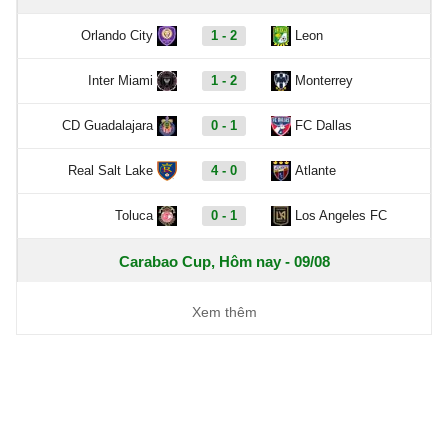
Orlando City
1 - 2
Leon
Inter Miami
1 - 2
Monterrey
CD Guadalajara
0 - 1
FC Dallas
Real Salt Lake
4 - 0
Atlante
Toluca
0 - 1
Los Angeles FC
Carabao Cup, Hôm nay - 09/08
Mansfield Town
22:00
Sheffield United
Xem thêm
Coppa Italia, Hôm nay - 09/08
L.R. Vicenza
1 - 1
Catania
Ascoli
3 - 1
Potenza