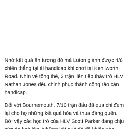
Nhờ kết quả ấn tượng đó mà Luton giành được 4/6
chiến thắng tại ải handicap khi chơi tại Kenilworth
Road. Nhìn về tổng thể, 3 trận liên tiếp thầy trò HLV
Nathan Jones đều chinh phục thành công rào cản
handicap.
Đối với Bournemouth, 7/10 trận đấu đã qua chỉ đem
lại cho họ những kết quả hòa và thua đáng quên.
Bởi vậy các học trò của HLV Scott Parker đang chịu