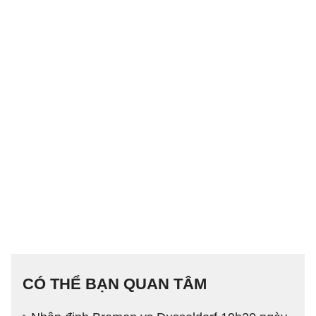
CÓ THỂ BẠN QUAN TÂM