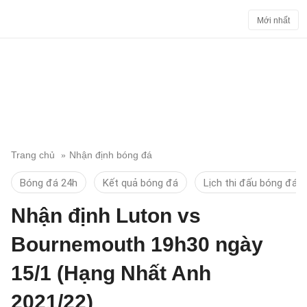
Mới nhất
Trang chủ
Nhận định bóng đá
Bóng đá 24h
Kết quả bóng đá
Lịch thi đấu bóng đá
Nhận định Luton vs
Bournemouth 19h30 ngày
15/1 (Hạng Nhất Anh
2021/22)