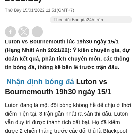
Thứ Bảy 15/01/2022 11:51(GMT+7)
Theo dõi Bongda24h trên
Luton vs Bournemouth lúc 19h30 ngày 15/1
(Hạng Nhất Anh 2021/22): Ý kiến chuyên gia, dự
đoán kết quả, phân tích chuyên môn, các thông
tin bóng đá, thống kê bên lề trước trận đấu.
Nhận định bóng đá
Luton vs
Bournemouth 19h30 ngày 15/1
Luton đang là một đội bóng không hề dễ chịu ở thời
điểm hiện tại. 3 trận gần nhất ra sân thi đấu, Luton
vẫn duy trì được thành tích bất bại. Họ đã kiếm
được 2 chiến thắng trước các đối thủ là Blackpool