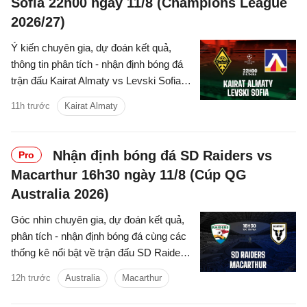
Sofia 22h00 ngày 11/8 (Champions League
2026/27)
Ý kiến chuyên gia, dự đoán kết quả,
thông tin phân tích - nhận định bóng đá
trận đấu Kairat Almaty vs Levski Sofia
cúp C1/UEFA Champions League
11h trước
Kairat Almaty
2026/27 hôm nay.
Nhận định bóng đá SD Raiders vs
Pro
Macarthur 16h30 ngày 11/8 (Cúp QG
Australia 2026)
Góc nhìn chuyên gia, dự đoán kết quả,
phân tích - nhận định bóng đá cùng các
thống kê nổi bật về trận đấu SD Raiders
vs Macarthur cúp quốc gia Australia
12h trước
Australia
Macarthur
hôm nay.