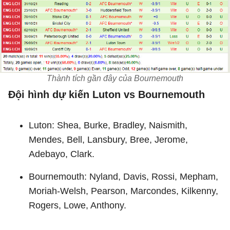
Thành tích gần đây của Bournemouth
Đội hình dự kiến Luton vs Bournemouth
Luton: Shea, Burke, Bradley, Naismith,
Mendes, Bell, Lansbury, Bree, Jerome,
Adebayo, Clark.
Bournemouth: Nyland, Davis, Rossi, Mepham,
Moriah-Welsh, Pearson, Marcondes, Kilkenny,
Rogers, Lowe, Anthony.