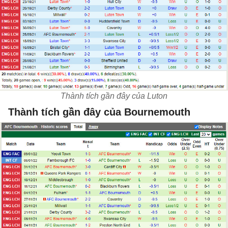
Thành tích gần đây của Luton
Thành tích gần đây của Bournemouth