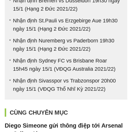
Nhận định Bremen vs Dusseldorf 19h30 ngày
15/1 (Hạng 2 Đức 2021/22)
Nhận định St.Pauli vs Erzgebirge Aue 19h30
ngày 15/1 (Hạng 2 Đức 2021/22)
Nhận định Nuremberg vs Paderborn 19h30
ngày 15/1 (Hạng 2 Đức 2021/22)
Nhận định Sydney FC vs Brisbane Roar
15h45 ngày 15/1 (VĐQG Australia 2021/22)
Nhận định Sivasspor vs Trabzonspor 20h00
ngày 15/1 (VĐQG Thổ Nhĩ Kỳ 2021/22)
CÙNG CHUYÊN MỤC
Diego Simeone gửi thông điệp tới Arsenal