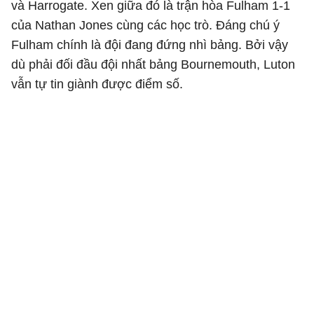
và Harrogate. Xen giữa đó là trận hòa Fulham 1-1
của Nathan Jones cùng các học trò. Đáng chú ý
Fulham chính là đội đang đứng nhì bảng. Bởi vậy
dù phải đối đầu đội nhất bảng Bournemouth, Luton
vẫn tự tin giành được điểm số.