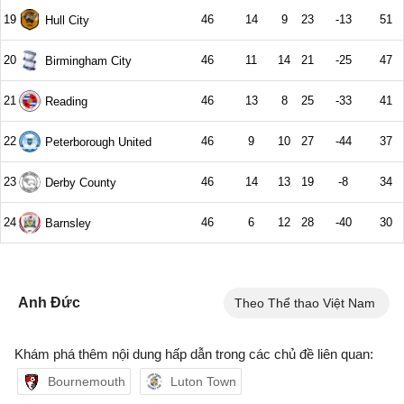
Anh Đức
Theo Thể thao Việt Nam
Khám phá thêm nội dung hấp dẫn trong các chủ đề liên quan:
Bournemouth
Luton Town