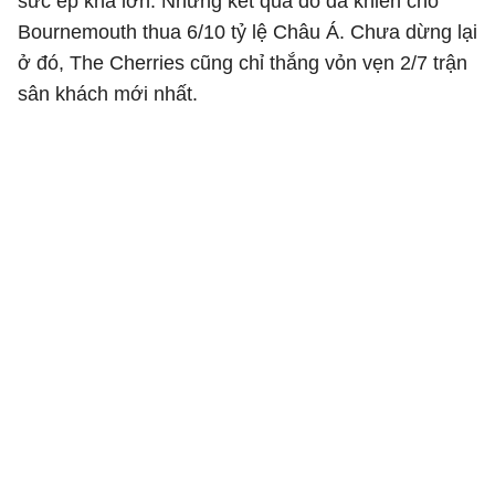
sức ép khá lớn. Những kết quả đó đã khiến cho
Bournemouth thua 6/10 tỷ lệ Châu Á. Chưa dừng lại
ở đó, The Cherries cũng chỉ thắng vỏn vẹn 2/7 trận
sân khách mới nhất.