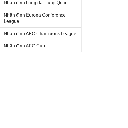
Nhận định bóng đá Trung Quốc
Nhận định Europa Conference
League
Nhận định AFC Champions League
Nhận định AFC Cup