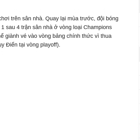
hơi trên sân nhà. Quay lại mùa trước, đội bóng
a 1 sau 4 trận sân nhà ở vòng loại Champions
ể giành vé vào vòng bảng chính thức vì thua
 Điển tại vòng playoff).