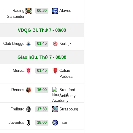
Racing
00:30
Alaves
Santander
VĐQG Bỉ, Thứ 7 - 08/08
Club Brugge
01:45
Kortrijk
Giao hữu, Thứ 7 - 08/08
Monza
01:45
Calcio
Padova
Rennes
16:00
Brentford
Academy
Freiburg
17:30
Strasbourg
Juventus
18:00
Inter