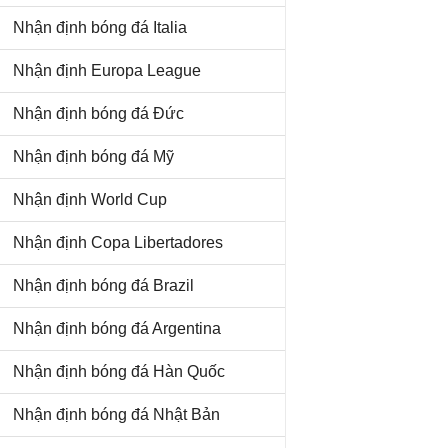
Nhận định bóng đá Italia
Nhận định Europa League
Nhận định bóng đá Đức
Nhận định bóng đá Mỹ
Nhận định World Cup
Nhận định Copa Libertadores
Nhận định bóng đá Brazil
Nhận định bóng đá Argentina
Nhận định bóng đá Hàn Quốc
Nhận định bóng đá Nhật Bản