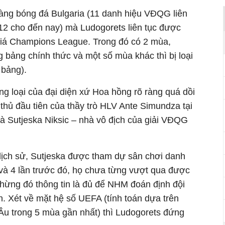
 làng bóng đá Bulgaria (11 danh hiệu VĐQG liên
/12 cho đến nay) mà Ludogorets liên tục được
giá Champions League. Trong đó có 2 mùa,
g bảng chính thức và một số mùa khác thì bị loại
 bảng).
ng loại của đại diện xứ Hoa hồng rõ ràng quá dồi
 thủ đầu tiên của thầy trò HLV Ante Simundza tại
 Sutjeska Niksic – nhà vô địch của giải VĐQG
 lịch sử, Sutjeska được tham dự sân chơi danh
và 4 lần trước đó, họ chưa từng vượt qua được
chừng đó thông tin là đủ để NHM đoán định đội
. Xét về mặt hệ số UEFA (tính toán dựa trên
 Âu trong 5 mùa gần nhất) thì Ludogorets đứng