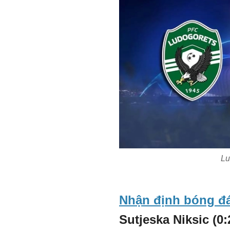
Lu
Nhận định bóng đ
Sutjeska Niksic (0: