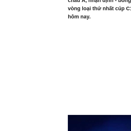
châu Á, nhận định - bóng
vòng loại thứ nhất cúp 
hôm nay.