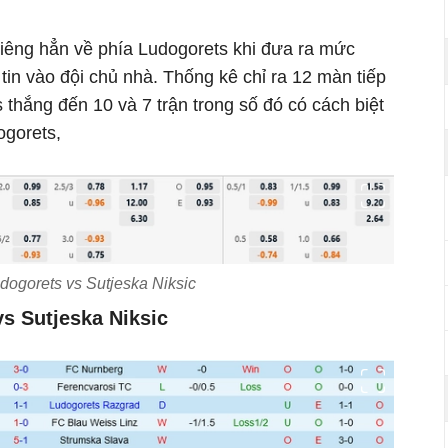
iêng hẳn về phía Ludogorets khi đưa ra mức
 tin vào đội chủ nhà. Thống kê chỉ ra 12 màn tiếp
thắng đến 10 và 7 trận trong số đó có cách biệt
ogorets,
dogorets vs Sutjeska Niksic
s Sutjeska Niksic