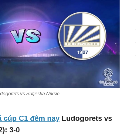
dogorets vs Sutjeska Niksic
á cúp C1 đêm nay
Ludogorets vs
2): 3-0