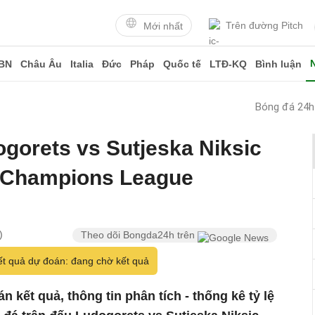
Trên đường Pitch
Mới nhất
BN
Châu Âu
Italia
Đức
Pháp
Quốc tế
LTĐ-KQ
Bình luận
Bóng đá 24h
gorets vs Sutjeska Niksic
 (Champions League
)
Theo dõi Bongda24h trên
t quả dự đoán: đang chờ kết quả
n kết quả, thông tin phân tích - thống kê tỷ lệ