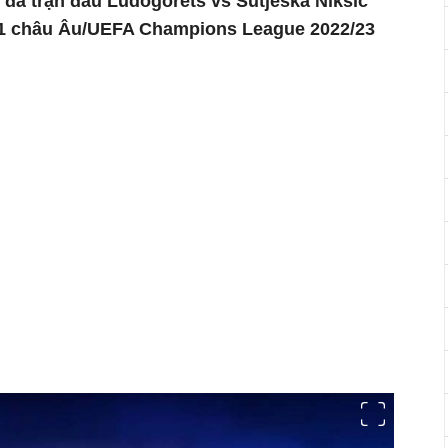
 đá trận đấu Ludogorets vs Sutjeska Niksic
C1 châu Âu/UEFA Champions League 2022/23