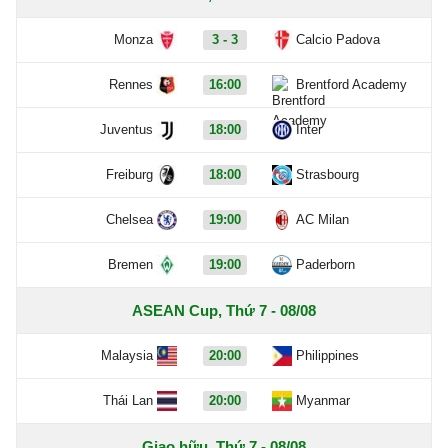
Monza
3 - 3
Calcio Padova
Rennes
16:00
Brentford Academy
Juventus
18:00
Inter
Freiburg
18:00
Strasbourg
Chelsea
19:00
AC Milan
Bremen
19:00
Paderborn
ASEAN Cup, Thứ 7 - 08/08
Malaysia
20:00
Philippines
Thái Lan
20:00
Myanmar
Giao hữu, Thứ 7 - 08/08