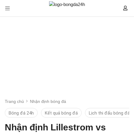
Trang chủ
Nhận định bóng đá
Bóng đá 24h
Kết quả bóng đá
Lịch thi đấu bóng đá
Nhận định Lillestrom vs