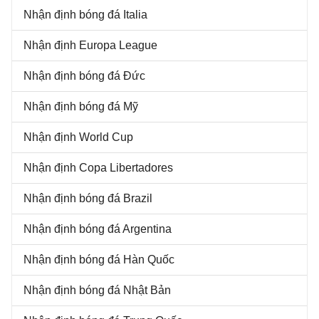
Nhận định bóng đá Italia
Nhận định Europa League
Nhận định bóng đá Đức
Nhận định bóng đá Mỹ
Nhận định World Cup
Nhận định Copa Libertadores
Nhận định bóng đá Brazil
Nhận định bóng đá Argentina
Nhận định bóng đá Hàn Quốc
Nhận định bóng đá Nhật Bản