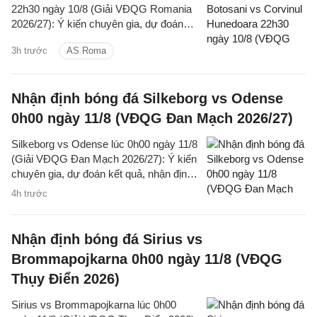
22h30 ngày 10/8 (Giải VĐQG Romania
2026/27): Ý kiến chuyên gia, dự đoán
kết quả, nhận định - phân tích trận đấu,
3h trước
AS Roma
thống kê chi tiết về hai đội.
Nhận định bóng đá Silkeborg vs Odense
0h00 ngày 11/8 (VĐQG Đan Mạch 2026/27)
Silkeborg vs Odense lúc 0h00 ngày 11/8
(Giải VĐQG Đan Mạch 2026/27): Ý kiến
chuyên gia, dự đoán kết quả, nhận định
- phân tích trận đấu, thống kê chi tiết về
4h trước
hai đội.
Nhận định bóng đá Sirius vs
Brommapojkarna 0h00 ngày 11/8 (VĐQG
Thụy Điển 2026)
Sirius vs Brommapojkarna lúc 0h00