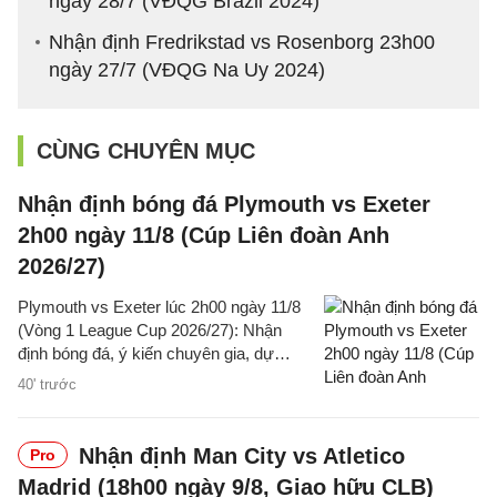
ngày 28/7 (VĐQG Brazil 2024)
Nhận định Fredrikstad vs Rosenborg 23h00
ngày 27/7 (VĐQG Na Uy 2024)
CÙNG CHUYÊN MỤC
Nhận định bóng đá Plymouth vs Exeter
2h00 ngày 11/8 (Cúp Liên đoàn Anh
2026/27)
Plymouth vs Exeter lúc 2h00 ngày 11/8
(Vòng 1 League Cup 2026/27): Nhận
định bóng đá, ý kiến chuyên gia, dự
đoán kết quả, phân tích trận đấu, thống
40' trước
kê về phong độ hai đội.
Nhận định Man City vs Atletico
Pro
Madrid (18h00 ngày 9/8, Giao hữu CLB)