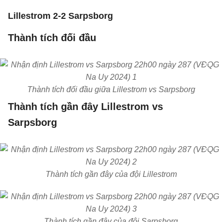
Lillestrom 2-2 Sarpsborg
Thành tích đối đầu
Thành tích đối đầu giữa Lillestrom vs Sarpsborg
Thành tích gần đây Lillestrom vs
Sarpsborg
Thành tích gần đây của đội Lillestrom
Thành tích gần đây của đội Sarpsborg