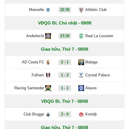
Marseille
22:30
Athletic Club
VĐQG Bỉ, Chủ nhật - 09/08
Anderlecht
23:30
Raal La Louviere
Giao hữu, Thứ 7 - 08/08
AD Ceuta FC
2 - 1
Malaga
Fulham
1 - 2
Crystal Palace
Racing Santander
1 - 1
Alaves
VĐQG Bỉ, Thứ 7 - 08/08
Club Brugge
3 - 0
Kortrijk
Giao hữu, Thứ 7 - 08/08