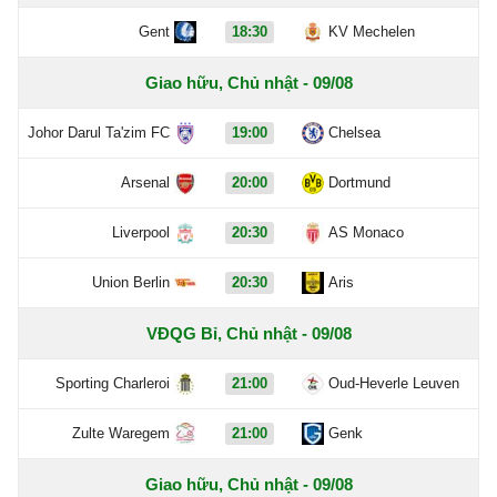
Gent
18:30
KV Mechelen
Giao hữu, Chủ nhật - 09/08
Johor Darul Ta'zim FC
19:00
Chelsea
Arsenal
20:00
Dortmund
Liverpool
20:30
AS Monaco
Union Berlin
20:30
Aris
VĐQG Bỉ, Chủ nhật - 09/08
Sporting Charleroi
21:00
Oud-Heverle Leuven
Zulte Waregem
21:00
Genk
Giao hữu, Chủ nhật - 09/08