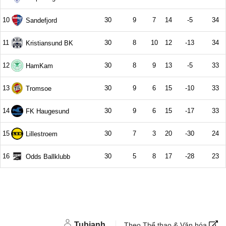
Tubianh
Theo Thể thao & Văn hóa