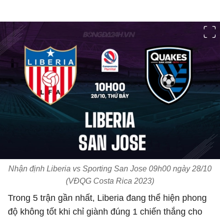
Nhận định Liberia vs Sporting San Jose 09h00 ngày 28/10
(VĐQG Costa Rica 2023)
Trong 5 trận gần nhất, Liberia đang thể hiện phong
độ không tốt khi chỉ giành đúng 1 chiến thắng cho