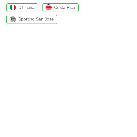
ĐT Italia
Costa Rica
Sporting San Jose