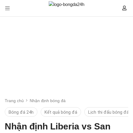
Trang chủ
Nhận định bóng đá
Bóng đá 24h
Kết quả bóng đá
Lịch thi đấu bóng đá
Nhận định Liberia vs San