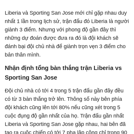
Liberia và Sporting San Jose mới chỉ gặp nhau duy
nhất 1 lần trong lịch sử, trận đấu đó Liberia là người
giành 3 điểm. Nhưng với phong độ gần đây thì
những dự đoán được đưa ra đó là đội khách sẽ
đánh bại đội chủ nhà để giành trọn vẹn 3 điểm cho
bản thân mình.
Nhận định tổng bàn thắng trận Liberia vs
Sporting San Jose
Đội chủ nhà có tới 4 trong 5 trận đấu gần đây đều
có từ 3 bàn thắng trở lên. Thông số này bên phía
đội khách cũng lên tới 80% nếu cũng xét trong 5
cuộc đụng độ gần nhất của họ. Trận đấu gần nhất
Liberia và Sporting San Jose gặp nhau, hai bên đã
tạo ra cuộc chiến có tới 7 pha lập công chỉ trong 90