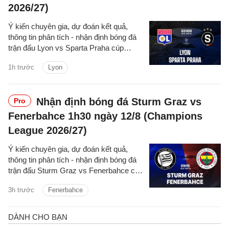
2026/27)
Ý kiến chuyên gia, dự đoán kết quả,
thông tin phân tích - nhận định bóng đá
trận đấu Lyon vs Sparta Praha cúp
C1/UEFA Champions League 2026/27
1h trước
Lyon
hôm nay.
Nhận định bóng đá Sturm Graz vs
Pro
Fenerbahce 1h30 ngày 12/8 (Champions
League 2026/27)
Ý kiến chuyên gia, dự đoán kết quả,
thông tin phân tích - nhận định bóng đá
trận đấu Sturm Graz vs Fenerbahce cúp
C1/UEFA Champions League 2026/27
3h trước
Fenerbahce
hôm nay.