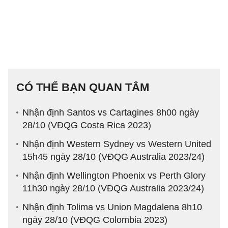
CÓ THỂ BẠN QUAN TÂM
Nhận định Santos vs Cartagines 8h00 ngày
28/10 (VĐQG Costa Rica 2023)
Nhận định Western Sydney vs Western United
15h45 ngày 28/10 (VĐQG Australia 2023/24)
Nhận định Wellington Phoenix vs Perth Glory
11h30 ngày 28/10 (VĐQG Australia 2023/24)
Nhận định Tolima vs Union Magdalena 8h10
ngày 28/10 (VĐQG Colombia 2023)