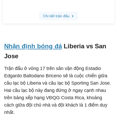
Nhận định bóng đá
Liberia vs San
Jose
Trận đấu ở vòng 17 trên sân vận động Estadio
Edgardo Baltodano Briceno sẽ là cuộc chiến giữa
câu lạc bộ Liberia và câu lạc bộ Sporting San Jose.
Hai câu lạc bộ này đang đứng ở ngay cạnh nhau
trên bảng xếp hạng VĐQG Costa Rica, khoảng
cách giữa đội chủ nhà và đội khách là 1 điểm duy
nhất.