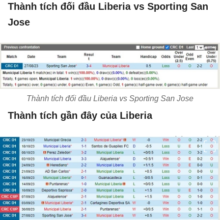
Thành tích đối đầu Liberia vs Sporting San
Jose
Thành tích đối đầu Liberia vs Sporting San Jose
Thành tích gần đây của Liberia