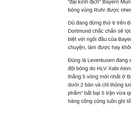
"đại kình địch" Bayern Mun
bóng vùng Ruhr được nhe
Dù đang đứng thứ 6 trên 
Dortmund chắc chắn sẽ lọt
biệt với ngôi đầu của Baye
chuyện, làm được hay khôn
Đúng là Leverkusen đang x
đội bóng do HLV Xabi Alon
thắng 5 vòng mới nhất ở Bun
dưới 2 bàn và chỉ thủng lư
phẩm" bất bại 5 trận vừa 
hàng công cũng luôn ghi tối