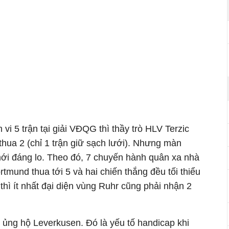
vi 5 trận tại giải VĐQG thì thầy trò HLV Terzic
hua 2 (chỉ 1 trận giữ sạch lưới). Nhưng màn
mới đáng lo. Theo đó, 7 chuyến hành quân xa nhà
tmund thua tới 5 và hai chiến thắng đều tối thiểu
 thì ít nhất đại diện vùng Ruhr cũng phải nhận 2
ủng hộ Leverkusen. Đó là yếu tố handicap khi