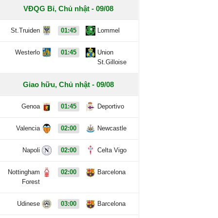
VĐQG Bỉ, Chủ nhật - 09/08
St.Truiden
01:45
Lommel
Westerlo
01:45
Union
St.Gilloise
Giao hữu, Chủ nhật - 09/08
Genoa
01:45
Deportivo
Valencia
02:00
Newcastle
Napoli
02:00
Celta Vigo
Nottingham
02:00
Barcelona
Forest
Udinese
03:00
Barcelona