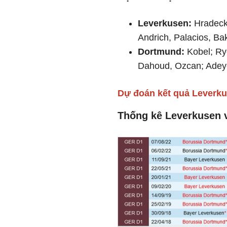
Leverkusen:
Hradeck
Andrich, Palacios, Bak
Dortmund:
Kobel; Ry
Dahoud, Ozcan; Adey
Dự đoán kết quả Leverku
Thống kê Leverkusen 