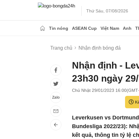
Thứ Sáu, 07/08/2026
Tin nóng
ASEAN Cup
Việt Nam
Anh
T
Trang chủ
Nhận định bóng đá
Nhận định - L
23h30 ngày 29/
Chủ Nhật 29/01/2023 16:00(GMT
Zalo
Kế
Leverkusen vs Dortmund 
Bundesliga 2022/23): Nhậ
kết quả, thông tin tỷ lệ 