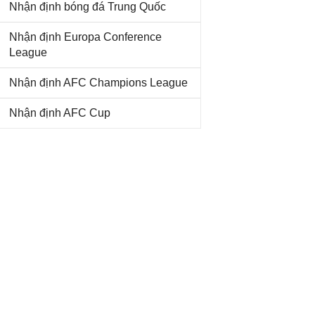
Nhận định bóng đá Trung Quốc
Nhận định Europa Conference
League
Nhận định AFC Champions League
Nhận định AFC Cup