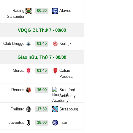
Racing
00:30
Alaves
Santander
VĐQG Bỉ, Thứ 7 - 08/08
Club Brugge
01:45
Kortrijk
Giao hữu, Thứ 7 - 08/08
Monza
01:45
Calcio
Padova
Rennes
16:00
Brentford
Academy
Freiburg
17:30
Strasbourg
Juventus
18:00
Inter