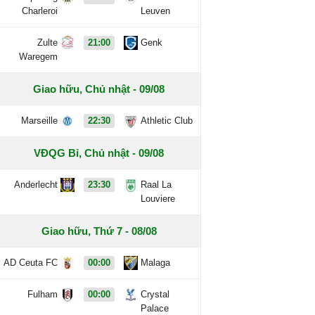
Charleroi
Leuven
Zulte
21:00
Genk
Waregem
Giao hữu, Chủ nhật - 09/08
Marseille
22:30
Athletic Club
VĐQG Bỉ, Chủ nhật - 09/08
Anderlecht
23:30
Raal La
Louviere
Giao hữu, Thứ 7 - 08/08
AD Ceuta FC
00:00
Malaga
Fulham
00:00
Crystal
Palace