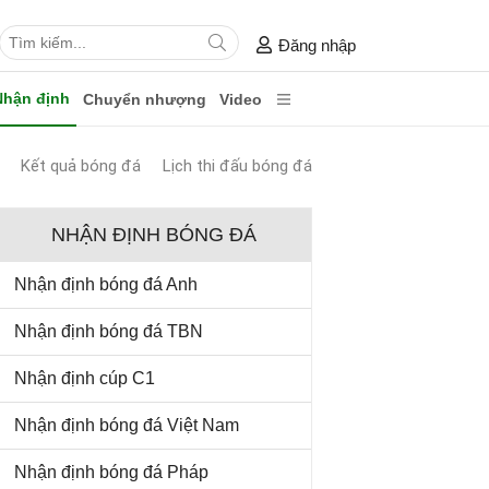
Đăng nhập
Nhận định
Chuyển nhượng
Video
Kết quả bóng đá
Lịch thi đấu bóng đá
NHẬN ĐỊNH BÓNG ĐÁ
Nhận định bóng đá Anh
Nhận định bóng đá TBN
Nhận định cúp C1
Nhận định bóng đá Việt Nam
Nhận định bóng đá Pháp