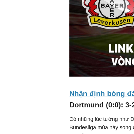
Nhận định bóng đ
Dortmund (0:0): 3-
Có những lúc tưởng như D
Bundesliga mùa này song cá