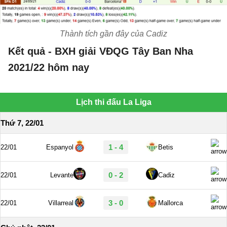
Thành tích gần đây của Cadiz
Kết quả - BXH giải VĐQG Tây Ban Nha
2021/22 hôm nay