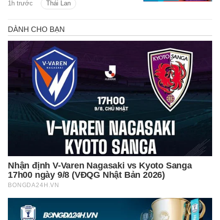
1h trước
Thái Lan
trận toàn thắng.