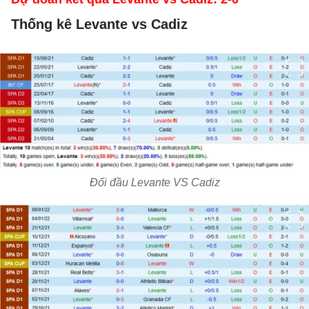
Thống kê Levante vs Cadiz
Đối đầu Levante VS Cadiz