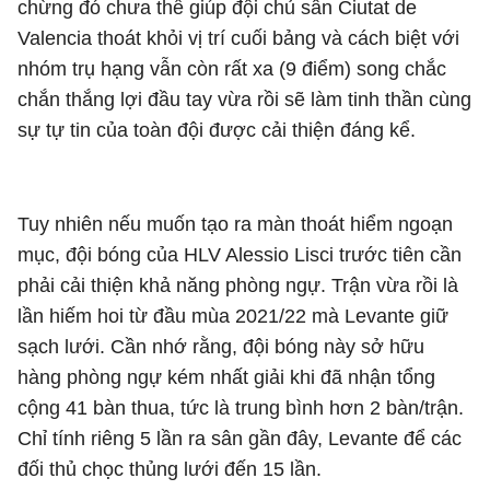
chừng đó chưa thể giúp đội chủ sân Ciutat de
Valencia thoát khỏi vị trí cuối bảng và cách biệt với
nhóm trụ hạng vẫn còn rất xa (9 điểm) song chắc
chắn thắng lợi đầu tay vừa rồi sẽ làm tinh thần cùng
sự tự tin của toàn đội được cải thiện đáng kể.
Tuy nhiên nếu muốn tạo ra màn thoát hiểm ngoạn
mục, đội bóng của HLV Alessio Lisci trước tiên cần
phải cải thiện khả năng phòng ngự. Trận vừa rồi là
lần hiếm hoi từ đầu mùa 2021/22 mà Levante giữ
sạch lưới. Cần nhớ rằng, đội bóng này sở hữu
hàng phòng ngự kém nhất giải khi đã nhận tổng
cộng 41 bàn thua, tức là trung bình hơn 2 bàn/trận.
Chỉ tính riêng 5 lần ra sân gần đây, Levante để các
đối thủ chọc thủng lưới đến 15 lần.