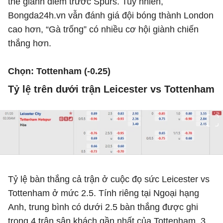
thể giành điểm trước Spurs. Tuy nhiên,
Bongda24h.vn vẫn đánh giá đội bóng thành London
cao hơn, “Gà trống” có nhiều cơ hội giành chiến
thắng hơn.
Chọn: Tottenham (-0.25)
Tỷ lệ trên dưới trận Leicester vs Tottenham
Tỷ lệ bàn thắng cả trận ở cuộc đọ sức Leicester vs
Tottenham ở mức 2.5. Tính riêng tại Ngoại hạng
Anh, trung bình có dưới 2.5 bàn thắng được ghi
trong 4 trận sân khách gần nhất của Tottenham. 3