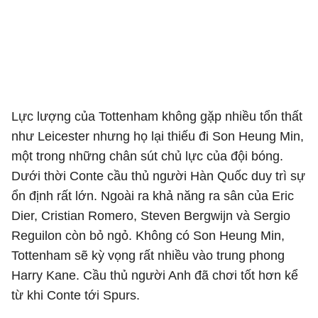
Lực lượng của Tottenham không gặp nhiều tổn thất
như Leicester nhưng họ lại thiếu đi Son Heung Min,
một trong những chân sút chủ lực của đội bóng.
Dưới thời Conte cầu thủ người Hàn Quốc duy trì sự
ổn định rất lớn. Ngoài ra khả năng ra sân của Eric
Dier, Cristian Romero, Steven Bergwijn và Sergio
Reguilon còn bỏ ngỏ. Không có Son Heung Min,
Tottenham sẽ kỳ vọng rất nhiều vào trung phong
Harry Kane. Cầu thủ người Anh đã chơi tốt hơn kể
từ khi Conte tới Spurs.