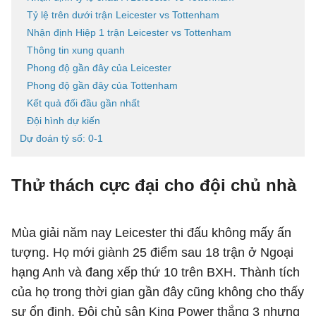
Tỷ lệ trên dưới trận Leicester vs Tottenham
Nhận định Hiệp 1 trận Leicester vs Tottenham
Thông tin xung quanh
Phong độ gần đây của Leicester
Phong độ gần đây của Tottenham
Kết quả đối đầu gần nhất
Đội hình dự kiến
Dự đoán tỷ số: 0-1
Thử thách cực đại cho đội chủ nhà
Mùa giải năm nay Leicester thi đấu không mấy ấn
tượng. Họ mới giành 25 điểm sau 18 trận ở Ngoại
hạng Anh và đang xếp thứ 10 trên BXH. Thành tích
của họ trong thời gian gần đây cũng không cho thấy
sự ổn định. Đội chủ sân King Power thắng 3 nhưng