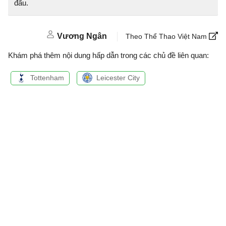
đấu.
Vương Ngân
Theo Thể Thao Việt Nam
Khám phá thêm nội dung hấp dẫn trong các chủ đề liên quan:
Tottenham
Leicester City