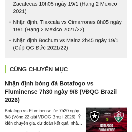
Zacatecas 10h05 ngày 19/1 (Hạng 2 Mexico
2021)
Nhận định, Tlaxcala vs Cimarrones 8h05 ngày
19/1 (Hạng 2 Mexico 2021/22)
Nhận định Bochum vs Mainz 2h45 ngày 19/1
(Cúp QG Đức 2021/22)
CÙNG CHUYÊN MỤC
Nhận định bóng đá Botafogo vs
Fluminense 7h30 ngày 9/8 (VĐQG Brazil
2026)
Botafogo vs Fluminense lúc 7h30 ngày
9/8 (Vòng 22 giải VĐQG Brazil 2026): Ý
kiến chuyên gia, dự đoán kết quả, nhận
định - phân tích trận đấu, thống kê chi