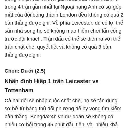
trong 4 trận gần nhất tại Ngoại hạng Anh có sự góp
mặt của đội bóng thành London đều không có quá 2
bàn thắng được ghi. Về phía Leicester, dù có lợi thế
sân nhà song họ sẽ không mạo hiểm chơi tấn công
trước đội khách. Trận đấu có thể sẽ diễn ra với thế
trận chặt chẽ, quyết liệt và không có quá 3 bàn
thắng được ghi.
Chọn: Dưới (2.5)
Nhận định Hiệp 1 trận Leicester vs
Tottenham
Cả hai đội sẽ nhập cuộc chặt chẽ, họ sẽ tận dụng
sơ hở từ hàng thủ đối phương để hy vọng tìm kiếm
bàn thắng. Bongda24h.vn dự đoán sẽ không có
nhiều cơ hội trong 45 phút đầu tiên, và nhiều khả