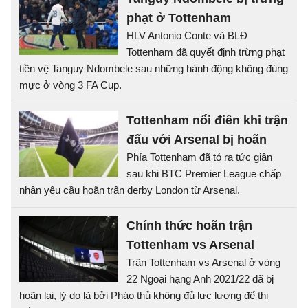
phạt ở Tottenham
HLV Antonio Conte và BLĐ
Tottenham đã quyết định trừng phạt
tiền vệ Tanguy Ndombele sau những hành động không đúng
mực ở vòng 3 FA Cup.
Tottenham nổi điên khi trận
đấu với Arsenal bị hoãn
Phía Tottenham đã tỏ ra tức giận
sau khi BTC Premier League chấp
nhận yêu cầu hoãn trận derby London từ Arsenal.
Chính thức hoãn trận
Tottenham vs Arsenal
Trận Tottenham vs Arsenal ở vòng
22 Ngoại hạng Anh 2021/22 đã bị
hoãn lại, lý do là bởi Pháo thủ không đủ lực lượng để thi