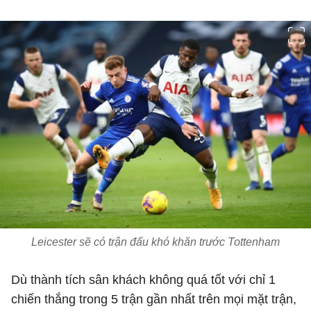
Leicester sẽ có trận đấu khó khăn trước Tottenham
Dù thành tích sân khách không quá tốt với chỉ 1
chiến thắng trong 5 trận gần nhất trên mọi mặt trận,