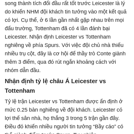
song thành tích đối đầu rất tốt trước Leicester là lý
do khiến NHM đội khách tin tưởng vào một kết quả
có lợi. Cụ thể, ở 6 lần gần nhất gặp nhau trên mọi
đấu trường, Tottenham đã có 4 lần đánh bại
Leicester. Nhận định Leicester vs Tottenham
nghiêng về phía Spurs. Với việc đội chủ nhà thiếu
nhiều trụ cột, đây là cơ hội để thầy trò Conte giành
thêm 3 điểm, qua đó rút ngắn khoảng cách với
nhóm dẫn đầu.
Nhận định tỷ lệ châu Á Leicester vs
Tottenham
Tỷ lệ trận Leicester vs Tottenham được ấn định ở
mức 0.25 bàn nghiêng về đội khách. Leicester có
lợi thế sân nhà, họ thắng 3 trong 5 trận gần đây.
Điều đó khiến nhiều người tin tưởng “Bầy cáo” có