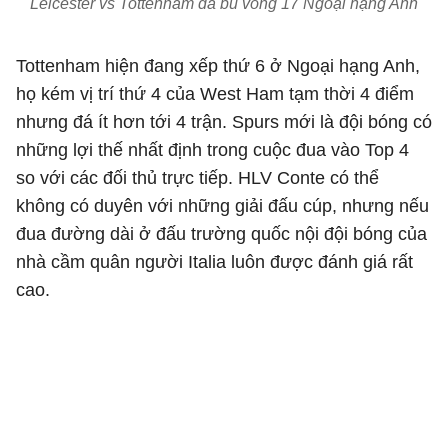
Leicester vs Tottenham đá bù vòng 17 Ngoại hạng Anh
Tottenham hiện đang xếp thứ 6 ở Ngoại hạng Anh,
họ kém vị trí thứ 4 của West Ham tạm thời 4 điểm
nhưng đá ít hơn tới 4 trận. Spurs mới là đội bóng có
những lợi thế nhất định trong cuộc đua vào Top 4
so với các đối thủ trực tiếp. HLV Conte có thể
không có duyên với những giải đấu cúp, nhưng nếu
đua đường dài ở đấu trường quốc nội đội bóng của
nhà cầm quân người Italia luôn được đánh giá rất
cao.