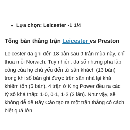
Lựa chọn:
Leicester -1 1/4
Tổng bàn thắng trận
Leicester
vs Preston
Leicester đã ghi đến 18 bàn sau 9 trận mùa này, chỉ
thua mỗi Norwich. Tuy nhiên, đa số những pha lập
công của họ chủ yếu đến từ sân khách (13 bàn)
trong khi số bàn ghi được trên sân nhà lại khá
khiêm tốn (5 bàn). 4 trận ở King Power đều ra các
tỷ số khá thấp: 1-0, 0-1, 1-2 (2 lần). Như vậy, sẽ
không dễ để Bầy Cáo tạo ra một trận thắng có cách
biệt quá lớn.