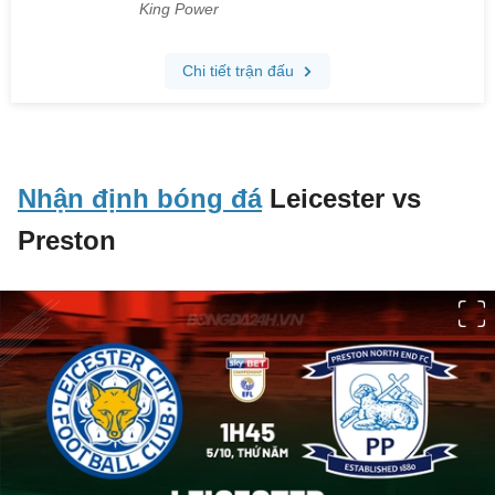
Nhận định bóng đá
Leicester vs
Preston