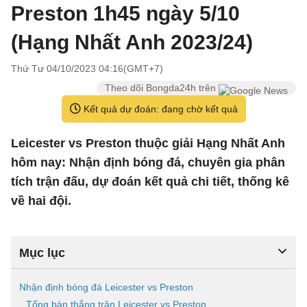
Preston 1h45 ngày 5/10
(Hạng Nhất Anh 2023/24)
Thứ Tư 04/10/2023 04:16(GMT+7)
Theo dõi Bongda24h trên
Kết quả dự đoán: đang chờ kết quả
Leicester vs Preston thuộc giải Hạng Nhất Anh
hôm nay: Nhận định bóng đá, chuyên gia phân
tích trận đấu, dự đoán kết quả chi tiết, thống kê
về hai đội.
Mục lục
Nhận định bóng đá Leicester vs Preston
Tổng bàn thắng trận Leicester vs Preston