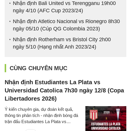
Nhận định Bali United vs Terengganu 19h00
ngày 4/10 (AFC Cup 2023/24)
Nhận định Atletico Nacional vs Rionegro 8h30
ngày 05/10 (Cúp QG Colombia 2023)
Nhận định Rotherham vs Bristol City 2h00
ngày 5/10 (Hạng nhất Anh 2023/24)
CÙNG CHUYÊN MỤC
Nhận định Estudiantes La Plata vs
Universidad Catolica 7h30 ngày 12/8 (Copa
Libertadores 2026)
Ý kiến chuyên gia, dự đoán kết quả,
thông tin phân tích - nhận định bóng đá
trận đấu Estudiantes La Plata vs
Universidad Catolica cúp C1 Nam