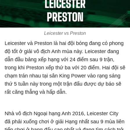
Leicester vs Preston
Leicester và Preston là hai đội bóng đang có phong
độ tốt ở giải vô địch Anh mùa này. Leicester đang
dẫn đầu bảng xếp hạng với 24 điểm sau 9 trận,
trong khi Preston xếp thứ ba với 20 điểm. Hai đội sẽ
chạm trán nhau tại sân King Power vào rạng sáng
thứ 5 tuần này trong một trận đấu được dự báo sẽ
rất căng thẳng và hấp dẫn.
Nhà vô địch Ngoại hạng Anh 2016, Leicester City
đã phải xuống chơi ở giải Hạng nhất sau 9 mùa liên
tiếp chơi ở hạng đấu cao nhất và đang tìm cách trở