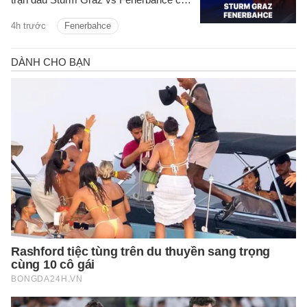
C1/UEFA Champions League 2026/27
4h trước
Fenerbahce
hôm nay.