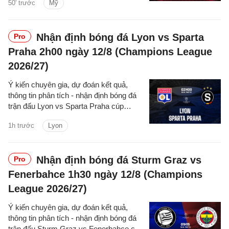
50' trước
Mỹ
Mỹ/Copa Libertadores 2026 hôm nay.
Nhận định bóng đá Lyon vs Sparta
Pro
Praha 2h00 ngày 12/8 (Champions League
2026/27)
Ý kiến chuyên gia, dự đoán kết quả,
thông tin phân tích - nhận định bóng đá
trận đấu Lyon vs Sparta Praha cúp
C1/UEFA Champions League 2026/27
1h trước
Lyon
hôm nay.
Nhận định bóng đá Sturm Graz vs
Pro
Fenerbahce 1h30 ngày 12/8 (Champions
League 2026/27)
Ý kiến chuyên gia, dự đoán kết quả,
thông tin phân tích - nhận định bóng đá
trận đấu Sturm Graz vs Fenerbahce cúp