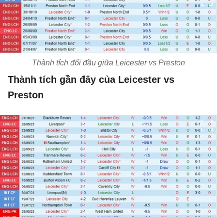
Thành tích đối đầu giữa Leicester vs Preston
Thành tích gần đây của Leicester vs
Preston