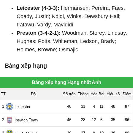
Leicester (4-3-3):
Hermansen; Pereira, Faes,
Coady, Justin; Ndidi, Winks, Dewsbury-Hall;
Fatawu, Vardy, Mavididi
Preston (3-4-2-1):
Woodman; Storey, Lindsay,
Hughes; Potts, Whiteman, Ledson, Brady;
Holmes, Browne; Osmajic
Bảng xếp hạng