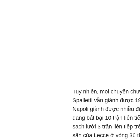
Tuy nhiên, mọi chuyện chư
Spalletti vẫn giành được 1
Napoli giành được nhiều đi
đang bất bại 10 trận liên t
sạch lưới 3 trận liên tiếp 
sân của Lecce ở vòng 36 t