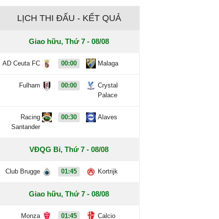
LỊCH THI ĐẤU - KẾT QUẢ
Giao hữu, Thứ 7 - 08/08
AD Ceuta FC
00:00
Malaga
Fulham
00:00
Crystal
Palace
Racing
00:30
Alaves
Santander
VĐQG Bỉ, Thứ 7 - 08/08
Club Brugge
01:45
Kortrijk
Giao hữu, Thứ 7 - 08/08
Monza
01:45
Calcio