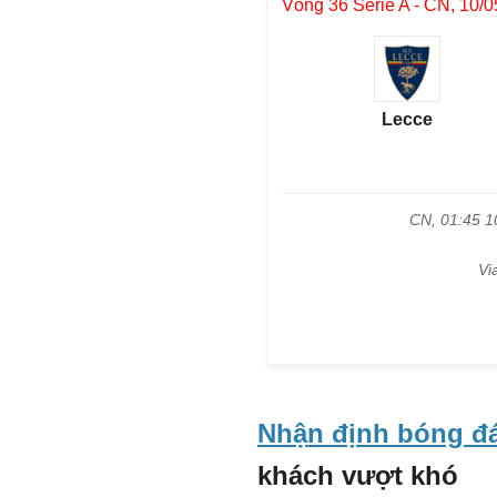
Nhận định bóng đ
khách vượt khó