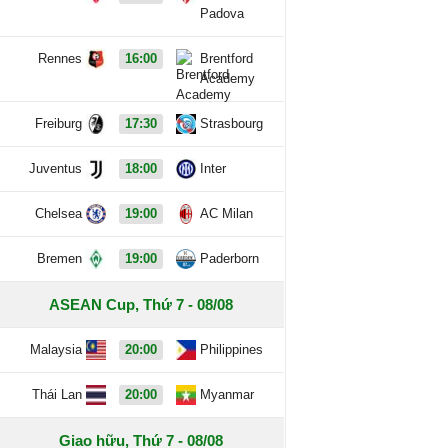
Padova
Rennes
16:00
Brentford
Academy
Freiburg
17:30
Strasbourg
Juventus
18:00
Inter
Chelsea
19:00
AC Milan
Bremen
19:00
Paderborn
ASEAN Cup, Thứ 7 - 08/08
Malaysia
20:00
Philippines
Thái Lan
20:00
Myanmar
Giao hữu, Thứ 7 - 08/08