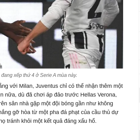
đang xếp thứ 4 ở Serie A mùa này.
ắng với Milan, Juventus chỉ có thể nhận thêm một
ơn nữa, dù đã chơi áp đảo trước Hellas Verona,
rên sân nhà gặp một đội bóng gần như không
thắng gỡ hòa từ một pha đá phạt của cầu thủ dự
họ tránh khỏi một kết quả đáng xấu hổ.