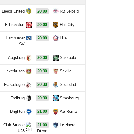
Leeds United
20:00
RB Leipzig
E.Frankfurt
20:00
Hull City
Hamburger
20:00
Lille
SV
Augsburg
20:30
Sassuolo
Leverkusen
20:30
Sevilla
FC Cologne
20:30
Sociedad
Freiburg
20:30
Strasbourg
Brighton
21:00
AS Roma
Club Brugge
21:00
Le Havre
Dừng
U23