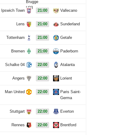
Ipswich Town
21:00
Vallecano
Lens
21:00
Sunderland
Tottenham
21:00
Getafe
Bremen
21:00
Paderborn
Schalke 04
22:00
Atalanta
Angers
22:00
Lorient
Man United
22:00
Paris Saint-
Germa
Stuttgart
22:00
Everton
Rennes
22:00
Brentford