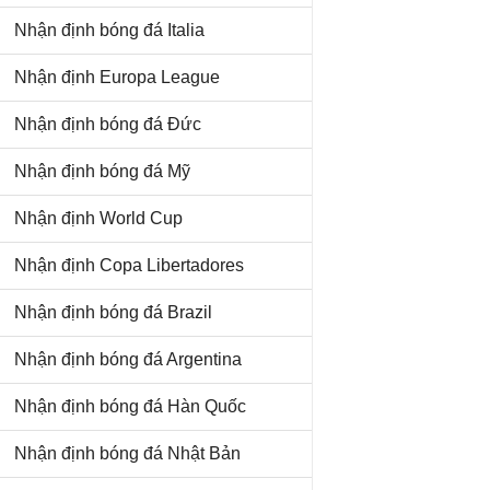
Nhận định bóng đá Italia
Nhận định Europa League
Nhận định bóng đá Đức
Nhận định bóng đá Mỹ
Nhận định World Cup
Nhận định Copa Libertadores
Nhận định bóng đá Brazil
Nhận định bóng đá Argentina
Nhận định bóng đá Hàn Quốc
Nhận định bóng đá Nhật Bản