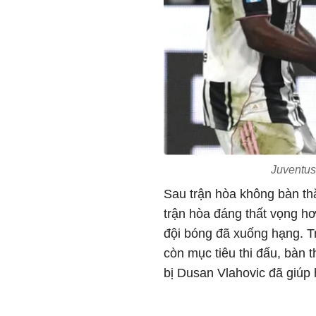
Juventus 
Sau trận hòa không bàn th
trận hòa đáng thất vọng h
đội bóng đã xuống hạng. T
còn mục tiêu thi đấu, bàn 
bị Dusan Vlahovic đã giúp 