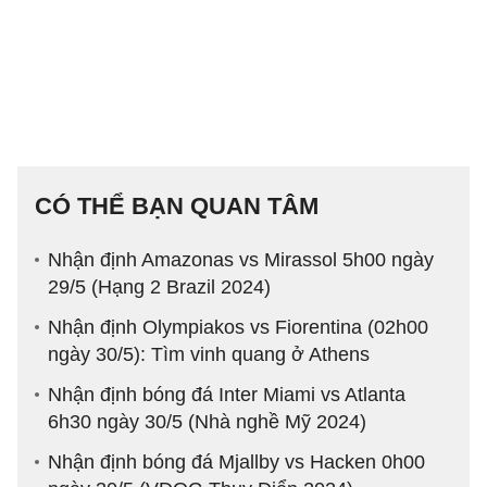
CÓ THỂ BẠN QUAN TÂM
Nhận định Amazonas vs Mirassol 5h00 ngày
29/5 (Hạng 2 Brazil 2024)
Nhận định Olympiakos vs Fiorentina (02h00
ngày 30/5): Tìm vinh quang ở Athens
Nhận định bóng đá Inter Miami vs Atlanta
6h30 ngày 30/5 (Nhà nghề Mỹ 2024)
Nhận định bóng đá Mjallby vs Hacken 0h00