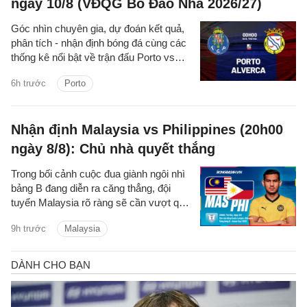
ngày 10/8 (VĐQG Bồ Đào Nha 2026/27)
Góc nhìn chuyên gia, dự đoán kết quả,
phân tích - nhận định bóng đá cùng các
thống kê nổi bật về trận đấu Porto vs
Alverca thuộc giải VĐQG Bồ Đào Nha
6h trước
Porto
2026/27 đêm nay.
Nhận định Malaysia vs Philippines (20h00
ngày 8/8): Chủ nhà quyết thắng
Trong bối cảnh cuộc đua giành ngôi nhì
bảng B đang diễn ra căng thẳng, đội
tuyển Malaysia rõ ràng sẽ cần vượt qua
Philippines để chắc suất đi tiếp.
9h trước
Malaysia