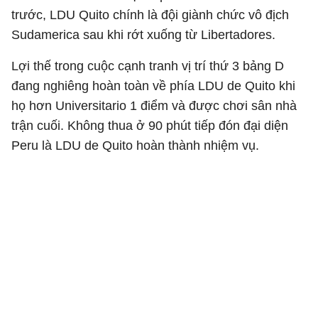
trước, LDU Quito chính là đội giành chức vô địch
Sudamerica sau khi rớt xuống từ Libertadores.
Lợi thế trong cuộc cạnh tranh vị trí thứ 3 bảng D
đang nghiêng hoàn toàn về phía LDU de Quito khi
họ hơn Universitario 1 điểm và được chơi sân nhà
trận cuối. Không thua ở 90 phút tiếp đón đại diện
Peru là LDU de Quito hoàn thành nhiệm vụ.