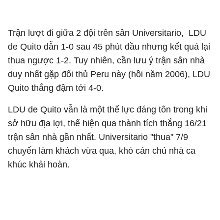
Trận lượt đi giữa 2 đội trên sân Universitario, LDU
de Quito dẫn 1-0 sau 45 phút đầu nhưng kết quả lại
thua ngược 1-2. Tuy nhiên, cần lưu ý trận sân nhà
duy nhất gặp đối thủ Peru này (hồi năm 2006), LDU
Quito thắng đậm tới 4-0.
LDU de Quito vẫn là một thế lực đáng tôn trong khi
sở hữu địa lợi, thể hiện qua thành tích thắng 16/21
trận sân nhà gần nhất. Universitario "thua" 7/9
chuyến làm khách vừa qua, khó cản chủ nhà ca
khúc khải hoàn.