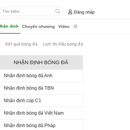
Đăng nhập
Nhận định
Chuyển nhượng
Video
Kết quả bóng đá
Lịch thi đấu bóng đá
NHẬN ĐỊNH BÓNG ĐÁ
Nhận định bóng đá Anh
Nhận định bóng đá TBN
Nhận định cúp C1
Nhận định bóng đá Việt Nam
Nhận định bóng đá Pháp