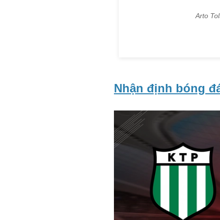
Nhận định bóng đ