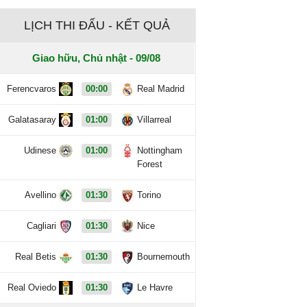
LỊCH THI ĐẤU - KẾT QUẢ
Giao hữu, Chủ nhật - 09/08
Ferencvaros
00:00
Real Madrid
Galatasaray
01:00
Villarreal
Udinese
01:00
Nottingham
Forest
Avellino
01:30
Torino
Cagliari
01:30
Nice
Real Betis
01:30
Bournemouth
Real Oviedo
01:30
Le Havre