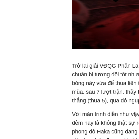
Trở lại giải VĐQG Phần L
chuẩn bị tương đối tốt như
bóng này vừa để thua liên 
mùa, sau 7 lượt trận, thầy
thắng (thua 5), qua đó ngụp
Với màn trình diễn như vậ
đêm nay là không thật sự 
phong độ Haka cũng đang k