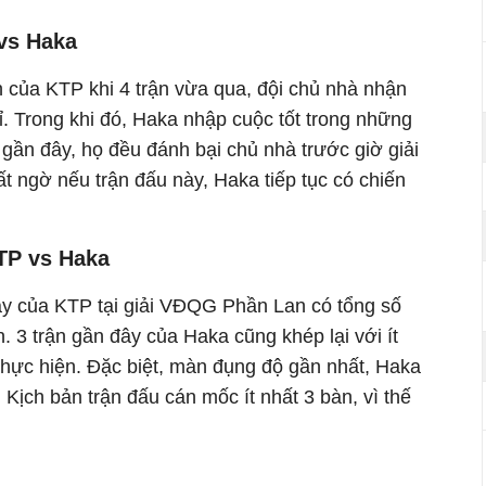
vs Haka
 của KTP khi 4 trận vừa qua, đội chủ nhà nhận
hỉ. Trong khi đó, Haka nhập cuộc tốt trong những
 gần đây, họ đều đánh bại chủ nhà trước giờ giải
ất ngờ nếu trận đấu này, Haka tiếp tục có chiến
TP vs Haka
y của KTP tại giải VĐQG Phần Lan có tổng số
. 3 trận gần đây của Haka cũng khép lại với ít
thực hiện. Đặc biệt, màn đụng độ gần nhất, Haka
 Kịch bản trận đấu cán mốc ít nhất 3 bàn, vì thế
.