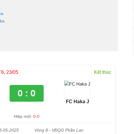
ka
aka