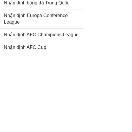
Nhận định bóng đá Trung Quốc
Nhận định Europa Conference
League
Nhận định AFC Champions League
Nhận định AFC Cup