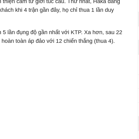
 thiện cảm từ giới túc cầu. Thứ nhất, Haka đang
hách khi 4 trận gần đây, họ chỉ thua 1 lần duy
n 5 lần đụng độ gần nhất với KTP. Xa hơn, sau 22
hoàn toàn áp đảo với 12 chiến thắng (thua 4).