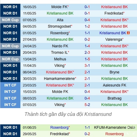
Thành tích gần đây của đội Kristiansund