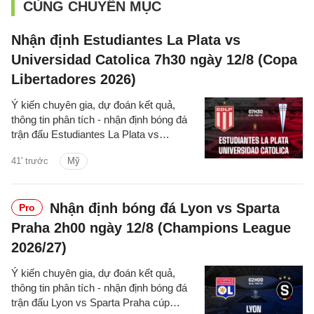
CÙNG CHUYÊN MỤC
Nhận định Estudiantes La Plata vs
Universidad Catolica 7h30 ngày 12/8 (Copa
Libertadores 2026)
Ý kiến chuyên gia, dự đoán kết quả,
thông tin phân tích - nhận định bóng đá
trận đấu Estudiantes La Plata vs
Universidad Catolica cúp C1 Nam
41' trước
Mỹ
Mỹ/Copa Libertadores 2026 hôm nay.
Nhận định bóng đá Lyon vs Sparta
Pro
Praha 2h00 ngày 12/8 (Champions League
2026/27)
Ý kiến chuyên gia, dự đoán kết quả,
thông tin phân tích - nhận định bóng đá
trận đấu Lyon vs Sparta Praha cúp