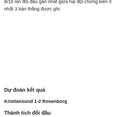
8/10 lần đối đầu gần nhất giữa hai đội chứng kiến ít
nhất 3 bàn thắng được ghi.
Dự đoán kết quả
Kristiansund 1-2 Rosenborg
Thành tích đối đầu