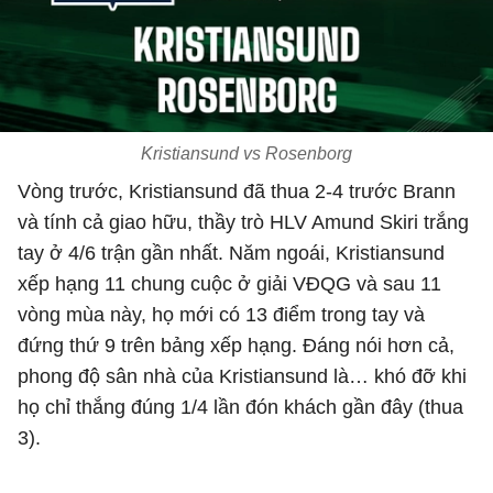
Kristiansund vs Rosenborg
Vòng trước, Kristiansund đã thua 2-4 trước Brann
và tính cả giao hữu, thầy trò HLV Amund Skiri trắng
tay ở 4/6 trận gần nhất. Năm ngoái, Kristiansund
xếp hạng 11 chung cuộc ở giải VĐQG và sau 11
vòng mùa này, họ mới có 13 điểm trong tay và
đứng thứ 9 trên bảng xếp hạng. Đáng nói hơn cả,
phong độ sân nhà của Kristiansund là… khó đỡ khi
họ chỉ thắng đúng 1/4 lần đón khách gần đây (thua
3).