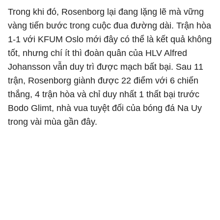
Trong khi đó, Rosenborg lại đang lặng lẽ mà vững
vàng tiến bước trong cuộc đua đường dài. Trận hòa
1-1 với KFUM Oslo mới đây có thể là kết quả không
tốt, nhưng chí ít thì đoàn quân của HLV Alfred
Johansson vẫn duy trì được mạch bất bại. Sau 11
trận, Rosenborg giành được 22 điểm với 6 chiến
thắng, 4 trận hòa và chỉ duy nhất 1 thất bại trước
Bodo Glimt, nhà vua tuyệt đối của bóng đá Na Uy
trong vài mùa gần đây.