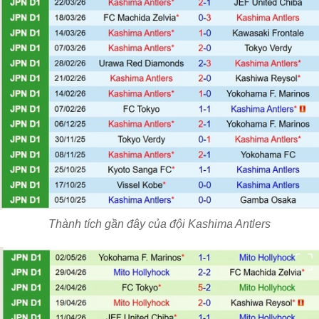
Thành tích gần đây của đội Kashima Antlers