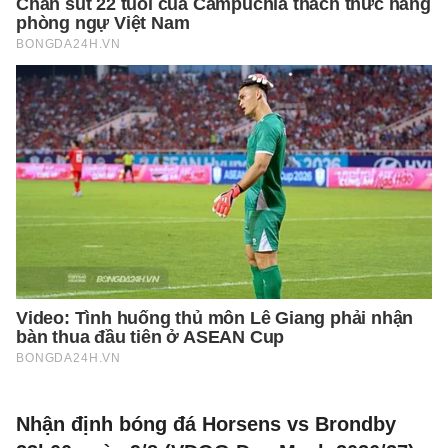
Nhận định bóng đá Horsens vs Brondby