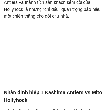
Antlers và thành tích sân khách kém cỏi của
Hollyhock là những “chỉ dấu” quan trọng báo hiệu
một chiến thắng cho đội chủ nhà.
Nhận định hiệp 1 Kashima Antlers vs Mito
Hollyhock