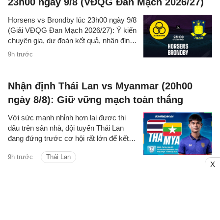
23h00 ngày 9/8 (VĐQG Đan Mạch 2026/27)
Horsens vs Brondby lúc 23h00 ngày 9/8
(Giải VĐQG Đan Mạch 2026/27): Ý kiến
chuyên gia, dự đoán kết quả, nhận định
- phân tích trận đấu, thống kê chi tiết về
9h trước
hai đội.
Nhận định Thái Lan vs Myanmar (20h00
ngày 8/8): Giữ vững mạch toàn thắng
Với sức mạnh nhỉnh hơn lại được thi
đấu trên sân nhà, đội tuyển Thái Lan
đang đứng trước cơ hội rất lớn để kết
thúc vòng bảng ASEAN Cup 2026 với 4
9h trước
Thái Lan
trận toàn thắng.
X
Nhận định bóng đá IFK Goteborg vs Kalmar
21h30 ngày 9/8 (VĐQG Thụy Điển 2026)