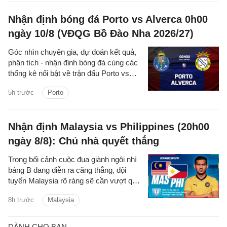
Nhận định bóng đá Porto vs Alverca 0h00
ngày 10/8 (VĐQG Bồ Đào Nha 2026/27)
Góc nhìn chuyên gia, dự đoán kết quả,
phân tích - nhận định bóng đá cùng các
thống kê nổi bật về trận đấu Porto vs
Alverca thuộc giải VĐQG Bồ Đào Nha
5h trước
Porto
2026/27 đêm nay.
Nhận định Malaysia vs Philippines (20h00
ngày 8/8): Chủ nhà quyết thắng
Trong bối cảnh cuộc đua giành ngôi nhì
bảng B đang diễn ra căng thẳng, đội
tuyển Malaysia rõ ràng sẽ cần vượt qua
Philippines để chắc suất đi tiếp.
8h trước
Malaysia