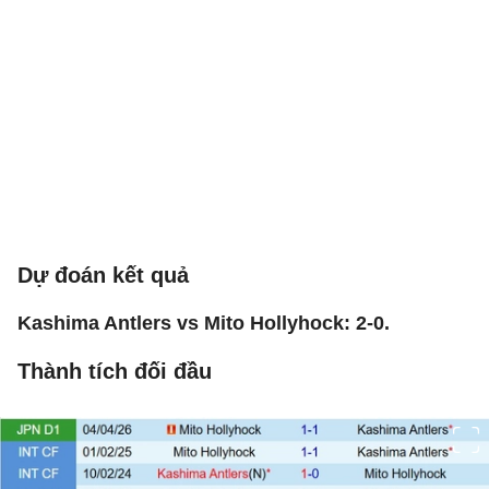
Dự đoán kết quả
Kashima Antlers vs Mito Hollyhock: 2-0.
Thành tích đối đầu