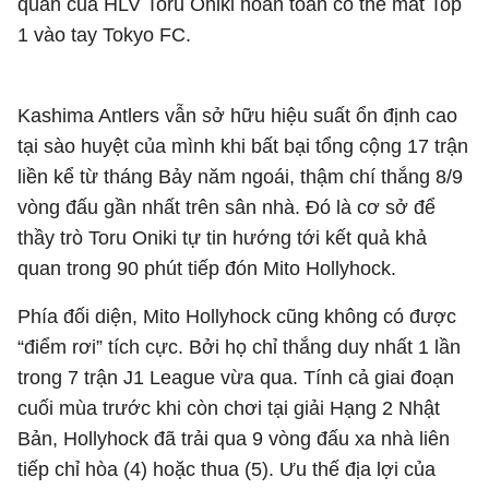
quân của HLV Toru Oniki hoàn toàn có thể mất Top
1 vào tay Tokyo FC.
Kashima Antlers vẫn sở hữu hiệu suất ổn định cao
tại sào huyệt của mình khi bất bại tổng cộng 17 trận
liền kể từ tháng Bảy năm ngoái, thậm chí thắng 8/9
vòng đấu gần nhất trên sân nhà. Đó là cơ sở để
thầy trò Toru Oniki tự tin hướng tới kết quả khả
quan trong 90 phút tiếp đón Mito Hollyhock.
Phía đối diện, Mito Hollyhock cũng không có được
“điểm rơi” tích cực. Bởi họ chỉ thắng duy nhất 1 lần
trong 7 trận J1 League vừa qua. Tính cả giai đoạn
cuối mùa trước khi còn chơi tại giải Hạng 2 Nhật
Bản, Hollyhock đã trải qua 9 vòng đấu xa nhà liên
tiếp chỉ hòa (4) hoặc thua (5). Ưu thế địa lợi của