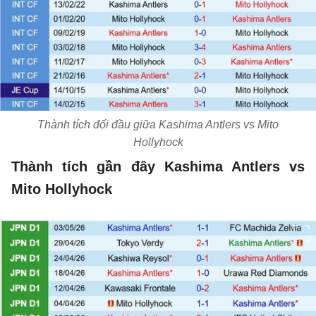
Thành tích đối đầu giữa Kashima Antlers vs Mito
Hollyhock
Thành tích gần đây Kashima Antlers vs
Mito Hollyhock