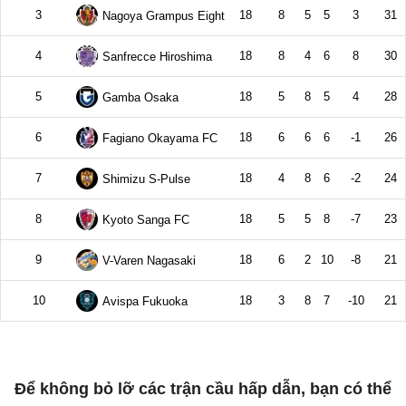
Để không bỏ lỡ các trận cầu hấp dẫn, bạn có thể