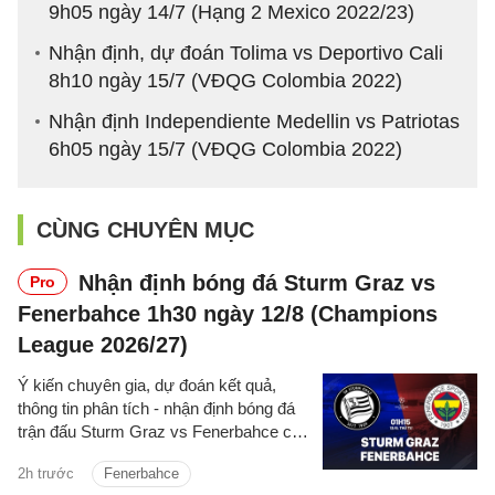
9h05 ngày 14/7 (Hạng 2 Mexico 2022/23)
Nhận định, dự đoán Tolima vs Deportivo Cali
8h10 ngày 15/7 (VĐQG Colombia 2022)
Nhận định Independiente Medellin vs Patriotas
6h05 ngày 15/7 (VĐQG Colombia 2022)
CÙNG CHUYÊN MỤC
Nhận định bóng đá Sturm Graz vs
Pro
Fenerbahce 1h30 ngày 12/8 (Champions
League 2026/27)
Ý kiến chuyên gia, dự đoán kết quả,
thông tin phân tích - nhận định bóng đá
trận đấu Sturm Graz vs Fenerbahce cúp
C1/UEFA Champions League 2026/27
2h trước
Fenerbahce
hôm nay.