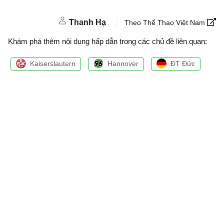
Thanh Hạ
Theo Thể Thao Việt Nam
Khám phá thêm nội dung hấp dẫn trong các chủ đề liên quan:
Kaiserslautern
Hannover
ĐT Đức