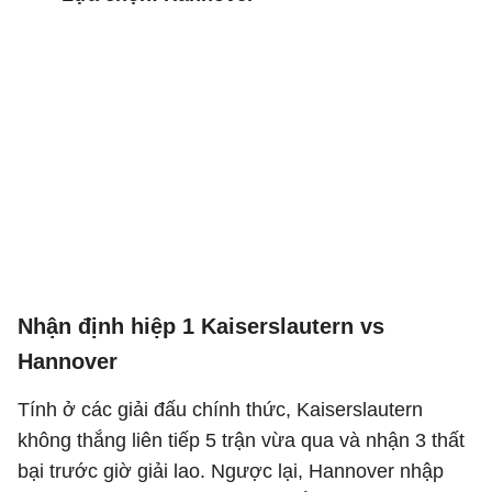
Nhận định hiệp 1 Kaiserslautern vs
Hannover
Tính ở các giải đấu chính thức, Kaiserslautern
không thắng liên tiếp 5 trận vừa qua và nhận 3 thất
bại trước giờ giải lao. Ngược lại, Hannover nhập