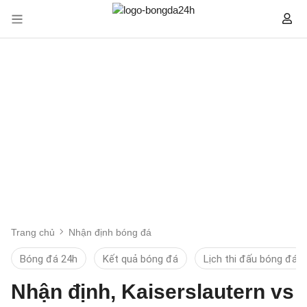
Trang chủ
Nhận định bóng đá
Bóng đá 24h
Kết quả bóng đá
Lịch thi đấu bóng đá
Nhận định, Kaiserslautern vs