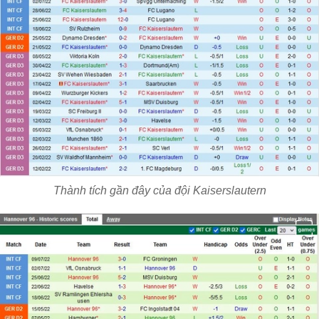
Thành tích gần đây của đội Kaiserslautern