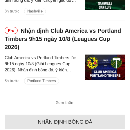
định bóng đá, ý kiến chuyên gia, dự
đoán kết quả, phân tích - thống kê trận
8h trước
Nashville
đấu.
Nhận định Club America vs Portland
Pro
Timbers 9h15 ngày 10/8 (Leagues Cup
2026)
Club America vs Portland Timbers lúc
9h15 ngày 10/8 (Giải Leagues Cup
2026): Nhận định bóng đá, ý kiến
chuyên gia, dự đoán kết quả, phân tích -
8h trước
Portland Timbers
thống kê trận đấu.
Xem thêm
NHẬN ĐỊNH BÓNG ĐÁ