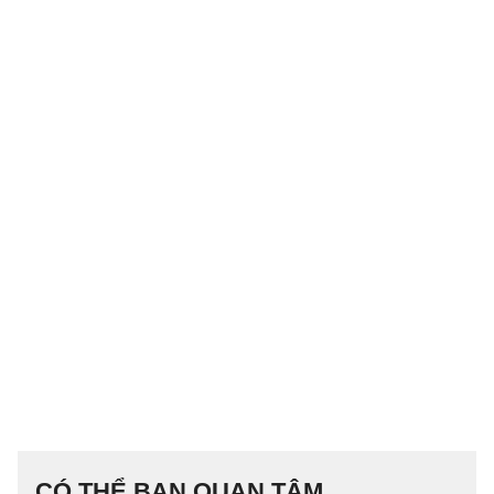
CÓ THỂ BẠN QUAN TÂM