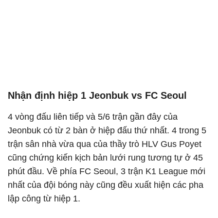
Nhận định hiệp 1 Jeonbuk vs FC Seoul
4 vòng đấu liên tiếp và 5/6 trận gần đây của
Jeonbuk có từ 2 bàn ở hiệp đấu thứ nhất. 4 trong 5
trận sân nhà vừa qua của thầy trò HLV Gus Poyet
cũng chứng kiến kịch bản lưới rung tương tự ở 45
phút đầu. Về phía FC Seoul, 3 trận K1 League mới
nhất của đội bóng này cũng đều xuất hiện các pha
lập công từ hiệp 1.