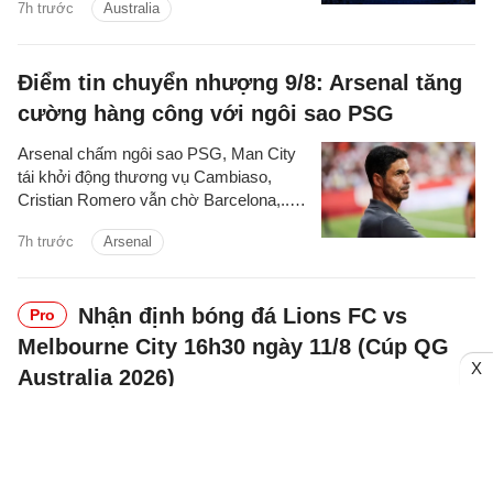
7h trước
Australia
hôm nay.
Điểm tin chuyển nhượng 9/8: Arsenal tăng
cường hàng công với ngôi sao PSG
Arsenal chấm ngôi sao PSG, Man City
tái khởi động thương vụ Cambiaso,
Cristian Romero vẫn chờ Barcelona,...là
những tin tức bóng đá nổi bật trong điểm
7h trước
Arsenal
tin bóng đá sáng 9/8.
Nhận định bóng đá Lions FC vs
Pro
Melbourne City 16h30 ngày 11/8 (Cúp QG
X
Australia 2026)
Góc nhìn chuyên gia, dự đoán kết quả,
phân tích - nhận định bóng đá cùng các
thống kê nổi bật về trận đấu Lions FC vs
Melbourne City cúp quốc gia Australia