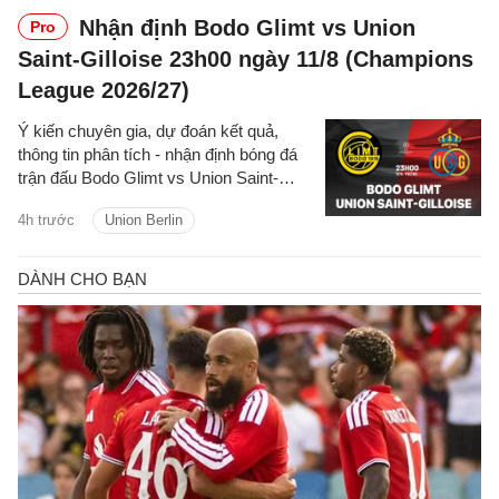
Nhận định Bodo Glimt vs Union
Pro
Saint-Gilloise 23h00 ngày 11/8 (Champions
League 2026/27)
Ý kiến chuyên gia, dự đoán kết quả,
thông tin phân tích - nhận định bóng đá
trận đấu Bodo Glimt vs Union Saint-
Gilloise cúp C1/UEFA Champions
4h trước
Union Berlin
League 2026/27 hôm nay.