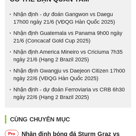
Nhận định - dự đoán Gangwon vs Daegu
17h00 ngày 21/6 (VĐQG Hàn Quốc 2025)
Nhận định Guatemala vs Panama 9h00 ngày
21/6 (Concacaf Gold Cup 2025)
Nhận định America Mineiro vs Criciuma 7h35
ngày 21/6 (Hạng 2 Brazil 2025)
Nhận định Gwangju vs Daejeon Citizen 17h00
ngày 22/6 (VĐQG Hàn Quốc 2025)
Nhận định - dự đoán Ferroviaria vs CRB 6h30
ngày 22/6 (Hạng 2 Brazil 2025)
CÙNG CHUYÊN MỤC
Nhận định bóng đá Sturm Graz vs
Pro