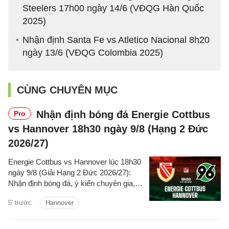
Steelers 17h00 ngày 14/6 (VĐQG Hàn Quốc
2025)
Nhận định Santa Fe vs Atletico Nacional 8h20
ngày 13/6 (VĐQG Colombia 2025)
CÙNG CHUYÊN MỤC
Nhận định bóng đá Energie Cottbus
Pro
vs Hannover 18h30 ngày 9/8 (Hạng 2 Đức
2026/27)
Energie Cottbus vs Hannover lúc 18h30
ngày 9/8 (Giải Hạng 2 Đức 2026/27):
Nhận định bóng đá, ý kiến chuyên gia,
dự đoán kết quả, thông tin phân tích trận
5' trước
Hannover
đấu chi tiết.