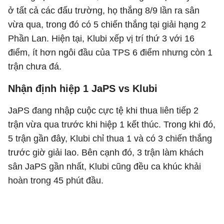
ở tất cả các đấu trường, họ thắng 8/9 lần ra sân
vừa qua, trong đó có 5 chiến thắng tại giải hạng 2
Phần Lan. Hiện tại, Klubi xếp vị trí thứ 3 với 16
điểm, ít hơn ngôi đầu của TPS 6 điểm nhưng còn 1
trận chưa đá.
Nhận định hiệp 1 JaPS vs Klubi
JaPS đang nhập cuộc cực tệ khi thua liên tiếp 2
trận vừa qua trước khi hiệp 1 kết thúc. Trong khi đó,
5 trận gần đây, Klubi chỉ thua 1 và có 3 chiến thắng
trước giờ giải lao. Bên cạnh đó, 3 trận làm khách
sân JaPS gần nhất, Klubi cũng đều ca khúc khải
hoàn trong 45 phút đầu.