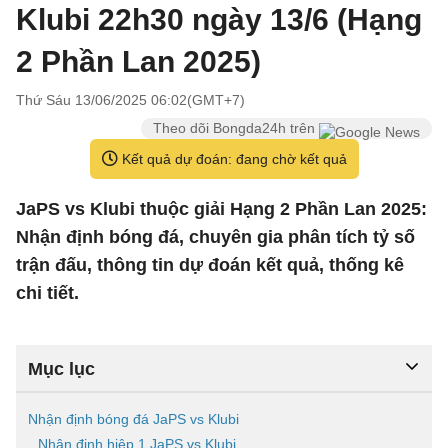
Klubi 22h30 ngày 13/6 (Hạng
2 Phần Lan 2025)
Thứ Sáu 13/06/2025 06:02(GMT+7)
Theo dõi Bongda24h trên
Kết quả dự đoán: đang chờ kết quả
JaPS vs Klubi thuộc giải Hạng 2 Phần Lan 2025:
Nhận định bóng đá, chuyên gia phân tích tỷ số
trận đấu, thông tin dự đoán kết quả, thống kê
chi tiết.
Mục lục
Nhận định bóng đá JaPS vs Klubi
Nhận định hiệp 1 JaPS vs Klubi