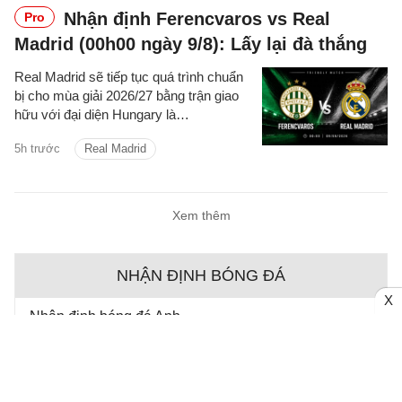
Nhận định Ferencvaros vs Real
Pro
Madrid (00h00 ngày 9/8): Lấy lại đà thắng
Real Madrid sẽ tiếp tục quá trình chuẩn
bị cho mùa giải 2026/27 bằng trận giao
hữu với đại diện Hungary là
Ferencvaros trên sân Groupama vào tối
5h trước
Real Madrid
thứ Bảy.
Xem thêm
NHẬN ĐỊNH BÓNG ĐÁ
X
Nhận định bóng đá Anh
Nhận định bóng đá TBN
Nhận định cúp C1