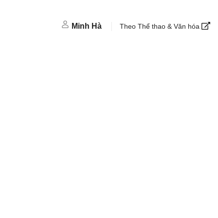
Minh Hà
Theo Thể thao & Văn hóa