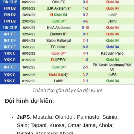
Thành tích gần đây của đội Klubi
Đội hình dự kiến:
JaPS
: Mustafa; Olander, Palmasto, Sainio,
Salo; Tapani, Kuosa, Omar Jama, Ahola;
Ristola, Mosawer Ahadi.