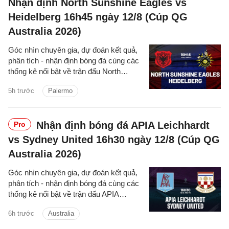
Nhận định North Sunshine Eagles vs
Heidelberg 16h45 ngày 12/8 (Cúp QG
Australia 2026)
Góc nhìn chuyên gia, dự đoán kết quả,
phân tích - nhận định bóng đá cùng các
thống kê nổi bật về trận đấu North
Sunshine Eagles vs Heidelberg cúp
5h trước
Palermo
quốc gia Australia hôm nay.
Nhận định bóng đá APIA Leichhardt
Pro
vs Sydney United 16h30 ngày 12/8 (Cúp QG
Australia 2026)
Góc nhìn chuyên gia, dự đoán kết quả,
phân tích - nhận định bóng đá cùng các
thống kê nổi bật về trận đấu APIA
Leichhardt vs Sydney United cúp quốc
6h trước
Australia
gia Australia hôm nay.