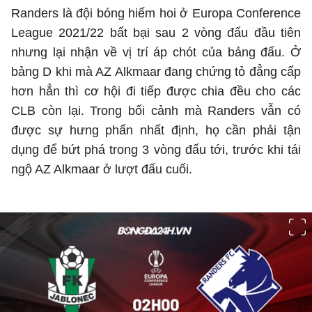
Randers là đội bóng hiếm hoi ở Europa Conference
League 2021/22 bất bại sau 2 vòng đấu đầu tiên
nhưng lại nhận về vị trí áp chót của bảng đấu. Ở
bảng D khi mà AZ Alkmaar đang chứng tỏ đẳng cấp
hơn hẳn thì cơ hội đi tiếp được chia đều cho các
CLB còn lại. Trong bối cảnh mà Randers vẫn có
được sự hưng phấn nhất định, họ cần phải tận
dụng để bứt phá trong 3 vòng đấu tới, trước khi tái
ngộ AZ Alkmaar ở lượt đấu cuối.