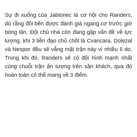
Sự đi xuống của Jablonec là cơ hội cho Randers,
dù rằng đôi bên được đánh giá ngang cơ trước giờ
bóng lăn. Đội chủ nhà còn đang gặp vấn đề về lực
lượng, khi 3 tiền đạo chủ chốt là Cvancara, Dolezal
và Nespor đều sẽ vắng mặt trận này vì nhiều lí do.
Trong khi đó, Randers sẽ có đội hình mạnh nhất
cùng chuỗi trận ấn tượng trên sân khách, qua đó
hoàn toàn có thể mang về 3 điểm.