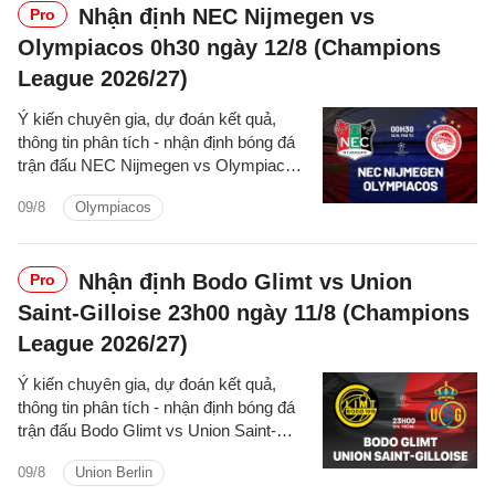
Nhận định NEC Nijmegen vs
Pro
Olympiacos 0h30 ngày 12/8 (Champions
League 2026/27)
Ý kiến chuyên gia, dự đoán kết quả,
thông tin phân tích - nhận định bóng đá
trận đấu NEC Nijmegen vs Olympiacos
cúp C1/UEFA Champions League
09/8
Olympiacos
2026/27 hôm nay.
Nhận định Bodo Glimt vs Union
Pro
Saint-Gilloise 23h00 ngày 11/8 (Champions
League 2026/27)
Ý kiến chuyên gia, dự đoán kết quả,
thông tin phân tích - nhận định bóng đá
trận đấu Bodo Glimt vs Union Saint-
Gilloise cúp C1/UEFA Champions
09/8
Union Berlin
League 2026/27 hôm nay.