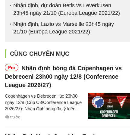
Nhận định, dự đoán Betis vs Leverkusen
23h45 ngày 21/10 (Europa League 2021/22)
Nhận định, Lazio vs Marseille 23h45 ngày
21/10 (Europa League 2021/22)
CÙNG CHUYÊN MỤC
Nhận định bóng đá Copenhagen vs
Pro
Debreceni 23h00 ngày 12/8 (Conference
League 2026/27)
Copenhagen vs Debreceni lúc 23h00
ngày 12/8 (Cúp C3/Conference League
2026/27): Nhận định bóng đá, ý kiến
chuyên gia, dự đoán kết quả, phân tích -
4h trước
thống kê trận đấu.