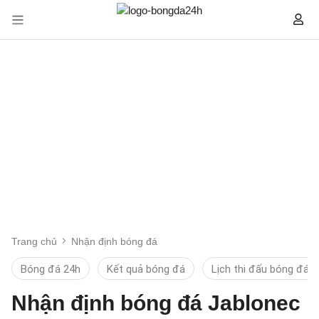
Trang chủ
Nhận định bóng đá
Bóng đá 24h
Kết quả bóng đá
Lịch thi đấu bóng đá
Nhận định bóng đá Jablonec